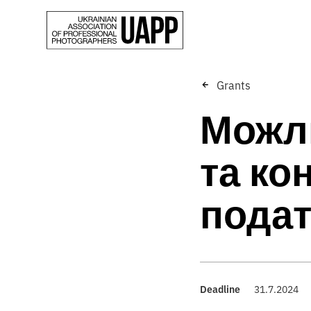
Grants
Можли
та ко
подат
Deadline
31.7.2024