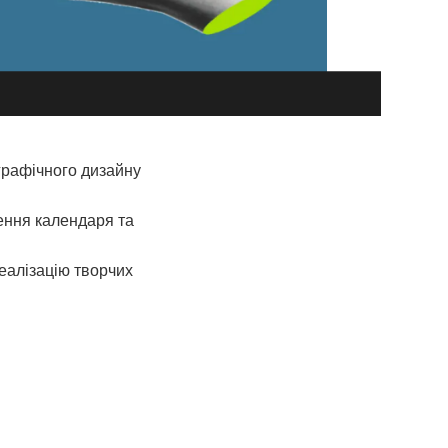
графічного дизайну
рення календаря та
реалізацію творчих