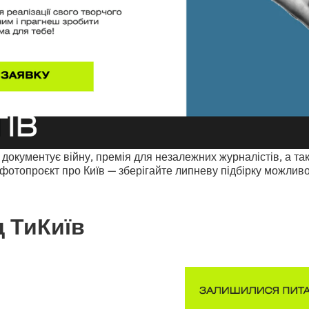
й документує війну, премія для незалежних журналістів, а т
фотопроєкт про Київ — зберігайте липневу підбірку можливо
д ТиКиїв