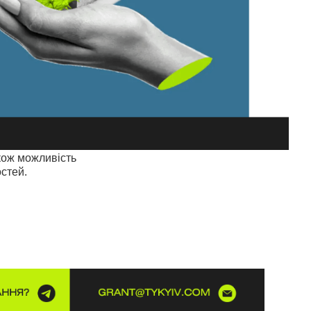
акож можливість
стей.