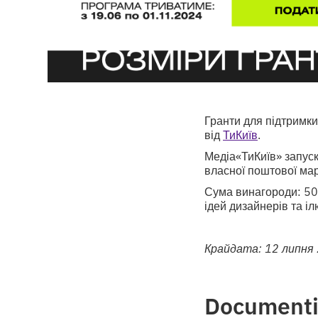
Гранти для підтримки
від
ТиКиїв
.
Медіа«ТиКиїв» запуск
власної поштової мар
Сума винагороди: 50 
ідей дизайнерів та і
Крайдата: 12 липня
Documenti