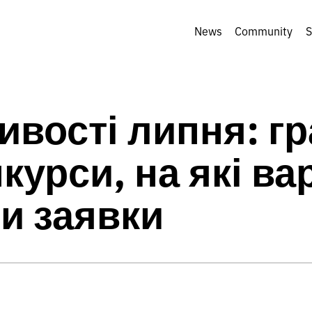
News
Community
S
вості липня: гр
нкурси, на які ва
и заявки