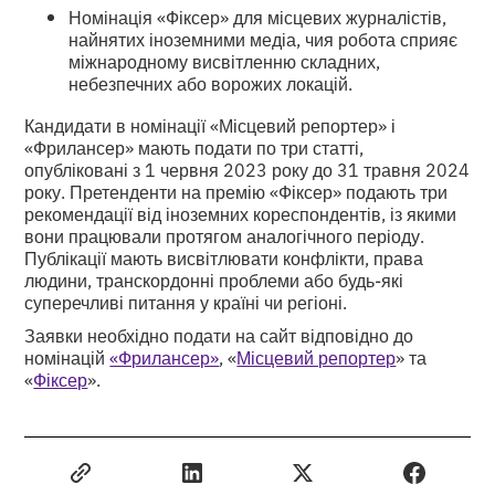
Номінація «Фіксер» для місцевих журналістів,
найнятих іноземними медіа, чия робота сприяє
міжнародному висвітленню складних,
небезпечних або ворожих локацій.
Кандидати в номінації «Місцевий репортер» і
«Фрилансер» мають подати по три статті,
опубліковані з 1 червня 2023 року до 31 травня 2024
року. Претенденти на премію «Фіксер» подають три
рекомендації від іноземних кореспондентів, із якими
вони працювали протягом аналогічного періоду.
Публікації мають висвітлювати конфлікти, права
людини, транскордонні проблеми або будь-які
суперечливі питання у країні чи регіоні.
Заявки необхідно подати на сайт відповідно до
номінацій
«Фрилансер»
, «
Місцевий репортер
» та
«
Фіксер
».