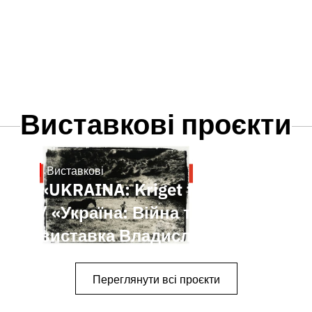
Виставкові проєкти
Виставкові
1.11.2025
«UKRAINA: Kriget fortsätter»
/ «Україна: Війна триває»
виставка Владислава
Краснощока у Швеції
Переглянути всі проєкти