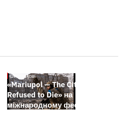
Виставкові
30.5.2025
«Mariupol — The City That
Refused to Die» на
міжнародному фестивалі
Dokumentale’25 у Берліні