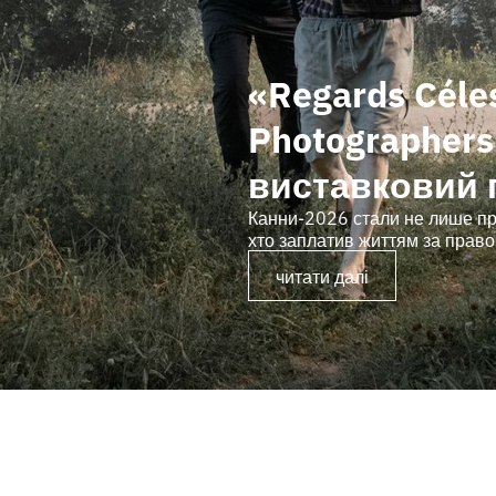
«Regards Céle
Photographer
виставковий 
у межах Festi
Канни-2026 стали не лише прос
хто заплатив життям за право
читати далі