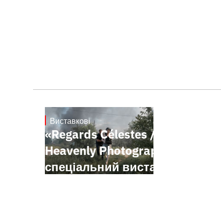
Виставкові
20.5.2026
«Regards Célestes /
Heavenly Photographers»
спеціальний виставковий
проєкт, представлений у
межах Festival de Cannes
2026