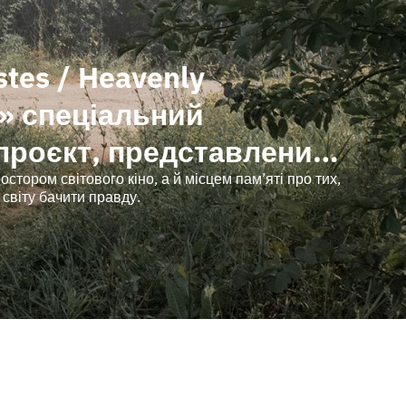
stes / Heavenly
s» спеціальний
проєкт, представлений
val de Cannes 2026
тором світового кіно, а й місцем пам’яті про тих,
 світу бачити правду.