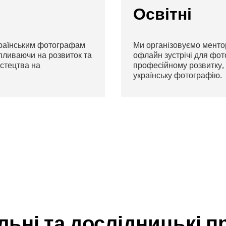
Освітні
країнським фотографам
Ми організовуємо ментор
впливаючи на розвиток та
офлайн зустрічі для фото
стецтва на
професійному розвитку,
українську фотографію.
льні та дослідницькі п