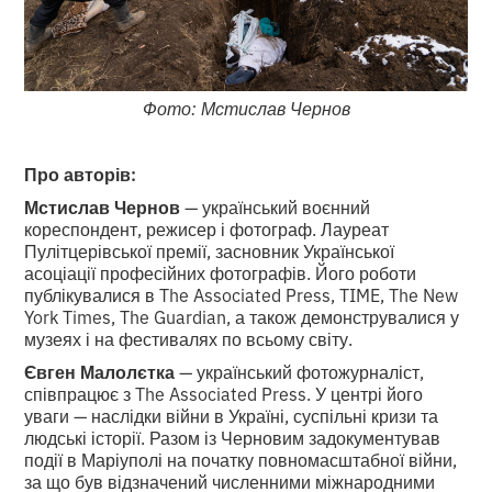
Фото: Мстислав Чернов
Про авторів:
Мстислав Чернов
— український воєнний
кореспондент, режисер і фотограф. Лауреат
Пулітцерівської премії, засновник Української
асоціації професійних фотографів. Його роботи
публікувалися в The Associated Press, TIME, The New
York Times, The Guardian, а також демонструвалися у
музеях і на фестивалях по всьому світу.
Євген Малолєтка
— український фотожурналіст,
співпрацює з The Associated Press. У центрі його
уваги — наслідки війни в Україні, суспільні кризи та
людські історії. Разом із Черновим задокументував
події в Маріуполі на початку повномасштабної війни,
за що був відзначений численними міжнародними