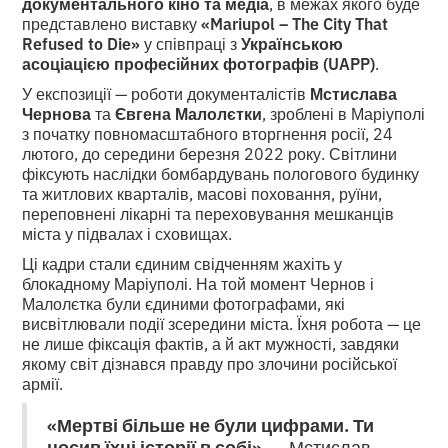
документального кіно та медіа
, в межах якого буде
представлено виставку
«Mariupol – The City That
Refused to Die»
у співпраці з
Українською
асоціацією професійних фотографів (UAPP)
.
У експозиції — роботи документалістів
Мстислава
Чернова
та
Євгена Малолєтки
, зроблені в Маріуполі
з початку повномасштабного вторгнення росії, 24
лютого, до середини березня 2022 року. Світлини
фіксують наслідки бомбардувань пологового будинку
та житлових кварталів, масові поховання, руїни,
переповнені лікарні та переховування мешканців
міста у підвалах і сховищах.
Ці кадри стали єдиним свідченням жахіть у
блокадному Маріуполі. На той момент Чернов і
Малолєтка були єдиними фотографами, які
висвітлювали події зсередини міста. Їхня робота — це
не лише фіксація фактів, а й акт мужності, завдяки
якому світ дізнався правду про злочини російської
армії.
«Мертві більше не були цифрами. Ти
носив їхні історії в собі»,
— Мстислав