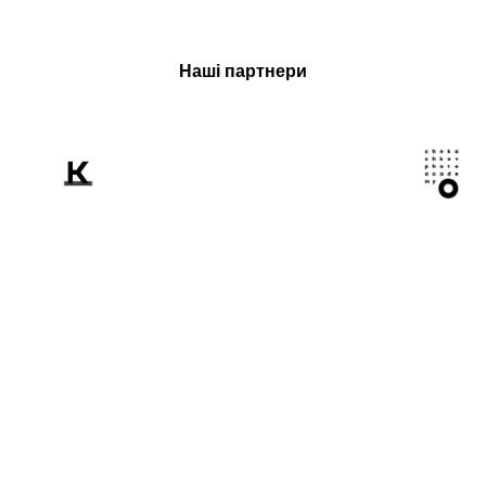
Наші партнери
Розповідаємо
світові про Україну
крізь призму