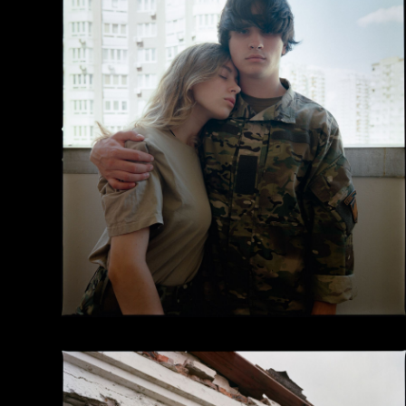
Нідерландах, Данії, Великій Британії, Марокко, Авс
КНИГИ ТА ПУБЛІКАЦІЇ
Epitome
(2024), видавництво
Void
, 21,5 x 26
примірників, тверда обкладинка, ISBN 978-6
Розпродано у видавця
(станом на червень 20
Heavy Clouds
(2021), видавництво
Standard D
обмежене видання зіну, м’яка обкладинка, 35
Розпродано
.
ОБРАНІ ДОСЯГНЕННЯ
2025
— переможець у категорії
Special Look
,
від
Vogue Ukraine
і
PhotoVogue
2024
— грант
Documenting Ukraine
,
IWM Insti
Sciences
, Відень
2024
— учасник шортлиста
Copenhagen Photo
2023
— обраний до
The Ones To Watch
,
Britis
2023
— переможець
LensCulture Art Photog
2022
— шортлист
Palm Photo Prize
ВИСТАВКИ