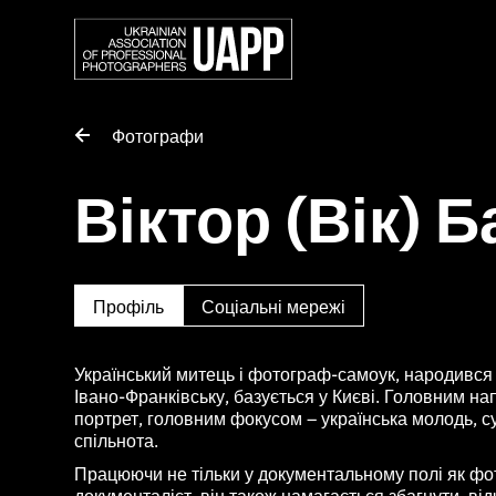
Фотографи
Віктор (Вік) Б
Профіль
Соціальні мережі
Український митець і фотограф-самоук, народився у
Івано-Франківську, базується у Києві. Головним н
портрет, головним фокусом – українська молодь, су
спільнота.
Працюючи не тільки у документальному полі як фо
документаліст, він також намагається збагнути, від