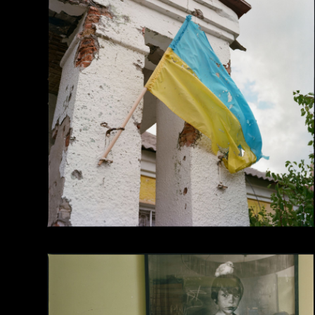
Epitome
, Unsocial Studio, Модена, Італія —
ве
уточнюються)
Fade
, ExNihilo Gallery, Копенгаген, Данія —
ве
уточнюються)
Cortona On The Move 2025 International Festi
17 липня – 2 листопада 2025
Vogue Futurespective
, арт-центр
M17
, Київ —
4
2025
A Heart That Beats
,
Schwules Museum
, Берлін
січень 2026
KAPITEL #1
, Studio Tabac, Стокгольм — 2024
SALONG #1
, Studio Tabac, Стокгольм — 2024
Essential Goods
, Pavillion of Culture, Київ — 2
TBWWWTB (To Be Who We Want To Be)
, Substa
Австралія — 2024
Recharge & Revolt
, Melkweg, Амстердам — 20
LensCulture Photo London
, Велика Британія —
IAMUARE
, IAMUARE Fair, Нью-Йорк, США — 2
Work-in-Progress
, галерея KVOST, Берлін — 2
Palm Prize 2022
, 1014 Gallery, Лондон, Вели
Heavy Clouds
, виставка у клубі К41, Київ — 2
KYIVPHOTOWEEK–2020
, групова виставка у