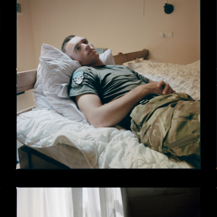
тралії та США.
 см, 176 сторінок, 750
18-5479-35-0.
25).
eviation
, Київ/Берлін,
0 примірників.
 конкурс
Futurespective
tute for Human
 Festival
, Копенгаген
h Journal of Photography
raphy Awards