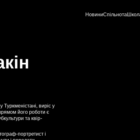
Новини
Спільнота
Школ
акін
 Туркменістані, виріс у
апрямом його роботи є
бкультури та квір-
тограф-портретист і
чути і передати