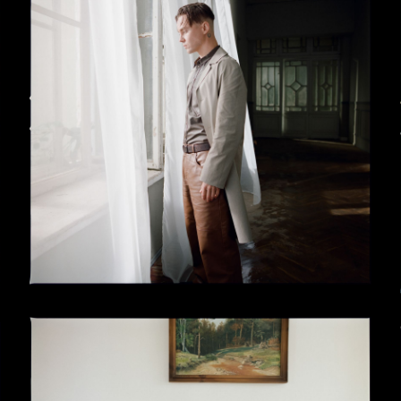
ресень 2025
(деталі
ресень 2025
(деталі
val
, Кортонa, Італія —
 липня – 17 серпня
 —
червень 2025 –
024
tion Gallery, Мельбурн,
23
 2023
023
023
ка Британія — 2022
021
Інституті проблем