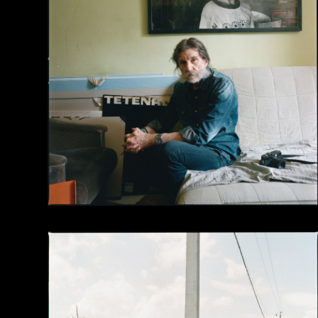
сучасного мистецтва
, Київ — 2020
100 days of solitude
, групова виставка в
Koope
Port.agency
, Київ — 2020