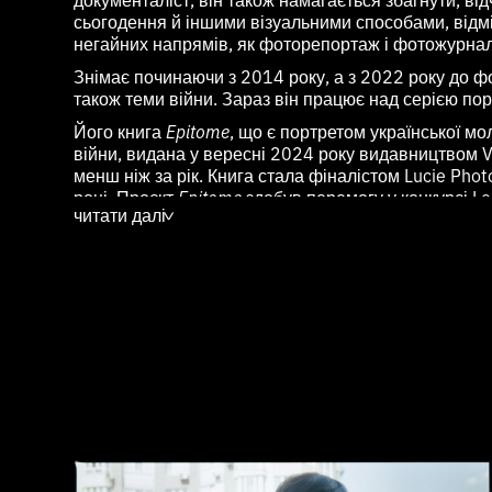
сьогодення й іншими візуальними способами, відм
негайних напрямів, як фоторепортаж і фотожурнал
Знімає починаючи з 2014 року, а з 2022 року до ф
також теми війни. Зараз він працює над серією пор
Його книга
Epitome
, що є портретом української мо
війни, видана у вересні 2024 року видавництвом V
менш ніж за рік. Книга стала фіналістом Lucie Pho
році. Проєкт
Epitome
здобув перемогу у конкурсі Le
читати далі
2023, був відзначений у категорії The Ones to Watch
>
Photography 2023, був учасником Copenhagen Phot
грант Віденського інституту IWM за програмою Doc
2024 році.
Нещодавно проєкт також переміг у номінації «Осо
конкурсі Futurespective від Vogue Ukraine та Photo
представлений на виставці у Saatchi Gallery, Лондо
Наразі Вік також працює над двома портретними с
комерційних знімань та для публікацій у виданнях,
The Guardian, La Repubblica, Suddeutsche Zeitung, P
Hunger Magazine, Vogue Ukraine, та ін. Його робот
виставках та фестивалях в Україні, Франції, Німеччин