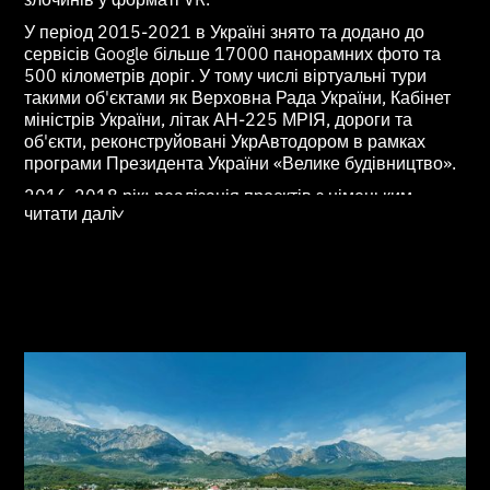
У період 2015-2021 в Україні знято та додано до
сервісів Google більше 17000 панорамних фото та
500 кілометрів доріг. У тому числі віртуальні тури
такими об'єктами як Верховна Рада України, Кабінет
міністрів України, літак АН-225 МРІЯ, дороги та
об'єкти, реконструйовані УкрАвтодором в рамках
програми Президента України «Велике будівництво».
2016-2018 рік: реалізація проєктів з німецьким
читати далі
туристичним оператором TUI з фотозйомками понад
>
120 п'ятизіркових комплексів на території Туреччини;
співпраця з центральною телерадіостудією
Міністерства оборони України в рамках аерозйомки
телепрограми «Техніка війни» на 24 каналі;
панорамні зйомки та створення віртуальних турів для
багатьох комерційних структур (БЦ Гулівер та БЦ
Глобус, мережі магазинів Цитрус та Rozetka, житлові
комплекси, ресторани та готелі на території України).
2018-2020: зйомки культурно-історичних об’єктів для
обласних адміністрацій та громад України,
оцифрування природних та інфраструктурних