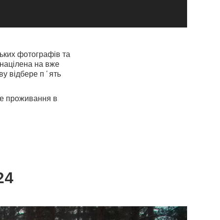
ських фотографів та
 націлена на вже
ву відбере пʼять
не проживання в
024