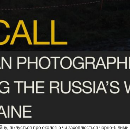
війну, піклується про екологію чи захоплюється чорно-білими