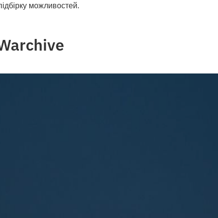
 підбірку можливостей.
 Warchive