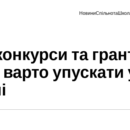
Новини
Спільнота
Школ
онкурси та гран
 варто упускати 
і