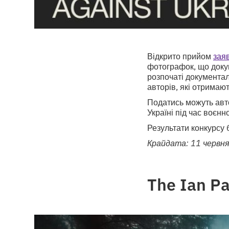
Відкрито прийом
зая
фотографок, що докум
розпочаті документал
авторів, які отримают
Податись можуть авто
Україні під час воєнн
Результати конкурсу 
Крайдата: 11 червня
The Ian P