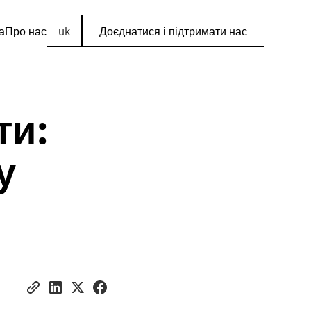
а
Про нас
uk
Доєднатися і підтримати нас
ти:
у