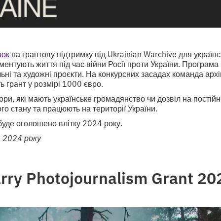
вок
на грантову підтримку від Ukrainian Warchive для україн
ентують життя під час війни Росії проти України. Програма
ьні та художні проєкти. На конкурсних засадах команда архі
ь грант у розмірі 1000 євро.
ри, які мають українське громадянство чи дозвіл на постій
ого стану та працюють на території України.
буде оголошено влітку 2024 року.
 2024 року
arry Photojournalism Grant 2