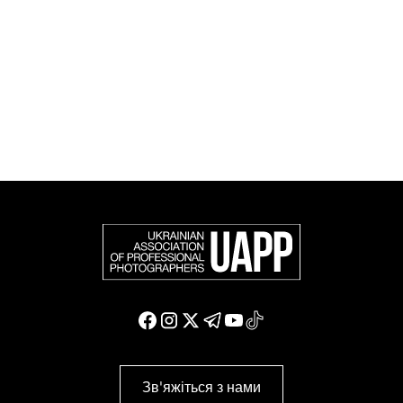
європейських фотографів (FEP) — міжнародної
організації, яка представляє більше 50 000
професійних фотографів в Європі та інших країнах
світу.
Доєднатися і підтримати нас
Зв'яжіться з нами