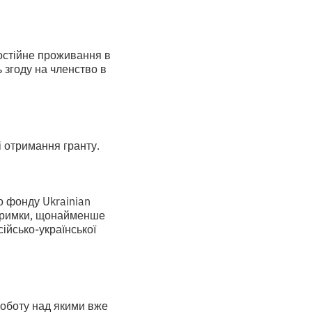
постійне проживання в
ь згоду на членство в
і отримання гранту.
о фонду Ukrainian
ідтримки, щонайменше
ійсько-української
роботу над якими вже