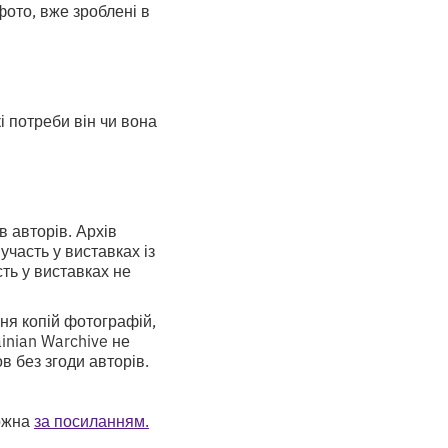
фото, вже зроблені в
і потреби він чи вона
в авторів. Архів
участь у виставках із
сть у виставках не
ння копій фотографій,
inian Warchive не
в без згоди авторів.
можна
за посиланням.