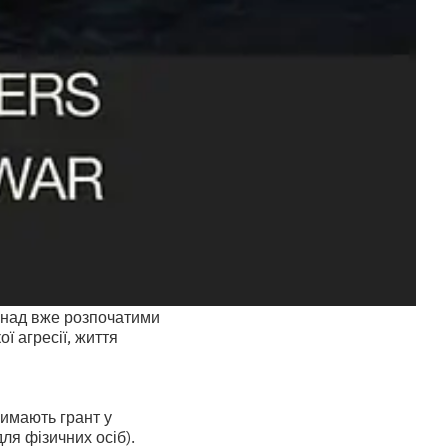
 над вже розпочатими
ї агресії, життя
римають грант у
я фізичних осіб).