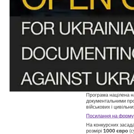
Програма націлена на
документальними проє
військових і цивільни
Посилання на форму
На конкурсних засад
розмірі
1000 євро
(с