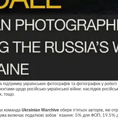
 підтримку українських фотографів та фотографок у роботі
ктами щодо російсько-української війни: наслідків російсько
х, тощо.
ах команда
Ukrainian Warchive
обере п’ятьох авторів, які от
ума включає податкові зобовʼязання: 5% для ФОП, 19.5% дл