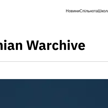
Новини
Спільнота
Школ
nian Warchive