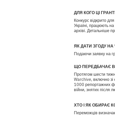
ДЛЯ КОГО ЦІ ГРАНТ
Конкурс відкрито для
Україні, працюють на 
архіві. Детальніше п
ЯК ДАТИ ЗГОДУ НА
Подаючи заявку на гр
ЩО ПЕРЕДБАЧАЄ ВС
Протягом шести тижні
Warchive, включно зі
1000 репортажних фот
війни, знятих після 
ХТО І ЯК ОБИРАЄ 
Переможців визначає