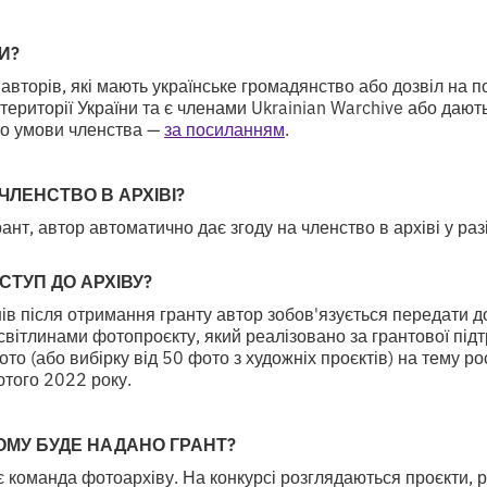
И?
 авторів, які мають українське громадянство або дозвіл на 
території України та є членами Ukrainian Warchive або дают
ро умови членства —
за посиланням
.
 ЧЛЕНСТВО В АРХІВІ?
ант, автор автоматично дає згоду на членство в архіві у раз
ТУП ДО АРХІВУ?
в після отримання гранту автор зобов'язується передати д
 світлинами фотопроєкту, який реалізовано за грантової п
о (або вибірку від 50 фото з художніх проєктів) на тему рос
лютого 2022 року.
КОМУ БУДЕ НАДАНО ГРАНТ?
 команда фотоархіву. На конкурсі розглядаються проєкти, 