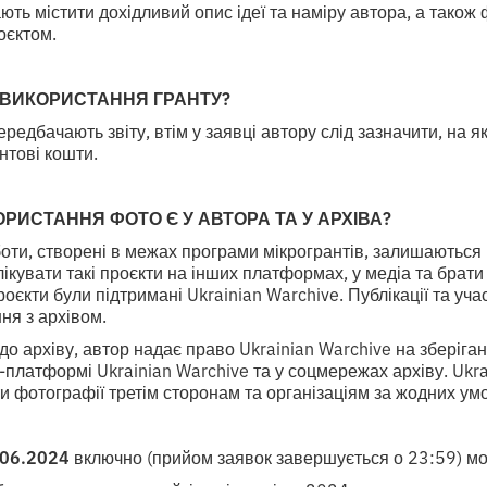
ють містити дохідливий опис ідеї та наміру автора, а також 
оєктом.
О ВИКОРИСТАННЯ ГРАНТУ?
едбачають звіту, втім у заявці автору слід зазначити, на як
нтові кошти.
ОРИСТАННЯ ФОТО Є У АВТОРА ТА У АРХІВА?
оти, створені в межах програми мікрогрантів, залишаються 
ікувати такі проєкти на інших платформах, у медіа та брати 
оєкти були підтримані Ukrainian Warchive. Публікації та уча
ня з архівом.
о архіву, автор надає право Ukrainian Warchive на зберіга
-платформі Ukrainian Warchive та у соцмережах архіву. Ukra
 фотографії третім сторонам та організаціям за жодних умо
.06.2024
включно (прийом заявок завершується о 23:59) 