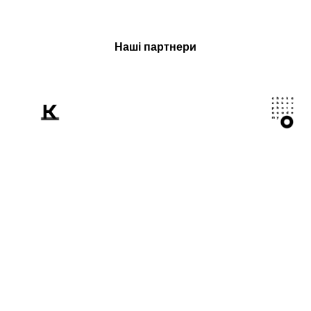
Наші партнери
Розповідаємо
світові про Україну
крізь призму