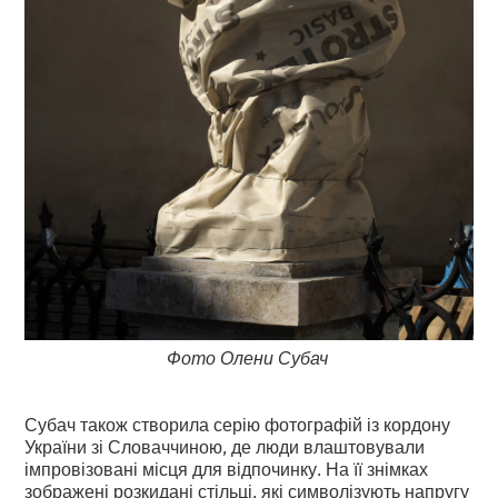
Фото Олени Субач
Субач також створила серію фотографій із кордону
України зі Словаччиною, де люди влаштовували
імпровізовані місця для відпочинку. На її знімках
зображені розкидані стільці, які символізують напругу