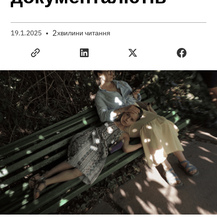
•
2
19.1.2025
хвилини читання