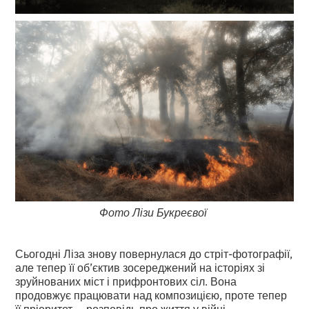
Фото Лізи Букреєвої
Сьогодні Ліза знову повернулася до стріт-фотографії,
але тепер її об’єктив зосереджений на історіях зі
зруйнованих міст і прифронтових сіл. Вона
продовжує працювати над композицією, проте тепер
її пріоритет — розповідь про життя у війні.