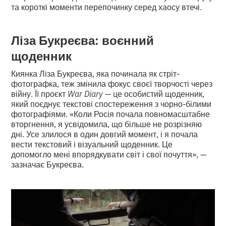
та короткі моменти перепочинку серед хаосу втечі.
Ліза Букреєва: воєнний
щоденник
Киянка Ліза Букреєва, яка починала як стріт-
фотографка, теж змінила фокус своєї творчості через
війну. Її проєкт
War Diary
— це особистий щоденник,
який поєднує текстові спостереження з чорно-білими
фотографіями. «Коли Росія почала повномасштабне
вторгнення, я усвідомила, що більше не розрізняю
дні. Усе злилося в один довгий момент, і я почала
вести текстовий і візуальний щоденник. Це
допомогло мені впорядкувати світ і свої почуття», —
зазначає Букреєва.