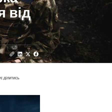
я від
є ділитись