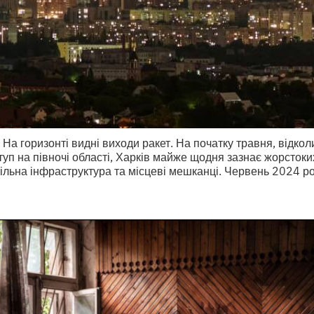
 На горизонті видні виходи ракет. На початку травня, відкол
уп на півночі області, Харків майже щодня зазнає жорстоких
ільна інфраструктура та місцеві мешканці. Червень 2024 р