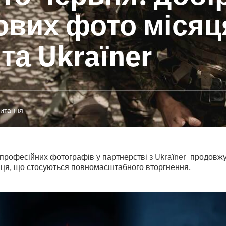
вих фото місяц
та Ukraїner
читання
 професійних фотографів у партнерстві з Ukraїner продовжу
ця, що стосуються повномасштабного вторгнення.