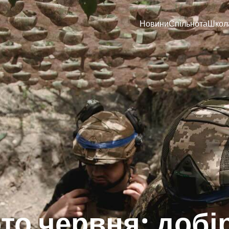
Новини
Спільнота
Школ
то червня: добі