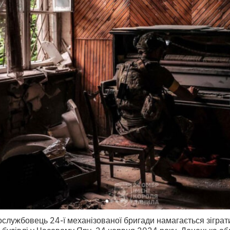
ослужбовець 24-ї механізованої бригади намагається зігра
й будівлі у Часовому Яру. 24 червня 2024 року, Донецька обл