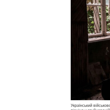
Український військов
піаніно у зруйновані