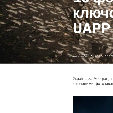
ключо
UAPP 
•
2
11.7.2024
хвилини 
Українська Асоціація
ключовими фото міся