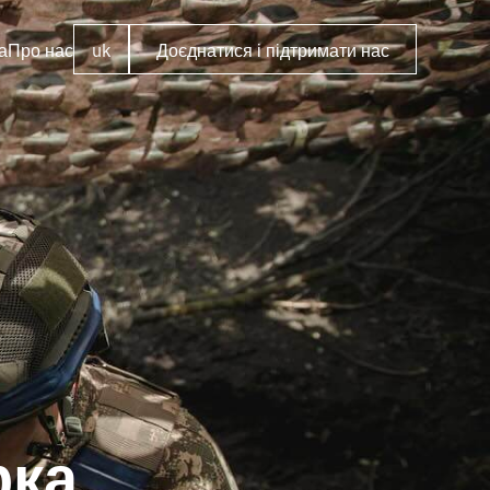
а
Про нас
uk
Доєднатися і підтримати нас
рка