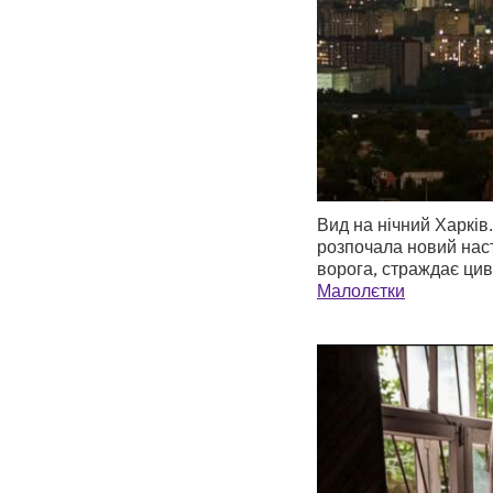
Вид на нічний Харків.
розпочала новий наст
ворога, страждає цив
Малолєтки