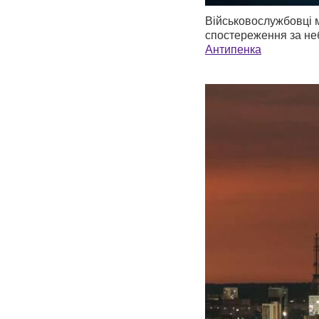
Військовослужбовці м
спостереження за неб
Антипенка