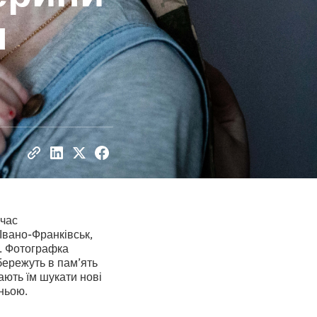
н
 час
 Івано-Франківськ,
ї. Фотографка
бережуть в пам’ять
ають їм шукати нові
ньою.