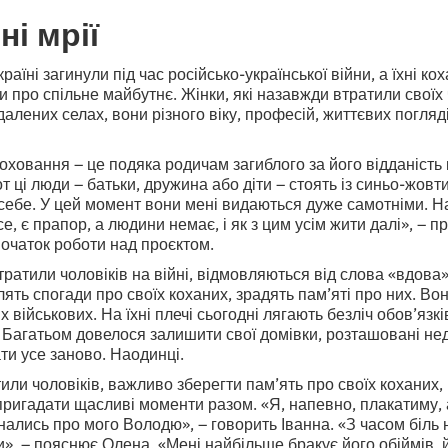
ні мрії
країні загинули під час російсько-української війни, а їхні ко
 про спільне майбутнє. Жінки, які назавжди втратили своїх 
далених селах, вони різного віку, професій, життєвих погляд
оховання – це подяка родичам загиблого за його відданість 
от ці люди – батьки, дружина або діти – стоять із синьо-жов
себе. У цей момент вони мені видаються дуже самотніми. Н
се, є прапор, а людини немає, і як з цим усім жити далі», –
очаток роботи над проєктом.
втратили чоловіків на війні, відмовляються від слова «вдова
ять спогади про своїх коханих, зрадять пам’яті про них. Во
 військових. На їхні плечі сьогодні лягають безліч обов’язкі
 Багатьом довелося залишити свої домівки, розташовані неда
ти усе заново. Наодинці.
или чоловіків, важливо зберегти пам’ять про своїх коханих, 
 пригадати щасливі моменти разом. «Я, напевно, плакатиму,
нались про мого Володю», – говорить Іванна. «З часом біль 
и», – пояснює Олена. «Мені найбільше бракує його обіймів, й