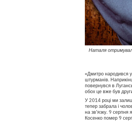
Наталя отримувала 
«Дмитро народився у 
штурманів. Наприкінц
повернувся в Лугансь
обох це вже був друг
У 2014 році ми залиши
тепер забрала і чоло
на зв’язку. 9 серпня
Косенко помер 9 серп