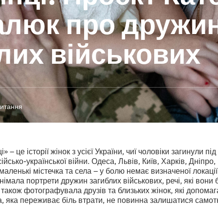
алюк про дружи
лих військових
читання
 – це історії жінок з усієї України, чиї чоловіки загинули під
сько-української війни. Одеса, Львів, Київ, Харків, Дніпро,
маленькі містечка та села – у болю немає визначеної локаці
імала портрети дружин загиблих військових, речі, які вони 
а також фотографувала друзів та близьких жінок, які допомаг
а, яка переживає біль втрати, не повинна залишатися самот