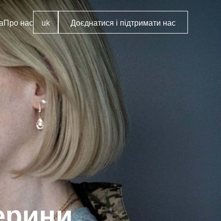
а
Про нас
uk
Доєднатися і підтримати нас
ерини