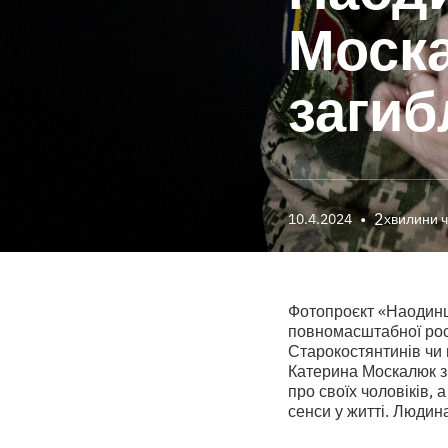
Моск
загиб
•
2
10.4.2024
хвилини 
Фотопроєкт «Наодинці»
повномасштабної росій
Старокостянтинів чи 
Катерина Москалюк зн
про своїх чоловіків, 
сенси у житті. Людин