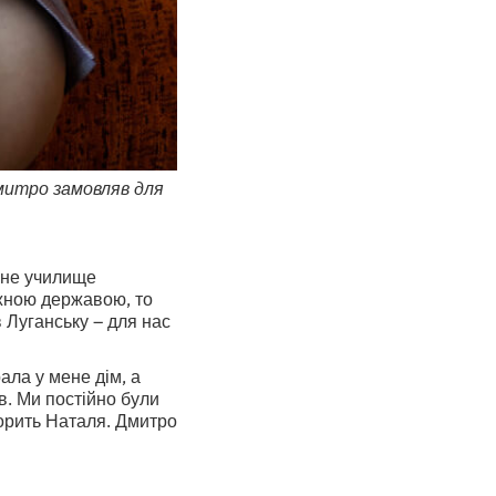
Дмитро замовляв для
йне училище
ежною державою, то
в Луганську – для нас
ала у мене дім, а
в. Ми постійно були
ворить Наталя. Дмитро