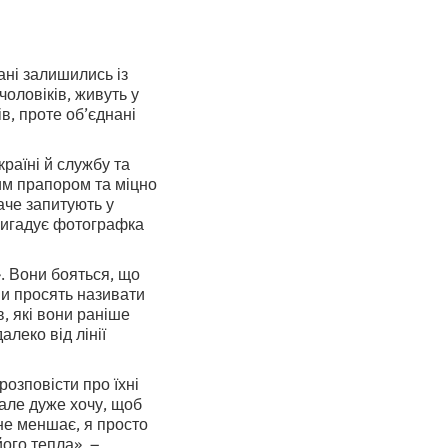
хані залишились із
чоловіків, живуть у
ів, проте об’єднані
країні й службу та
тим прапором та міцно
аче запитують у
 пригадує фотографка
». Вони бояться, що
ни просять називати
в, які вони раніше
леко від лінії
розповісти про їхні
 але дуже хочу, щоб
не меншає, я просто
ого тепла», –