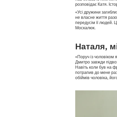
розповідає Катя. Істо
«Усі дружини загибли
не власне життя разо
передусім її людей. 
Москалюк.
Наталя, м
«Поруч із чоловіком я
Дмитро завжди підвоз
Навіть коли був на ф
потрапив до мене раз
обіймів чоловіка, йог