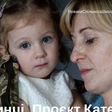
Новини
Спільнота
Школ
нці. Проєкт Кат