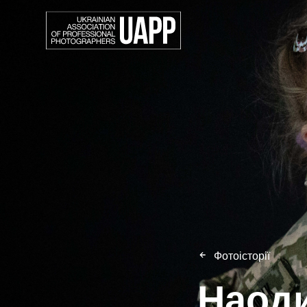
Фотоісторії
Наоди