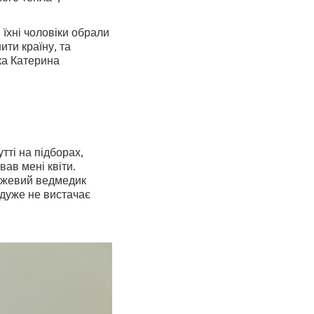
 їхні чоловіки обрали
ти країну, та
ка Катерина
тті на підборах,
ав мені квіти.
рожевий ведмедик
 дуже не вистачає