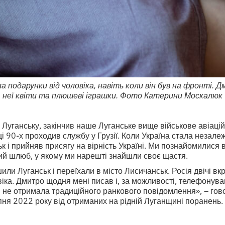
подарунки від чоловіка, навіть коли він був на фронті. 
неї квіти та плюшеві іграшки. Фото Катерини Москалюк
Луганську, закінчив наше Луганське вище військове авіаці
і 90-х проходив службу у Грузії. Коли Україна стала незал
к і прийняв присягу на вірність Україні. Ми познайомилися 
ий шлюб, у якому ми нарешті знайшли своє щастя.
ли Луганськ і переїхали в місто Лисичанськ. Росія двічі вкр
віка. Дмитро щодня мені писав і, за можливості, телефонува
 я не отримала традиційного ранкового повідомлення», – го
ня 2022 року від отриманих на рідній Луганщині поранень.