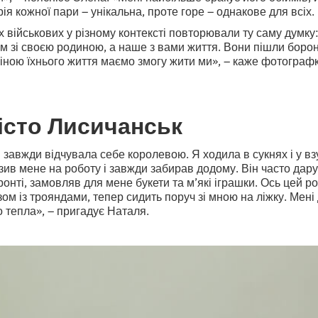
рія кожної пари – унікальна, проте горе – однакове для всіх.
х військових у різному контексті повторювали ту саму думку:
м зі своєю родиною, а наше з вами життя. Вони пішли борони
Ціною їхнього життя маємо змогу жити ми», – каже фотограф
істо Лисичанськ
 завжди відчувала себе королевою. Я ходила в сукнях і у взу
ив мене на роботу і завжди забирав додому. Він часто дарув
ронті, замовляв для мене букети та м’які іграшки. Ось цей 
ом із трояндами, тепер сидить поруч зі мною на ліжку. Мені
о тепла», – пригадує Наталя.