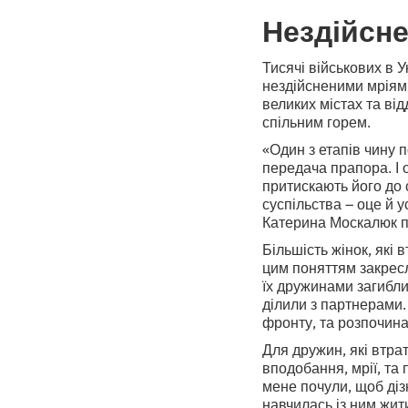
Нездійсне
Тисячі військових в У
нездійсненими мріями
великих містах та від
спільним горем.
«Один з етапів чину п
передача прапора. І 
притискають його до 
суспільства – оце й у
Катерина Москалюк п
Більшість жінок, які 
цим поняттям закресл
їх дружинами загиблих
ділили з партнерами.
фронту, та розпочина
Для дружин, які втрат
вподобання, мрії, та
мене почули, щоб діз
навчилась із ним жит