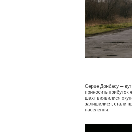
Серце Донбасу — вугі
приносить прибуток як
шахт виявилися окупо
залишилися, стали п
населення.