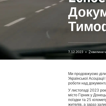
Докум
Тимо
•
2
7.12.2023
хвилини 
Ми продовжуємо ділит
Української Асоціаці
роботи над документ
У листопаді 2023 ро
місто Гірник у Донець
поїздки та 25 кіломе
жителів, а зараз зал