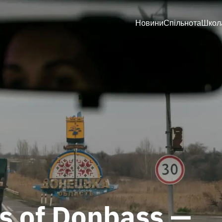
Новини
Спільнота
Школ
s of Donbass —