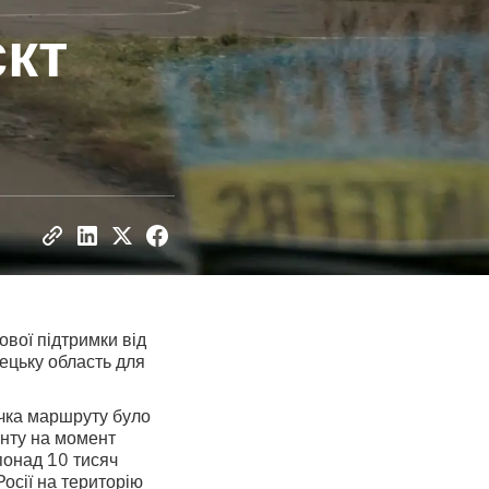
кт
вої підтримки від
ецьку область для
очка маршруту було
онту на момент
понад 10 тисяч
осії на територію