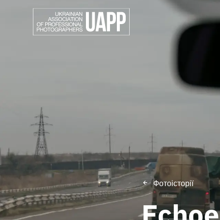
Фотоісторії
Echoe