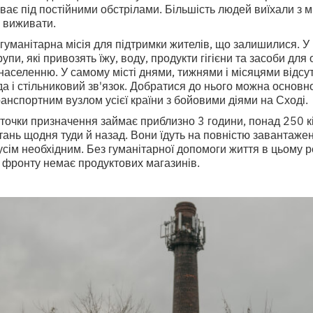
ває під постійними обстрілами. Більшість людей виїхали з міс
 виживати.
 гуманітарна місія для підтримки жителів, що залишилися. У 
рупи, які привозять їжу, воду, продукти гігієни та засоби дл
аселенню. У самому місті днями, тижнями і місяцями відсут
а і стільниковий зв'язок. Добратися до нього можна основ
анспортним вузлом усієї країни з бойовими діями на Сході.
 точки призначення займає приблизно 3 години, понад 250 к
тань щодня туди й назад. Вони їдуть на повністю завантаж
усім необхідним. Без гуманітарної допомоги життя в цьому р
єю фронту немає продуктових магазинів.