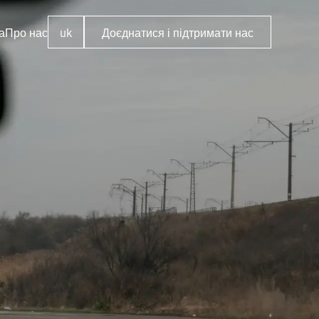
а
Про нас
uk
Доєднатися і підтримати нас