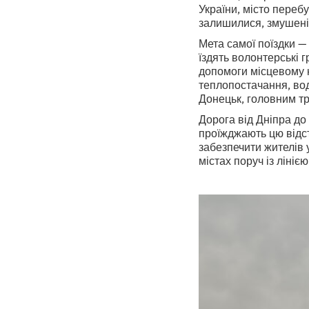
України, місто перебу
залишилися, змушені
Мета самої поїздки —
їздять волонтерські г
допомоги місцевому н
теплопостачання, вод
Донецьк, головним тр
Дорога від Дніпра до
проїжджають цю відс
забезпечити жителів 
містах поруч із ліні