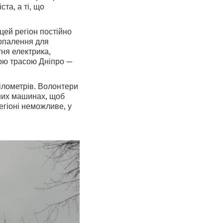
та, а ті, що
цей регіон постійно
я опалення для
ня електрика,
ною трасою Дніпро —
ілометрів. Волонтери
ених машинах, щоб
егіоні неможливе, у