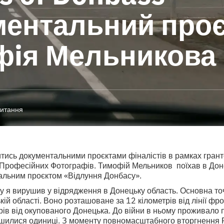
ентальний проє
фiя Мельникова
читання
ись документальними проєктами фіналістів в рамках гранто
ї Професійних Фотографів. Тимофій Мельников поїхав в Дон
альним проєктом «Відлуння Донбасу».
ку я вирушив у відрядження в Донецьку область. Основна т
кій області. Воно розташоване за 12 кілометрів від лінії фр
трів від окупованого Донецька. До війни в ньому проживало 
ишилися одиниці. З моменту повномасштабного вторгнення Р