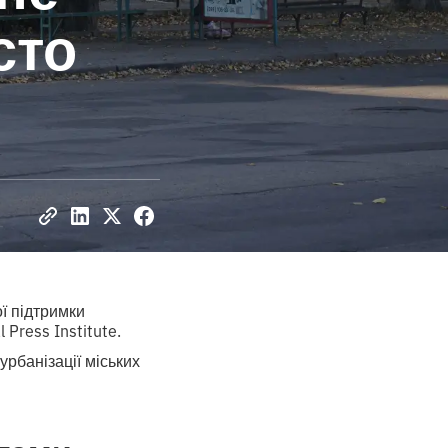
сто
ї підтримки
Press Institute.
урбанізації міських