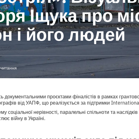
горя Іщука про мі
н і його людей
 читання
ь документальними проєктами фіналістів в рамках грантово
рафів від УАПФ, що реалізується за підтримки International 
ему соціальної нерівності, паралельні спільноти та наслідків 
лює війну в Україні.