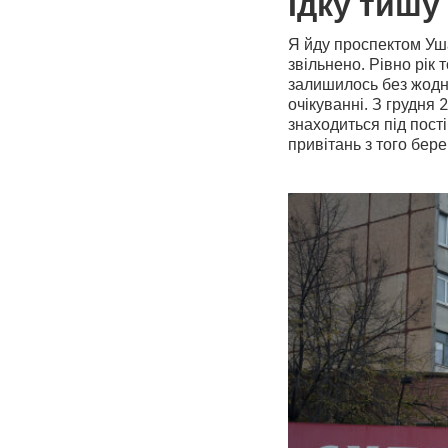
Їдку тишу
Я йду проспектом Уша
звільнено. Рівно рік
залишилось без жодни
очікуванні. З грудня 
знаходиться під пост
привітань з того бере