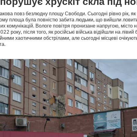
 порушує хрускіт скла під но
кова повз безлюдну площу Свободи. Сьогодні рівно рік, як
 тому площа була повністю забита людьми, що вийшли ловити 
х комунікацій. Вологе повітря пронизане напругою, місто 
2022 року, після того, як російські війська відійшли на лівий 
ійними хаотичними обстрілами, але сьогодні місцеві очікую
га.