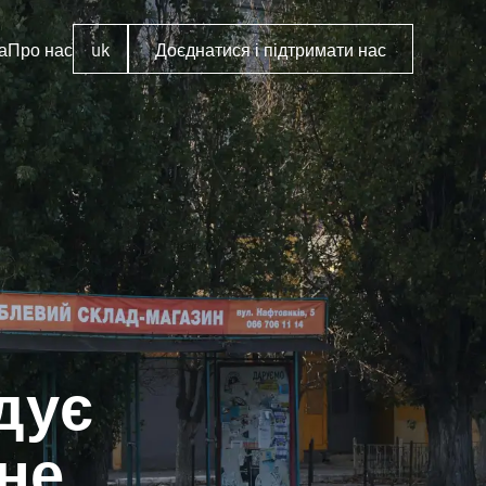
а
Про нас
uk
Доєднатися і підтримати нас
дує
ьне