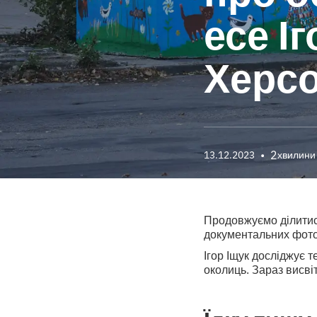
есе І
Херсо
•
2
13.12.2023
хвилини
Продовжуємо ділитис
документальних фотог
Ігор Іщук досліджує т
околиць. Зараз висвіт