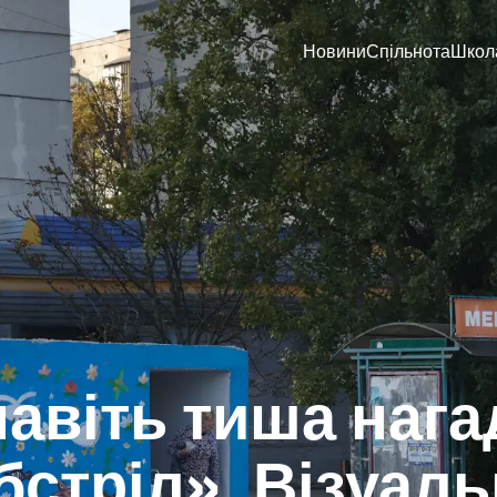
Новини
Спільнота
Школ
навіть тиша нага
бстріл». Візуал