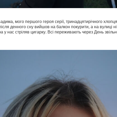
Вадима, мого першого героя серії, тринадцятирічного хлопця
після денного сну вийшов на балкон покурити, а на вулиці ні
ра у нас стріляв цигарку. Всі переживають через День звільн