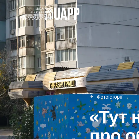
Фотоісторії
«Тут 
про о