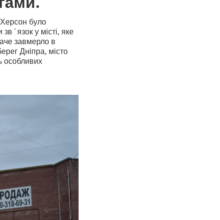
гами.
 Херсон було
звʼязок у місті, яке
наче завмерло в
берег Дніпра, місто
ть особливих