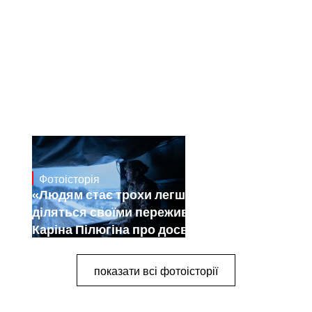
Фотоісторія
Dec 30, 2024
«Людям стає трохи легше, коли вони
діляться своїми переживаннями».
Каріна Пілюгіна про досвід
документування війни
показати всі фотоісторії