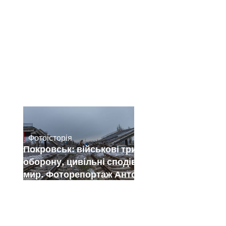
Фотоісторія
Jan 12, 2025
Покровськ: військові тримають
оборону, цивільні сподіваються на
мир. Фоторепортаж Антона Штуки