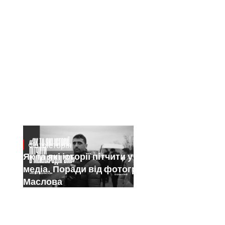
Фотоісторія
Jan 15, 2025
Як та які історії пітчити у міжнародні
медіа. Поради від фотографа Саші
Маслова