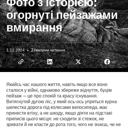
Фото з історією:
огорнуті пейзажами
вмирання
•
2
1.12.2024
хвилини читання
Якийсь час нашого життя, навіть якщо все воно
сталося у війні, однаково збереже відчуття, буцім
пейзаж — це про спокій та красу існування.
Витягнутий дугою ліс, у який ось-ось упреться курна
шелестка дорога під колесами велосипеда, має
принести втіху, а не шкоду, якщо діяти на підставі
приписів цього місця: не сходити зі стежок, не
зривати й не класти до рота того, чого не знаєш, чи не