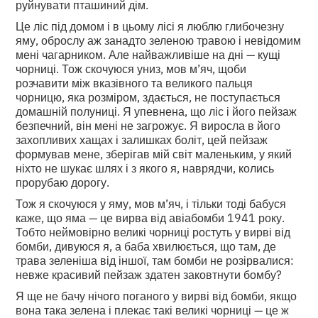
руйнувати пташиний дім.
Це ліс під домом і в цьому лісі я люблю глибочезну
яму, оброслу аж занадто зеленою травою і невідомим
мені чагарником. Але найважливіше на дні — кущі
чорниці. Тож скочуюся униз, мов м’яч, щоби
розчавити між вказівного та великого пальця
чорницю, яка розміром, здається, не поступається
домашній полуниці. Я упевнена, що ліс і його пейзаж
безпечний, він мені не загрожує. Я виросла в його
захопливих хащах і залишках боліт, цей пейзаж
формував мене, зберігав мій світ маленьким, у який
ніхто не шукає шлях і з якого я, наврядчи, колись
прорубаю дорогу.
Тож я скочуюся у яму, мов м’яч, і тільки тоді бабуся
каже, що яма — це вирва від авіабомби 1941 року.
Тобто неймовірно великі чорниці ростуть у вирві від
бомби, дивуюся я, а баба хвилюється, що там, де
трава зеленіша від іншої, там бомби не розірвалися:
невже красивий пейзаж здатен заковтнути бомбу?
Я ще не бачу нічого поганого у вирві від бомби, якщо
вона така зелена і плекає такі великі чорниці — це ж