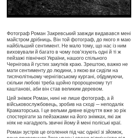
Фотограф Роман Закревський завжди видавався мені
майстром дрібниць. Він той фотограф, до якого я маю
найбільший сентимент. Не мало тому, що нас із ним
виховували й багато в чому пов’язують одні й ті ж
пейзажі північної України, нашого спільного
Чернігова й густих закутків краю. Зрештою, важко не
мати сентименту до людини, з якою ви сиділи на
тисячолітньому чернігівському кургані, обдумуючи,
скільки любові треба щойно пророщеному тут
каштанові, аби він став великим деревом.
Цей знімок Роман, нині не лише фотограф, а й
військовослужбовець, зробив на сході — неподалік
Краматорська. І це вельми дивне відчуття вже зо рік
спостерігати за пейзажами на його знімках, які аж
ніяк не нагадують звичні йому й мені поліські краї.
Роман зустрів це оголення під час однієї зі зйомок,
воно привернуло його увагу і своєю відмінністю від