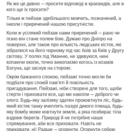
Як же це дивно — просити відповіді в краєвидів, але в
кого ще їх просити?
Тільки ж пейзаж здебільшого мовчить, позначений, а
інколи і приречений нашою присутністю.
Коли ж усілякий пейзаж нами приречений — рано чи
пізно він стане полем бою. Думаю про Дніпро на
поверхні, але також про кількість людських кісток, які
зібралися на його чорному під час боїв за Київ у Другу
світову. У полях під Уманню, не здивуюся, нині
копаючи окопи, точно викопаємо когось із козаків
Богуна, що заснув на сторожі.
Окрім бажаного спокою, пейзажі точно могли би
подбати про спокій пам’яті й повільність
пригадування. Пейзажі, ніби створені для того, щоби
стерти і приховати все, що ми накоїли — доброго чи
злого. Будь-яку залізяку здатен проковтнути ліс, будь-
який кістяк танку вчеплять пазурі дикого плюща, будь-
яку бомбу може ковтнути земля, а ріка позбирає тіла
вздовж берегів. Природі й не потрібне наше
спрямування, аби все приховати. Навіть не
приховати, ні! Радше — огорнути. Огорнути собою