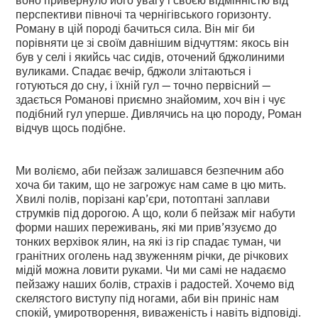
перспективи півночі та чернігівського горизонту.
Роману в цій породі бачиться сила. Він міг би
порівняти це зі своїм давнішим відчуттям: якось він
був у селі і якийсь час сидів, оточений бджолиними
вуликами. Спадає вечір, бджоли злітаються і
готуються до сну, і їхній гул — точно первісний —
здається Романові приємно знайомим, хоч він і чує
подібний гул уперше. Дивлячись на цю породу, Роман
відчув щось подібне.
Ми воліємо, аби пейзаж залишався безпечним або
хоча би таким, що не загрожує нам саме в цю мить.
Хвилі полів, порізані кар’єри, потоптані заплави
струмків під дорогою. А що, коли б пейзаж міг набути
форми наших переживань, які ми прив’язуємо до
тонких верхівок ялин, на які із гір спадає туман, чи
гранітних оголень над звуженням річки, де річкових
мідій можна ловити руками. Чи ми самі не надаємо
пейзажу наших болів, страхів і радостей. Хочемо від
скелястого виступу під ногами, аби він приніс нам
спокій, умиротворення, виваженість і навіть відповіді.