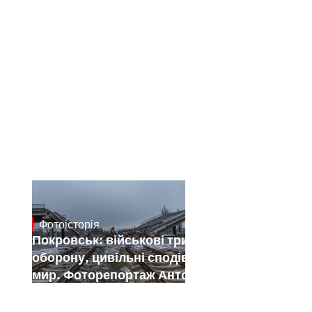
Фотоісторія
Jan 12, 2025
Покровськ: військові тримають
оборону, цивільні сподіваються на
мир. Фоторепортаж Антона Штуки