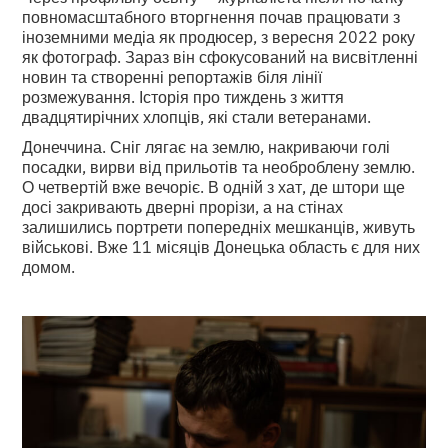
повномасштабного вторгнення почав працювати з
іноземними медіа як продюсер, з вересня 2022 року
як фотограф. Зараз він сфокусований на висвітленні
новин та створенні репортажів біля лінії
розмежування. Історія про тиждень з життя
двадцятирічних хлопців, які стали ветеранами.
Донеччина. Сніг лягає на землю, накриваючи голі
посадки, вирви від прильотів та необроблену землю.
О четвертій вже вечоріє. В одній з хат, де штори ще
досі закривають дверні прорізи, а на стінах
залишились портрети попередніх мешканців, живуть
військові. Вже 11 місяців Донецька область є для них
домом.