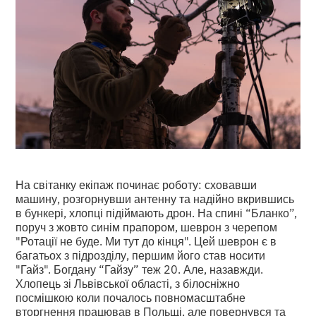
На світанку екіпаж починає роботу: сховавши
машину, розгорнувши антенну та надійно вкрившись
в бункері, хлопці підіймають дрон. На спині “Бланко”,
поруч з жовто синім прапором, шеврон з черепом
"Ротації не буде. Ми тут до кінця". Цей шеврон є в
багатьох з підрозділу, першим його став носити
"Гайз". Богдану “Гайзу” теж 20. Але, назавжди.
Хлопець зі Львівської області, з білосніжно
посмішкою коли почалось повномасштабне
вторгнення працював в Польщі, але повернувся та