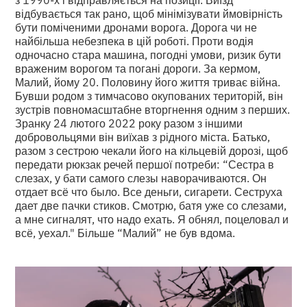
відбувається так рано, щоб мінімізувати ймовірність
бути поміченими дронами ворога. Дорога чи не
найбільша небезпека в цій роботі. Проти водія
одночасно стара машина, погодні умови, ризик бути
враженим ворогом та погані дороги. За кермом,
Малий, йому 20. Половину його життя триває війна.
Бувши родом з тимчасово окупованих територій, він
зустрів повномасштабне вторгнення одним з перших.
Зранку 24 лютого 2022 року разом з іншими
добровольцями він виїхав з рідного міста. Батько,
разом з сестрою чекали його на кільцевій дорозі, щоб
передати рюкзак речей першої потреби: “Сестра в
слезах, у бати самого слезы наворачиваются. Он
отдает всё что было. Все деньги, сигарети. Сеструха
дает две пачки стиков. Смотрю, батя уже со слезами,
а мне сигналят, что надо ехать. Я обнял, поцеловал и
всё, уехал." Більше “Малий” не був вдома.