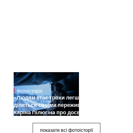
Фотоісторія
Dec 30, 2024
«Людям стає трохи легше, коли вони
діляться своїми переживаннями».
Каріна Пілюгіна про досвід
документування війни
показати всі фотоісторії