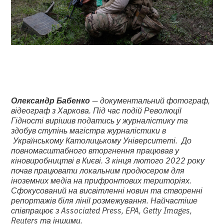
Олександр Бабенко
— документальний фотограф,
відеограф з Харкова. Під час подій Революції
Гідності вирішив податись у журналістику та
здобув ступінь магістра журналістики в
Українському Католицькому Університеті. До
повномасштабного вторгнення працював у
кіновиробництві в Києві. З кінця лютого 2022 року
почав працювати локальним продюсером для
іноземних медіа на прифронтових територіях.
Сфокусований на висвітленні новин та створенні
репортажів біля лінії розмежування. Найчастіше
співпрацює з Associated Press, EPA, Getty Images,
Reuters та іншими.