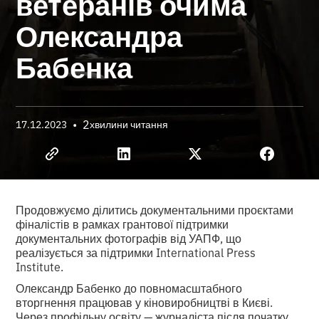
ветеранів очима
Олександра
Бабенка
•
2
17.12.2023
хвилини читання
Продовжуємо ділитись документальними проєктами
фіналістів в рамках грантової підтримки
документальних фотографів від УАПФ, що
реалізується за підтримки International Press
Institute.
Олександр Бабенко до повномасштабного
вторгнення працював у кіновиробництві в Києві.
Через профільну освіту — журналіста після початку