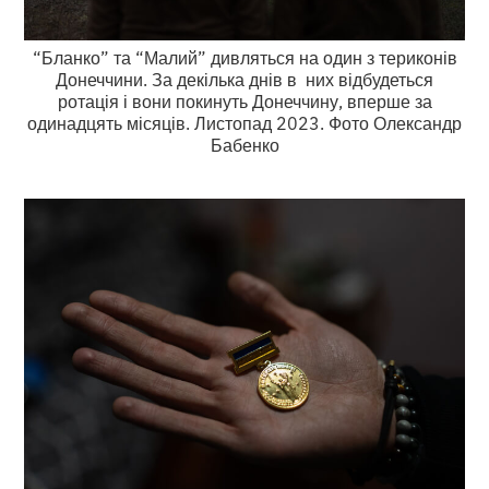
“Бланко” та “Малий” дивляться на один з териконів
Донеччини. За декілька днів в них відбудеться
ротація і вони покинуть Донеччину, вперше за
одинадцять місяців. Листопад 2023. Фото Олександр
Бабенко