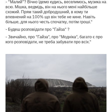
- “Малий”? Вічно їдемо кудись, веселимось, музика на
всю. Мішка, ведмідь, він на нього мені найбільше
схожий. Прям такий добродушний, в кому ти
впевнений на 100% що він тебе не кине. Навіть
більше, для нього честь спочатку, потім гроші."
- Будеш розповідати про "Гайза" ?
- Звичайно, про "Гайза", про "Модніка", багато є про
кого розповідати, не треба забувати про всіх."