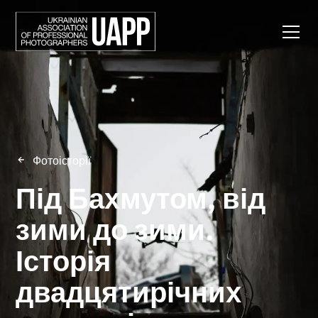
Фотоісторії
Під Бахмутом, від
зими до зими.
Історія
двадцятирічних