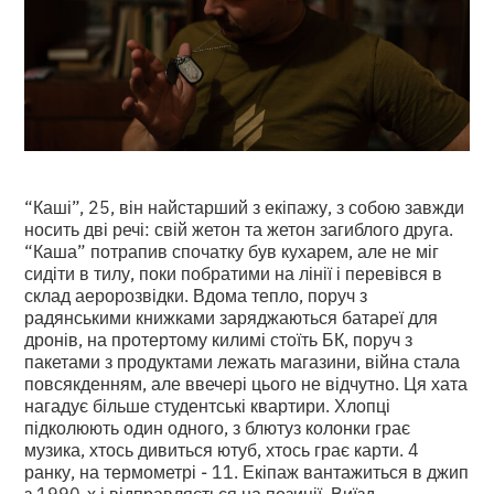
“Каші”, 25, він найстарший з екіпажу, з собою завжди
носить дві речі: свій жетон та жетон загиблого друга.
“Каша” потрапив спочатку був кухарем, але не міг
сидіти в тилу, поки побратими на лінії і перевівся в
склад аеророзвідки. Вдома тепло, поруч з
радянськими книжками заряджаються батареї для
дронів, на протертому килимі стоїть БК, поруч з
пакетами з продуктами лежать магазини, війна стала
повсякденням, але ввечері цього не відчутно. Ця хата
нагадує більше студентські квартири. Хлопці
підколюють один одного, з блютуз колонки грає
музика, хтось дивиться ютуб, хтось грає карти. 4
ранку, на термометрі - 11. Екіпаж вантажиться в джип
з 1990-х і відправляється на позиції. Виїзд