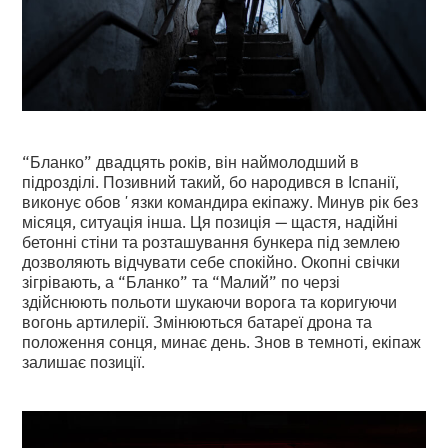
“Бланко” двадцять років, він наймолодший в
підрозділі. Позивний такий, бо народився в Іспанії,
виконує обовʼязки командира екіпажу. Минув рік без
місяця, ситуація інша. Ця позиція — щастя, надійні
бетонні стіни та розташування бункера під землею
дозволяють відчувати себе спокійно. Окопні свічки
зігрівають, а “Бланко” та “Малий” по черзі
здійснюють польоти шукаючи ворога та коригуючи
вогонь артилерії. Змінюються батареї дрона та
положення сонця, минає день. Знов в темноті, екіпаж
залишає позиції.