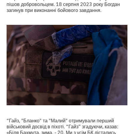
пішов добровольцем. 18 серпня 2023 року Богдан
загинув при виконанні бойового завдання.
“Гайз, "Бланко" та "Малий" отримували перший
військовий досвід в піхоті. “Гайз” згадуючи, казав:
«Біля Бахмута, зима, - 20. Ми з усім БК дістались