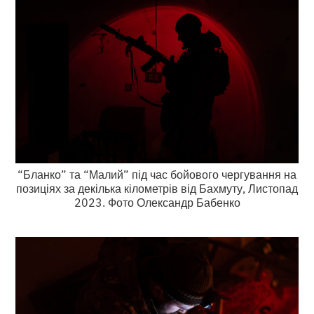
“Бланко” та “Малий” під час бойового чергування на
позиціях за декілька кілометрів від Бахмуту, Листопад
2023. Фото Олександр Бабенко