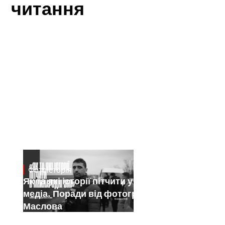
читання
Фотоісторія
Jan 15, 2025
Як та які історії пітчити у міжнародні
медіа. Поради від фотографа Саші
Маслова