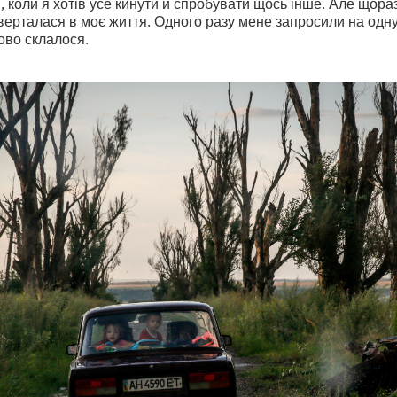
, коли я хотів усе кинути й спробувати щось інше. Але щора
ерталася в моє життя. Одного разу мене запросили на одну
пово склалося.