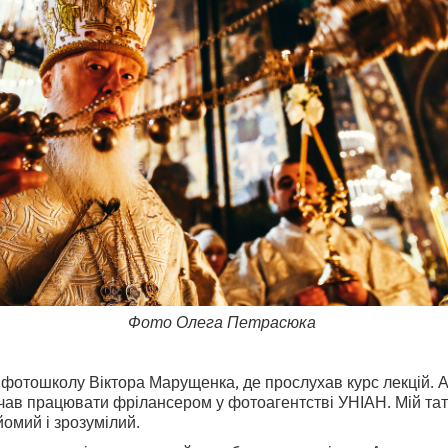
Фото Олега Петрасюка
 фотошколу Віктора Марущенка, де прослухав курс лекцій. 
очав працювати фрілансером у фотоагентстві УНІАН. Мій тат
йомий і зрозумілий.