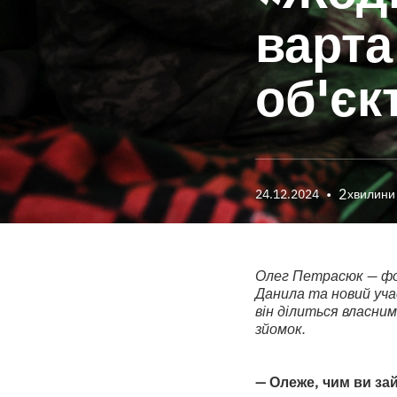
варта
об'єк
•
2
24.12.2024
хвилини
Олег Петрасюк — фот
Данила та новий уча
він ділиться власним
зйомок.
— Олеже, чим ви зай