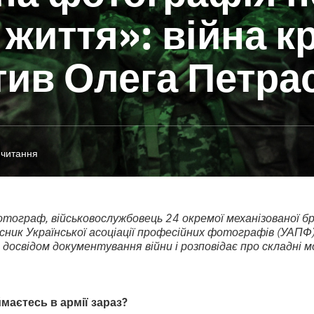
 життя»: війна к
тив Олега Петра
 читання
ограф, військовослужбовець 24 окремої механізованої бр
сник Української асоціації професійних фотографів (УАПФ)
 досвідом документування війни і розповідає про складні м
маєтесь в армії зараз?