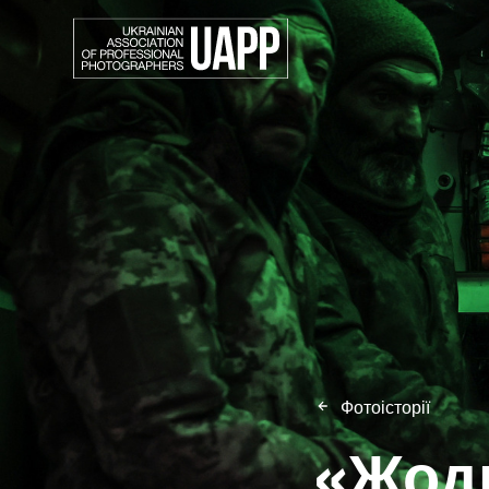
Фотоісторії
«Жодн