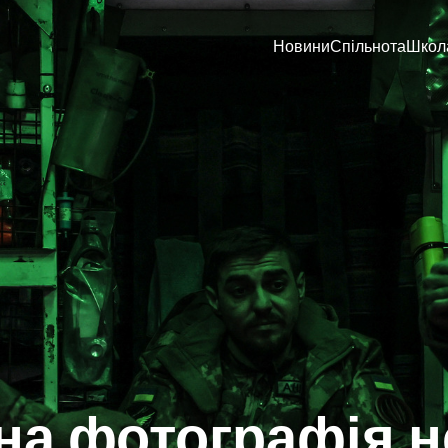
Новини
Спільнота
Школ
а фотографія н