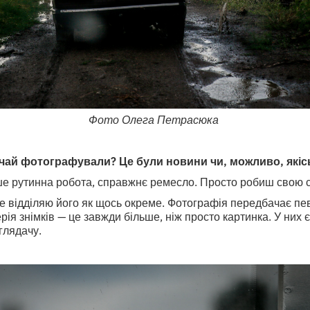
Фото Олега Петрасюка
чай фотографували? Це були новини чи, можливо, якісь
ше рутинна робота, справжнє ремесло. Просто робиш свою 
е відділяю його як щось окреме. Фотографія передбачає пев
ія знімків — це завжди більше, ніж просто картинка. У них є
глядачу.