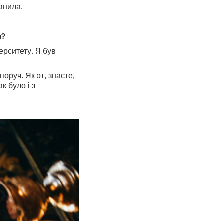
Данила.
я?
ерситету. Я був
оруч. Як от, знаєте,
к було і з