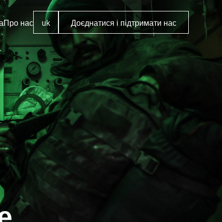
а
Про нас
uk
Доєднатися і підтримати нас
е