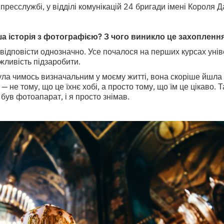
 пресслужбі, у відділі комунікацій 24 бригади імені Короля 
ша історія з фотографією? З чого виникло це захопленн
відповісти однозначно. Усе почалося на перших курсах унів
жливість підзаробити.
ула чимось визначальним у моєму житті, вона скоріше йшла п
 не тому, що це їхнє хобі, а просто тому, що їм це цікаво. Та
був фотоапарат, і я просто знімав.