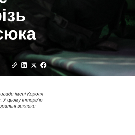
різь
сюка
игади імені Короля
. У цьому інтерв’ю
оральні виклики