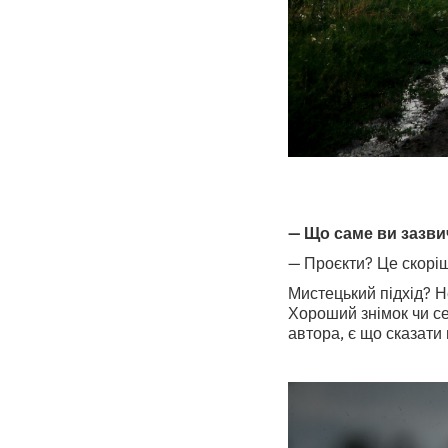
— Що саме ви зазви
— Проєкти? Це скорі
Мистецький підхід? Н
Хороший знімок чи сер
автора, є що сказати 