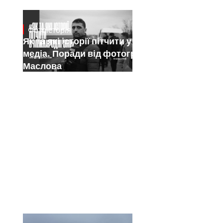
Фотоісторія
Jan 15, 2025
Як та які історії пітчити у міжнародні
медіа. Поради від фотографа Саші
Маслова