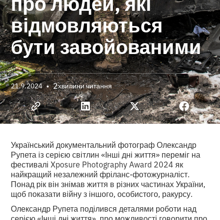
про людей, які
відмовляються
бути завойованими
•
2
21.9.2024
хвилини читання
Український документальний фотограф Олександр
Рупета із серією світлин «Інші дні життя» переміг на
фестивалі Xposure Photography Award 2024 як
найкращий незалежний фріланс-фотожурналіст.
Понад рік він знімав життя в різних частинах України,
щоб показати війну з іншого, особистого, ракурсу.
Олександр Рупета поділився деталями роботи над
серією «Інші дні життя», про можливості говорити про