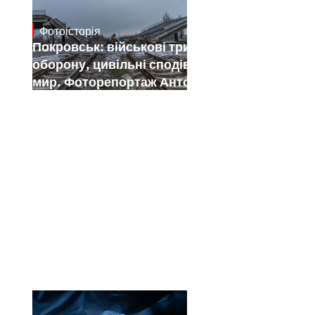
Фотоісторія
Jan 12, 2025
Покровськ: військові тримають
оборону, цивільні сподіваються на
мир. Фоторепортаж Антона Штуки