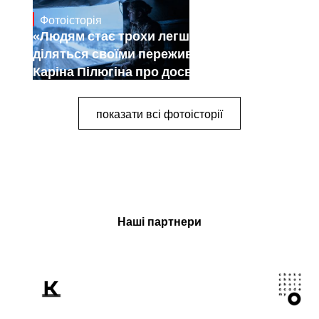
Фотоісторія
Dec 30, 2024
«Людям стає трохи легше, коли вони
діляться своїми переживаннями».
Каріна Пілюгіна про досвід
документування війни
показати всі фотоісторії
Наші партнери