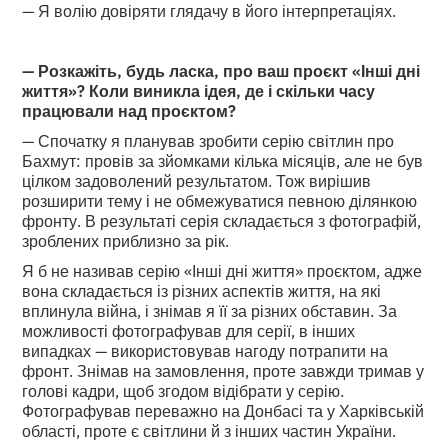
— Я волію довіряти глядачу в його інтерпретаціях.
— Розкажіть, будь ласка, про ваш проєкт «Інші дні
життя»? Коли виникла ідея, де і скільки часу
працювали над проєктом?
— Спочатку я планував зробити серію світлин про
Бахмут: провів за зйомками кілька місяців, але не був
цілком задоволений результатом. Тож вирішив
розширити тему і не обмежуватися певною ділянкою
фронту. В результаті серія складається з фотографій,
зроблених приблизно за рік.
Я б не називав серію «Інші дні життя» проєктом, адже
вона складається із різних аспектів життя, на які
вплинула війна, і знімав я її за різних обставин. За
можливості фотографував для серії, в інших
випадках — використовував нагоду потрапити на
фронт. Знімав на замовлення, проте завжди тримав у
голові кадри, щоб згодом відібрати у серію.
Фотографував переважно на Донбасі та у Харківській
області, проте є світлини й з інших частин України.