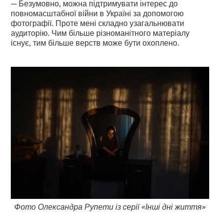
— Безумовно, можна підтримувати інтерес до
повномасштабної війни в Україні за допомогою
фотографії. Проте мені складно узагальнювати
аудиторію. Чим більше різноманітного матеріалу
існує, тим більше верств може бути охоплено.
Фото Олександра Рупети із серії «Інші дні життя»