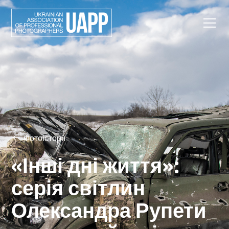
Фотоісторії
«Інші дні життя»:
серія світлин
Олександра Рупети