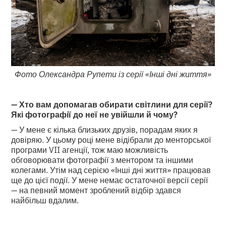
Фото Олександра Рупети із серії «Інші дні життя»
— Хто вам допомагав обирати світлини для серії?
Які фотографії до неї не увійшли й чому?
— У мене є кілька близьких друзів, порадам яких я
довіряю. У цьому році мене відібрали до менторської
програми VII агенції, тож маю можливість
обговорювати фотографії з ментором та іншими
колегами. Утім над серією «Інші дні життя» працював
ще до цієї події. У мене немає остаточної версії серії
— на певний момент зроблений відбір здався
найбільш вдалим.