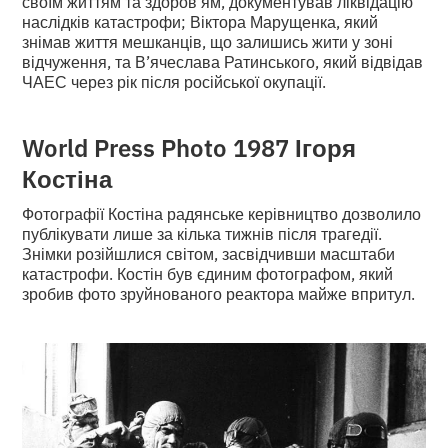
своїм життям та здоров’ям, документував ліквідацію
наслідків катастрофи; Віктора Марущенка, який
знімав життя мешканців, що залишись жити у зоні
відчуження, та В’ячеслава Ратинського, який відвідав
ЧАЕС через рік після російської окупації.
World Press Photo 1987 Ігоря
Костіна
Фотографії Костіна радянське керівництво дозволило
публікувати лише за кілька тижнів після трагедії.
Знімки розійшлися світом, засвідчивши масштаби
катастрофи. Костін був єдиним фотографом, який
зробив фото зруйнованого реактора майже впритул.