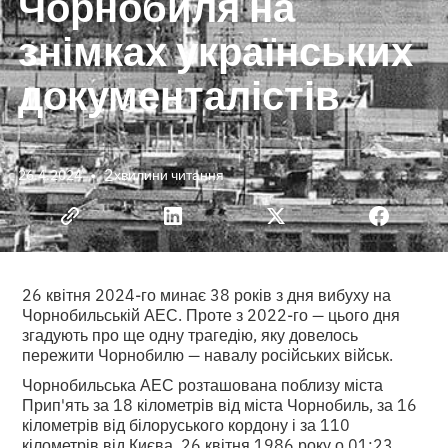
Чорнобиля на
знімках українських
документалістів
•
2
26.4.2024
хвилини читання
26 квітня 2024-го минає 38 років з дня вибуху на
Чорнобильській АЕС. Проте з 2022-го
—
цього дня
згадують про ще одну трагедію, яку довелось
пережити Чорнобилю
—
навалу російських військ.
Чорнобильська АЕС розташована поблизу міста
Прип'ять за 18 кілометрів від міста Чорнобиль, за 16
кілометрів від білоруського кордону і за 110
кілометрів від Києва. 26 квітня 1986 року о 01:23