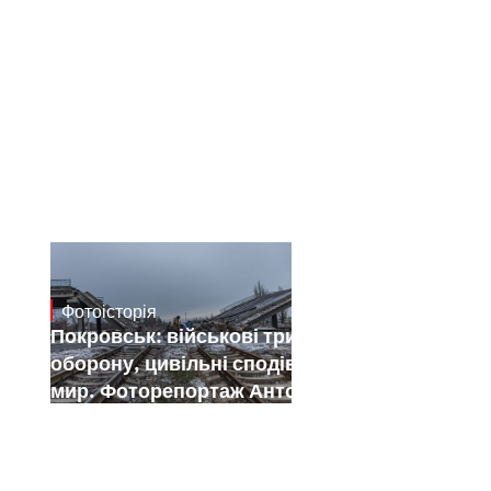
Фотоісторія
Jan 12, 2025
Покровськ: військові тримають
оборону, цивільні сподіваються на
мир. Фоторепортаж Антона Штуки