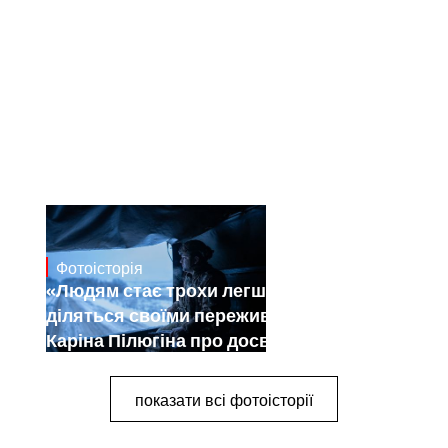
Фотоісторія
Dec 30, 2024
«Людям стає трохи легше, коли вони
діляться своїми переживаннями».
Каріна Пілюгіна про досвід
документування війни
показати всі фотоісторії