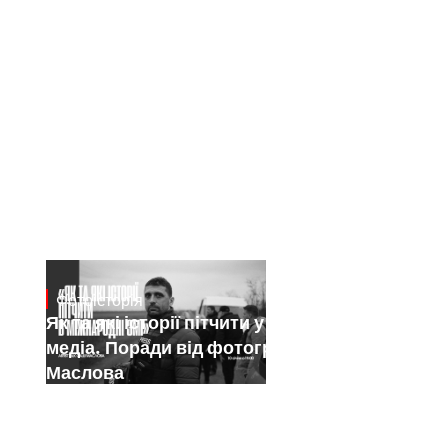
Фотоісторія
Jan 15, 2025
Як та які історії пітчити у міжнародні
медіа. Поради від фотографа Саші
Маслова