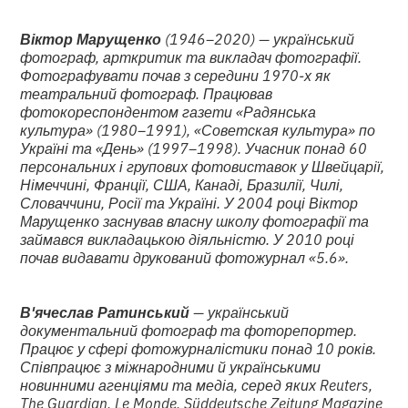
Віктор Марущенко
(1946–2020) — український
фотограф, арткритик та викладач фотографії.
Фотографувати почав з середини 1970-х як
театральний фотограф. Працював
фотокореспондентом газети «Радянська
культура» (1980–1991), «Советская культура» по
Україні та «День» (1997–1998). Учасник понад 60
персональних і групових фотовиставок у Швейцарії,
Німеччині, Франції, США, Канаді, Бразилії, Чилі,
Словаччини, Росії та Україні. У 2004 році Віктор
Марущенко заснував власну школу фотографії та
займався викладацькою діяльністю. У 2010 році
почав видавати друкований фотожурнал «5.6».
В'ячеслав Ратинський
— український
документальний фотограф та фоторепортер.
Працює у сфері фотожурналістики понад 10 років.
Співпрацює з міжнародними й українськими
новинними агенціями та медіа, серед яких Reuters,
The Guardian, Le Monde, Süddeutsche Zeitung Magazine