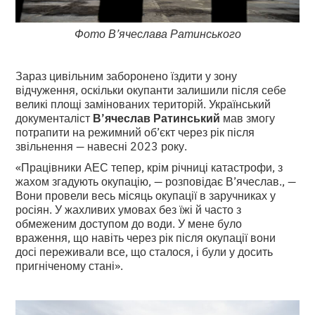
Фото В’ячеслава Ратинського
Зараз цивільним заборонено їздити у зону
відчуження, оскільки окупанти залишили після себе
великі площі замінованих територій. Український
документаліст
В’ячеслав Ратинський
мав змогу
потрапити на режимний об’єкт через рік після
звільнення
—
навесні 2023 року.
«Працівники АЕС тепер, крім річниці катастрофи, з
жахом згадують окупацію,
—
розповідає В’ячеслав.,
—
Вони провели весь місяць окупації в заручниках у
росіян. У жахливих умовах без їжі й часто з
обмеженим доступом до води. У мене було
враження, що навіть через рік після окупації вони
досі переживали все, що сталося, і були у досить
пригніченому стані».