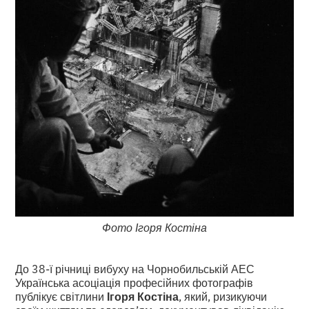
Фото Ігоря Костіна
До 38-ї річниці вибуху на Чорнобильській АЕС
Українська асоціація професійних фотографів
публікує світлини
Ігоря Костіна
, який, ризикуючи