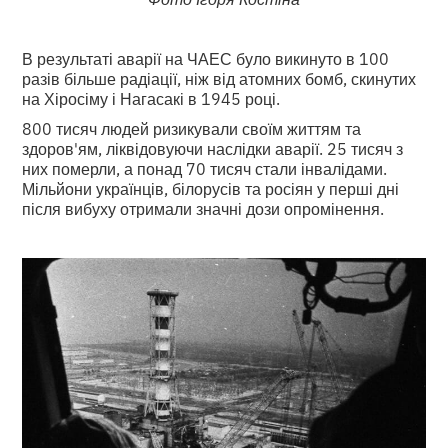
В результаті аварії на ЧАЕС було викинуто в 100
разів більше радіації, ніж від атомних бомб, скинутих
на Хіросіму і Нагасакі в 1945 році.
800 тисяч людей ризикували своїм життям та
здоров'ям, ліквідовуючи наслідки аварії. 25 тисяч з
них померли, а понад 70 тисяч стали інвалідами.
Мільйони українців, білорусів та росіян у перші дні
після вибуху отримали значні дози опромінення.