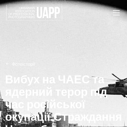
Фотоісторії
Вибух на ЧАЕС та
ядерний терор під
час російської
окупації.Страждання