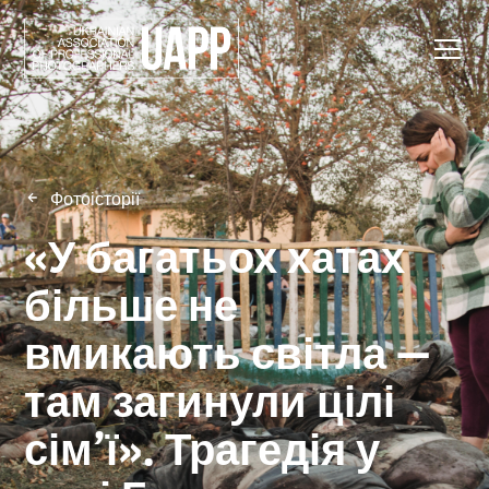
Фотоісторії
«У багатьох хатах
більше не
вмикають світла —
там загинули цілі
сім’ї». Трагедія у