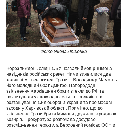
Фото Якова Ляшенка
Через тиждень слідчі СБУ назвали ймовірні імена
навідників російських ракет. Ними виявилися два
колишні місцеві жителі Грози — Володимир Мамон та
його молодший брат Дмитро. Напередодні
звільнення Харківщини брати втекли до РФ та
розпитували у своїх односельців і родичів про
розташування Сил оборони України та про масові
заходи у Харківській області. Примітно, що до
звільнення Грози брати Мамони дружили із родиною
Козирів. Прокуратура розпочала досудове
розслідування теракту, а Верховний комісар ООН з