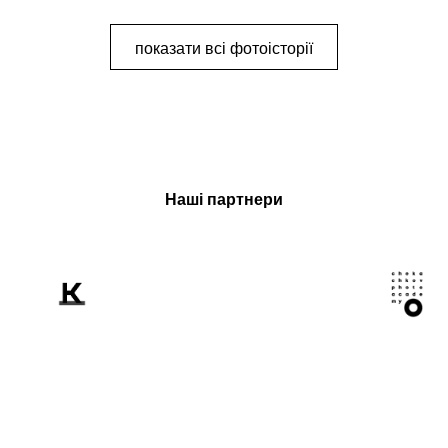
документування війни
показати всі фотоісторії
Наші партнери