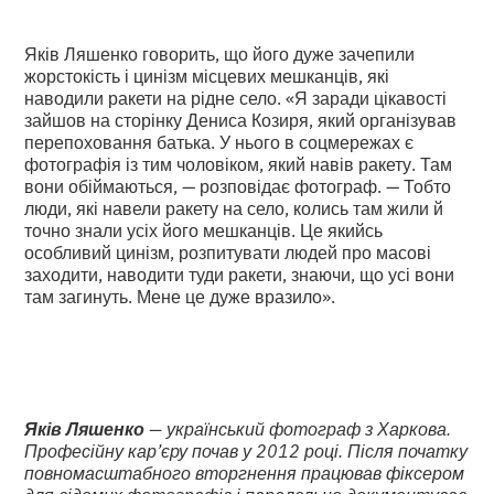
Яків Ляшенко говорить, що його дуже зачепили
жорстокість і цинізм місцевих мешканців, які
наводили ракети на рідне село. «Я заради цікавості
зайшов на сторінку Дениса Козиря, який організував
перепоховання батька. У нього в соцмережах є
фотографія із тим чоловіком, який навів ракету. Там
вони обіймаються, — розповідає фотограф. — Тобто
люди, які навели ракету на село, колись там жили й
точно знали усіх його мешканців. Це якийсь
особливий цинізм, розпитувати людей про масові
заходити, наводити туди ракети, знаючи, що усі вони
там загинуть. Мене це дуже вразило».
Яків Ляшенко
— український фотограф з Харкова.
Професійну кар’єру почав у 2012 році. Після початку
повномасштабного вторгнення працював фіксером
для відомих фотографів і паралельно документував