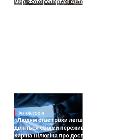
мир. Фоторепортаж Антона Штуки
Фотоісторія
Dec 30, 2024
«Людям стає трохи легше, коли вони
діляться своїми переживаннями».
Каріна Пілюгіна про досвід