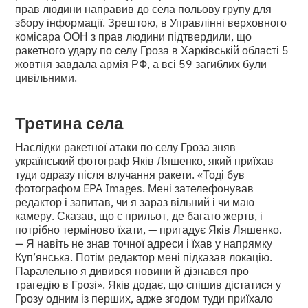
прав людини направив до села польову групу для
збору інформації. Зрештою, в Управлінні верховного
комісара ООН з прав людини підтвердили, що
ракетного удару по селу Гроза в Харківській області 5
жовтня завдала армія РФ, а всі 59 загиблих були
цивільними.
Третина села
Наслідки ракетної атаки по селу Гроза зняв
український фотограф Яків Ляшенко, який приїхав
туди одразу після влучання ракети. «Тоді був
фотографом EPA Images. Мені зателефонував
редактор і запитав, чи я зараз вільний і чи маю
камеру. Сказав, що є прильот, де багато жертв, і
потрібно терміново їхати, — пригадує Яків Ляшенко.
— Я навіть не знав точної адреси і їхав у напрямку
Куп’янська. Потім редактор мені підказав локацію.
Паралельно я дивився новини й дізнався про
трагедію в Грозі». Яків додає, що спішив дістатися у
Грозу одним із перших, адже згодом туди приїхало