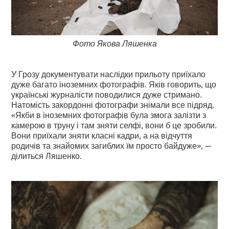
Фото Якова Ляшенка
У Грозу документувати наслідки прильоту приїхало
дуже багато іноземних фотографів. Яків говорить, що
українські журналісти поводилися дуже стримано.
Натомість закордонні фотографи знімали все підряд.
«Якби в іноземних фотографів була змога залізти з
камерою в труну і там зняти селфі, вони б це зробили.
Вони приїхали зняти класні кадри, а на відчуття
родичів та знайомих загиблих їм просто байдуже», —
ділиться Ляшенко.