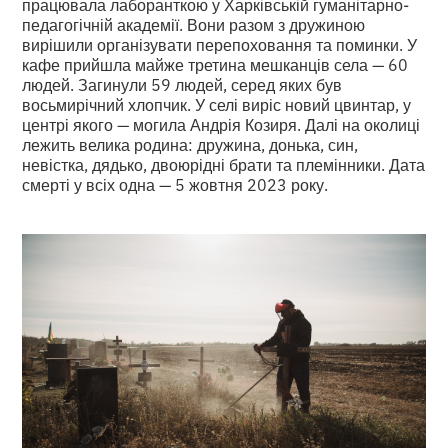
працювала лаборанткою у Харківській гуманітарно-
педагогічній академії. Вони разом з дружиною
вирішили організувати перепоховання та поминки. У
кафе прийшла майже третина мешканців села — 60
людей. Загинули 59 людей, серед яких був
восьмирічний хлопчик. У селі виріс новий цвинтар, у
центрі якого — могила Андрія Козиря. Далі на околиці
лежить велика родина: дружина, донька, син,
невістка, дядько, двоюрідні брати та племінники. Дата
смерті у всіх одна — 5 жовтня 2023 року.