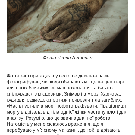
Фото Якова Ляшенка
Фотограф приїжджав у село ще декілька разів —
фотографував, як люди обирають місце на цвинтарі
для своїх близьких, знімав поховання та багато
спілкувався з місцевими. Знімав і в морзі Харкова,
куди для судмедекспертизи привезли тіла загиблих.
«Нас впустили в морг пофотографувати. Працівниця
моргу відрізала від тіла однієї жінки частину плоті для
аналізу. Розумію, що це звична для неї робота.
Натомість у мене склалось враження, що я
перебуваю у м’ясному магазині, де тобі відрізають