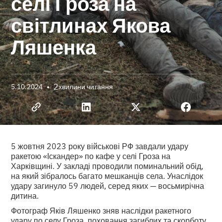
селі Гроза на
світлинах Якова
Ляшенка
•
2
5.10.2024
хвилини читання
5 жовтня 2023 року військові РФ завдали удару
ракетою «Іскандер» по кафе у селі Гроза на
Харківщині. У закладі проводили поминальний обід,
на який зібралось багато мешканців села. Унаслідок
удару загинуло 59 людей, серед яких — восьмирічна
дитина.
Фотограф Яків Ляшенко зняв наслідки ракетного
удару по селу Гроза, поховання загиблих та скорботу