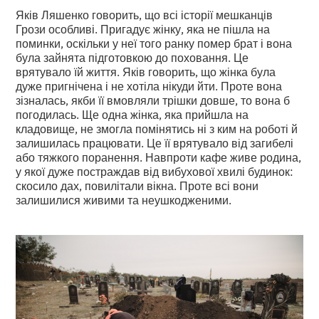
Яків Ляшенко говорить, що всі історії мешканців
Грози особливі. Пригадує жінку, яка не пішла на
поминки, оскільки у неї того ранку помер брат і вона
була зайнята підготовкою до поховання. Це
врятувало їй життя. Яків говорить, що жінка була
дуже пригнічена і не хотіла нікуди йти. Проте вона
зізналась, якби її вмовляли трішки довше, то вона б
погодилась. Ще одна жінка, яка прийшла на
кладовище, не змогла помінятись ні з ким на роботі й
залишилась працювати. Це її врятувало від загибелі
або тяжкого поранення. Навпроти кафе живе родина,
у якої дуже постраждав від вибухової хвилі будинок:
скосило дах, повилітали вікна. Проте всі вони
залишилися живими та неушкодженими.