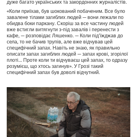
дуже багато українських та закордонних журналістів.
«Коли приїхав, був шокований побаченим. Все було
завалене тілами загиблих людей — вони лежали по
обидва боки паркану. Скоріш за все частину людей
вже встигли витягнути з-під завалів і перенести з
кафе, — розповідає Ляшенко. — Коли під’їжджав до
села, то не бачив трупів, але вже відчував цей
специфічний запах. Навіть не знаю, як правильно
описати запах загиблих людей — запах крові, згорілої
плоті... Проте коли ти відчуваєш цей запах, то одразу
розумієш, що хтось загинув». У Грозі такий
специфічний запах був доволі відчутний.