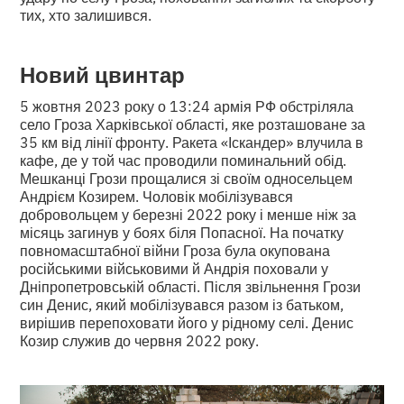
тих, хто залишився.
Новий цвинтар
5 жовтня 2023 року о 13:24 армія РФ обстріляла
село Гроза Харківської області, яке розташоване за
35 км від лінії фронту. Ракета «Іскандер» влучила в
кафе, де у той час проводили поминальний обід.
Мешканці Грози прощалися зі своїм односельцем
Андрієм Козирем. Чоловік мобілізувався
добровольцем у березні 2022 року і менше ніж за
місяць загинув у боях біля Попасної. На початку
повномасштабної війни Гроза була окупована
російськими військовими й Андрія поховали у
Дніпропетровській області. Після звільнення Грози
син Денис, який мобілізувався разом із батьком,
вирішив перепоховати його у рідному селі. Денис
Козир служив до червня 2022 року.