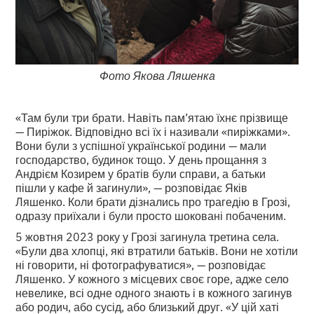
Фото Якова Ляшенка
«Там були три брати. Навіть пам’ятаю їхнє прізвище
— Пиріжок. Відповідно всі їх і називали «пиріжками».
Вони були з успішної української родини — мали
господарство, будинок тощо. У день прощання з
Андрієм Козирем у братів були справи, а батьки
пішли у кафе й загинули», — розповідає Яків
Ляшенко. Коли брати дізнались про трагедію в Грозі,
одразу приїхали і були просто шоковані побаченим.
5 жовтня 2023 року у Грозі загинула третина села.
«Були два хлопці, які втратили батьків. Вони не хотіли
ні говорити, ні фотографуватися», — розповідає
Ляшенко. У кожного з місцевих своє горе, адже село
невелике, всі одне одного знають і в кожного загинув
або родич, або сусід, або близький друг. «У цій хаті