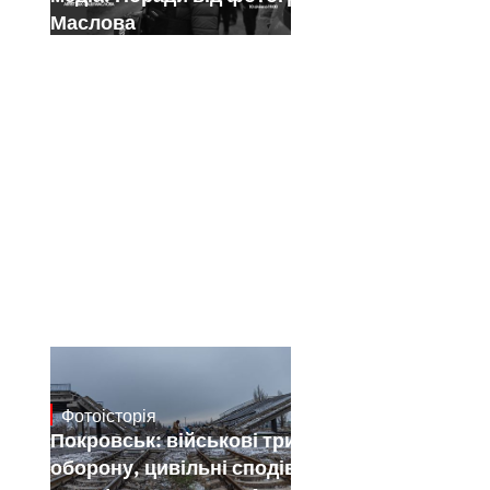
Маслова
Фотоісторія
Jan 12, 2025
Покровськ: військові тримають
оборону, цивільні сподіваються на