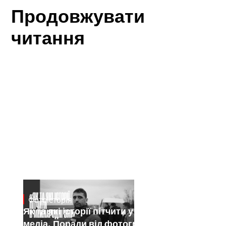
Продовжувати
читання
Фотоісторія
Jan 15, 2025
Як та які історії пітчити у міжнародні
медіа. Поради від фотографа Саші