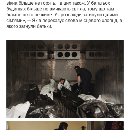
вікна більше не горять. І в цих також. У багатьох
будинках більше не вмикають світла, тому що там
більше ніхто не живе. У Грозі люди загинули цілими
сім’ями», — Яків переказує слова місцевого хлопця, в
якого загнули батьки.