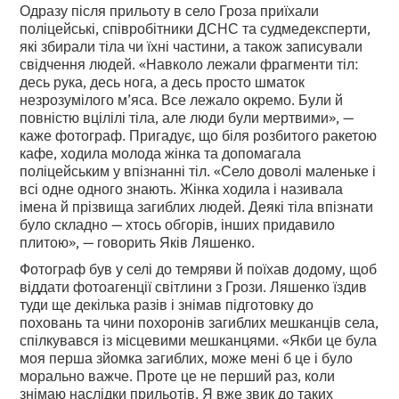
Одразу після прильоту в село Гроза приїхали
поліцейські, співробітники ДСНС та судмедексперти,
які збирали тіла чи їхні частини, а також записували
свідчення людей. «Навколо лежали фрагменти тіл:
десь рука, десь нога, а десь просто шматок
незрозумілого м’яса. Все лежало окремо. Були й
повністю вцілілі тіла, але люди були мертвими», —
каже фотограф. Пригадує, що біля розбитого ракетою
кафе, ходила молода жінка та допомагала
поліцейським у впізнанні тіл. «Село доволі маленьке і
всі одне одного знають. Жінка ходила і називала
імена й прізвища загиблих людей. Деякі тіла впізнати
було складно — хтось обгорів, інших придавило
плитою», — говорить Яків Ляшенко.
Фотограф був у селі до темряви й поїхав додому, щоб
віддати фотоагенції світлини з Грози. Ляшенко їздив
туди ще декілька разів і знімав підготовку до
поховань та чини похоронів загиблих мешканців села,
спілкувався із місцевими мешканцями. «Якби це була
моя перша зйомка загиблих, може мені б це і було
морально важче. Проте це не перший раз, коли
знімаю наслідки прильотів. Я вже звик до таких