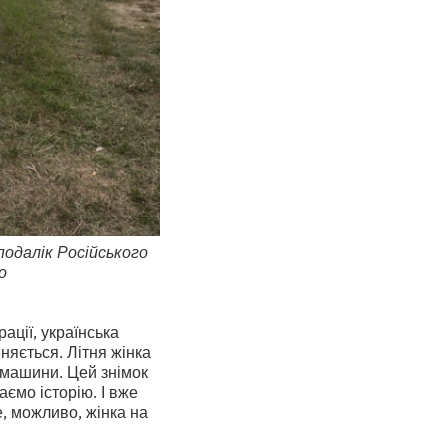
еподалік Російського
о
ації, українська
иняється. Літня жінка
і машини. Цей знімок
аємо історію. І вже
е, можливо, жінка на