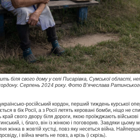
дить біля свого дому у селі Писарівка, Сумської області, н
кордону. Серпень 2024 року. Фото В'ячеслава Ратинськог
українсько-російський кордон, перший тиждень курської опер
ється в бік Росії, а з Росії летять керовані бомби, ніщо не сп
ть край свого двору біля дороги, якою проїжджають військов
нський, і, благо, він із жінкою і поговорив. Завдяки цьому м
ітня жінка в жовтій хустці, повз яку несеться війна. Найперш
віду, і війна мчить не повз, а крізь (і скрізь).