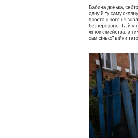
Бабина донька, себто
одну й ту саму скляну
просто нічого не знал
безперервно. Та й у т
жінок сімейства, а т
самісінької війни тат