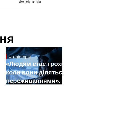
Фотоісторія
ня
Фотоісторія
Dec 30, 2024
«Людям стає трохи легше,
коли вони діляться своїми
переживаннями». Каріна
Пілюгіна про досвід
документування війни