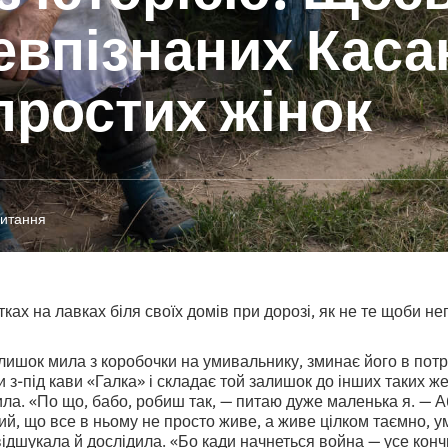
евпізнаних Кас
 простих жінок
читання
тках на лавках біля своїх домів при дорозі, як не те щоби н
лишок мила з коробочки на умивальнику, зминає його в потрі
и з-під кави «Галка» і складає той залишок до інших таких 
ла. «По що, бабо, робиш так, — питаю дуже маленька я. — А
ий, що все в ньому не просто живе, а живе цілком таємно, 
 відшукала й дослідила. «Бо кади начнеться война — усе конч