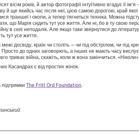
мдесят вісім років, й автор фотографії інтуїтивно вгадує її ім’
ву й ще якийсь час після неї, цією самою дорогою, край якої
ися траншеї і окопи, а тепер тягнеться техніка. Можна підст
ти, що Марія сидить тут усе життя. Але ні, бо в ту свою пер
йну в селі неподалік. Але якщо таки звернутися до літератур
ть тут усе життя.
 межі досвіду, країн чи століть — чи під обстрілом, чи під хре
 Просто до одних заговорють, а інших не мають часу вислуха
овго триває війна, скажіть, коли ж вона закінчиться. «Ніколи»
них Касандрах є від простих жінок.
а підтримки
The Fritt Ord Foundation
.
тинський