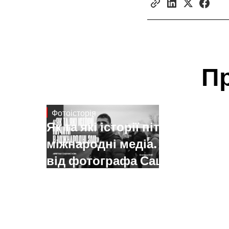
П
Фотоісторія
Jan 15, 2025
Як та які історії пітчити у
міжнародні медіа. Поради
від фотографа Саші
Маслова