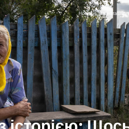
Новини
Спільнота
Школ
з історією: Щось