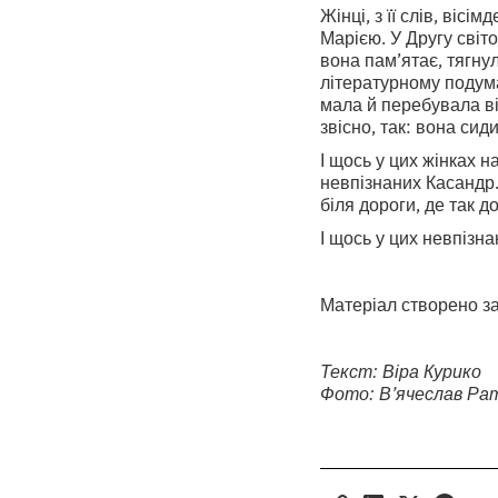
Жінці, з її слів, вісі
Марією. У Другу світо
вона пам’ятає, тягнул
літературному подума
мала й перебувала ві
звісно, так: вона сиди
І щось у цих жінках на
невпізнаних Касандр.
біля дороги, де так д
І щось у цих невпізна
Матеріал створено з
Текст: Віра Курико
Фото: В’ячеслав Ра