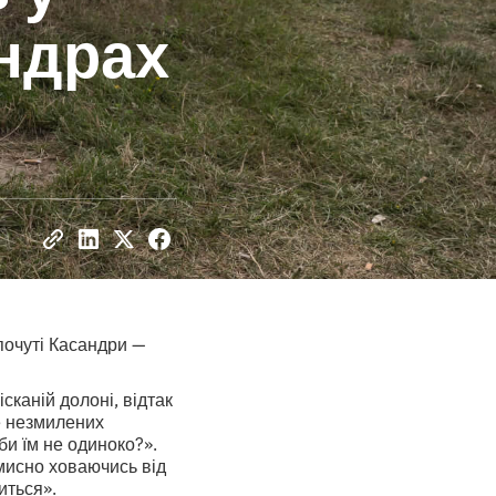
андрах
епочуті Касандри —
сканій долоні, відтак
же незмилених
би їм не одиноко?».
умисно ховаючись від
иться».