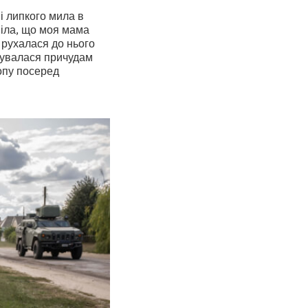
і липкого мила в
уміла, що моя мама
а рухалася до нього
ивувалася причудам
копу посеред