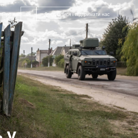
а
Про нас
uk
Доєднатися і підтримати нас
 у