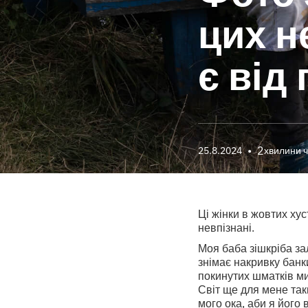
цих н
є від
•
2
25.8.2024
хвилини 
Ці жінки в жовтих хус
невпізнані.
Моя баба зішкріба за
знімає накривку банк
покинутих шматків ми
Світ ще для мене так
мого ока, аби я його