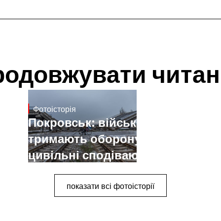
родовжувати читан
Фотоісторія
Jan 12, 2025
Покровськ: військові
тримають оборону,
цивільні сподіваються на
мир. Фоторепортаж Антона
Штуки
показати всі фотоісторії