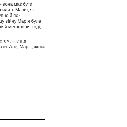
я — вона має бути
 сидить Марія, як
упно й по-
шу війну Марія була
и й метафори, тоді,
стом, — є від
ти. Але, Маріє, жінко
.