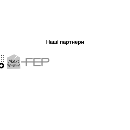
Наші партнери
UAPP — незалежне обʼєд