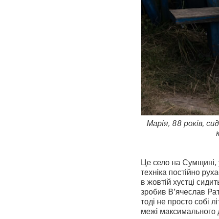
Марія, 88 років, си
Це село на Сумщині, 
техніка постійно руха
в жовтій хустці сиди
зробив В’ячеслав Рати
тоді не просто собі л
межі максимального дос