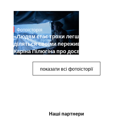
Фотоісторія
Dec 30, 2024
«Людям стає трохи легше, коли вони
діляться своїми переживаннями».
Каріна Пілюгіна про досвід
документування війни
показати всі фотоісторії
Наші партнери