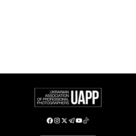
фотографію в міжнародному фотографічному
співтоваристві та є офіційним членом Федерації
європейських фотографів (FEP) — міжнародної
організації, яка представляє більше 50 000
професійних фотографів в Європі та інших країнах
світу.
Доєднатися і підтримати нас