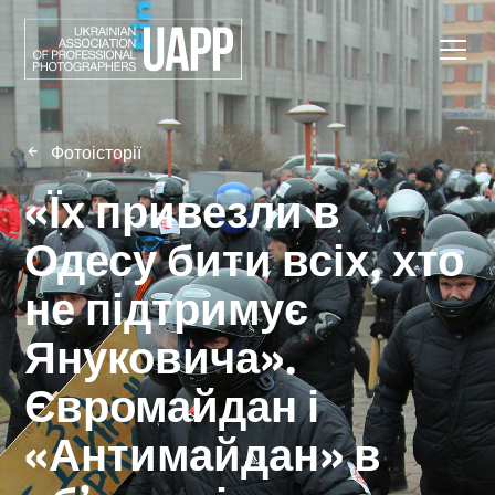
Фотоісторії
«Їх привезли в
Одесу бити всіх, хто
не підтримує
Януковича».
Євромайдан і
«Антимайдан» в