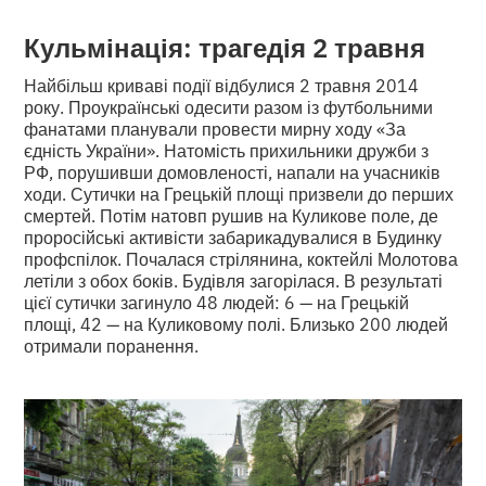
Кульмінація: трагедія 2 травня
Найбільш криваві події відбулися 2 травня 2014
року. Проукраїнські одесити разом із футбольними
фанатами планували провести мирну ходу «За
єдність України». Натомість прихильники дружби з
РФ, порушивши домовленості, напали на учасників
ходи. Сутички на Грецькій площі призвели до перших
смертей. Потім натовп рушив на Куликове поле, де
проросійські активісти забарикадувалися в Будинку
профспілок. Почалася стрілянина, коктейлі Молотова
летіли з обох боків. Будівля загорілася. В результаті
цієї сутички загинуло 48 людей: 6 — на Грецькій
площі, 42 — на Куликовому полі. Близько 200 людей
отримали поранення.