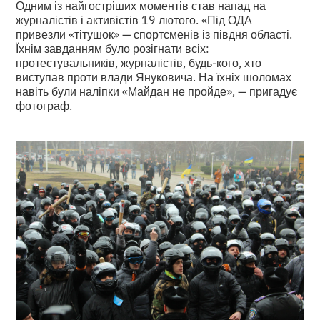
Одним із найгостріших моментів став напад на
журналістів і активістів 19 лютого. «Під ОДА
привезли «тітушок» — спортсменів із півдня області.
Їхнім завданням було розігнати всіх:
протестувальників, журналістів, будь-кого, хто
виступав проти влади Януковича. На їхніх шоломах
навіть були наліпки «Майдан не пройде», — пригадує
фотограф.