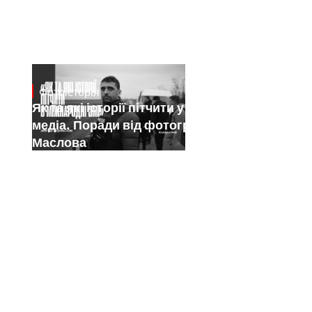
Фотоісторія
Jan 15, 2025
Як та які історії пітчити у міжнародні
медіа. Поради від фотографа Саші
Маслова