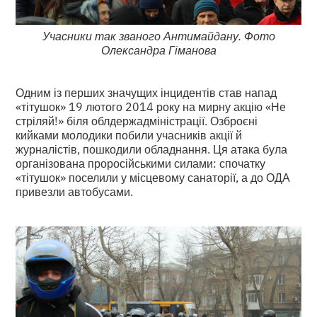
Учасники так званого Антимайдану. Фото
Олександра Гіманова
Одним із перших значущих інцидентів став напад
«тітушок» 19 лютого 2014 року на мирну акцію «Не
стріляй!» біля облдержадміністрації. Озброєні
кийками молодики побили учасників акції й
журналістів, пошкодили обладнання. Ця атака була
організована проросійськими силами: спочатку
«тітушок» поселили у місцевому санаторії, а до ОДА
привезли автобусами.