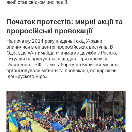
який став свідком цих подій.
Початок протестів: мирні акції та
проросійські провокації
На початку 2014 року південь і схід України
опинилися в епіцентрі проросійських виступів. В
Одесі, де «Антимайдан» вимагав дружби з Росією,
ситуація напружувалася щодня. Прихильники
зближення з РФ стали табором на Куликовому полі,
організовували мітинги та провокації, поширюючи
ідеї «руского міра».