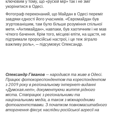
ключовим у тому, що «рускій мір» так і не зміг
укорінитися в Одесі.
Фотограф переконаний, що Майдан в Одесі переміг
завдяки єдності його учасників. «Євромайдан був
згуртованішим, там було більше розуміння спільної
мети. «Антимайдан», навпаки, був хаотичним і не мав
чіткого бачення. Крім того, місцеві еліти, на щастя, не
підтримали проросійські настрої, і це теж зіграло
важливу роль», — підсумовує Олександр.
Олександр Гіманов
— народився та живе в Одесі.
Працює фотокореспондентом та кореспондентом
з 2009 року в регіональному інтернет-виданні
«Думская.нет», документуючи життя рідного
міста. Співпрацює з регіональними та
національними медіа, а також з міжнародними
фотоагентствами. З початком повномасштабного
вторгнення фіксує наслідки російської агресії на