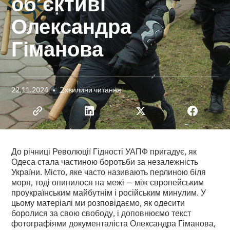
об’єктиві
Олександра
Гіманова
•
2
22.11.2024
хвилини читання
До річниці Революції Гідності УАПФ пригадує, як
Одеса стала частиною боротьби за незалежність
України. Місто, яке часто називають перлиною біля
моря, тоді опинилося на межі — між європейським
проукраїнським майбутнім і російським минулим. У
цьому матеріалі ми розповідаємо, як одесити
боролися за свою свободу, і доповнюємо текст
фотографіями документаліста Олександра Гіманова,