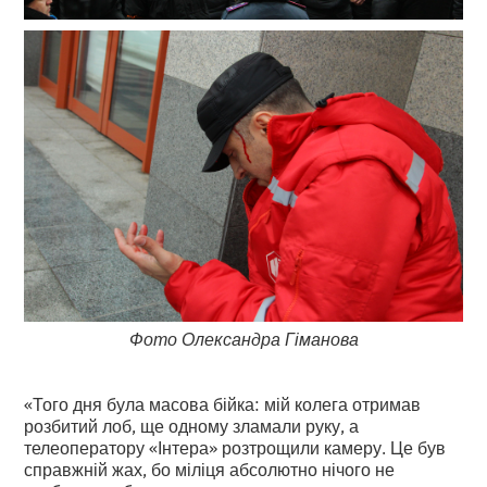
Фото Олександра Гіманова
«Того дня була масова бійка: мій колега отримав
розбитий лоб, ще одному зламали руку, а
телеоператору «Інтера» розтрощили камеру. Це був
справжній жах, бо міліця абсолютно нічого не