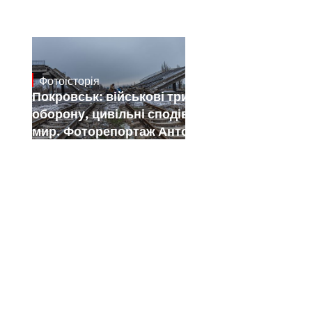
Фотоісторія
Jan 12, 2025
Покровськ: військові тримають
оборону, цивільні сподіваються на
мир. Фоторепортаж Антона Штуки