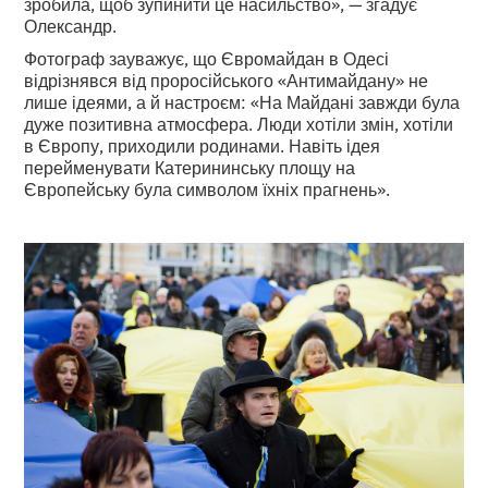
зробила, щоб зупинити це насильство», — згадує
Олександр.
Фотограф зауважує, що Євромайдан в Одесі
відрізнявся від проросійського «Антимайдану» не
лише ідеями, а й настроєм: «На Майдані завжди була
дуже позитивна атмосфера. Люди хотіли змін, хотіли
в Європу, приходили родинами. Навіть ідея
перейменувати Катерининську площу на
Європейську була символом їхніх прагнень».