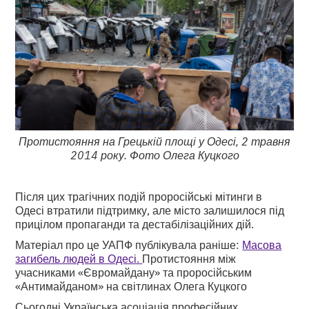
Протистояння на Грецькій площі у Одесі, 2 травня
2014 року. Фото Олега Куцкого
Після цих трагічних подій проросійські мітинги в
Одесі втратили підтримку, але місто залишилося під
прицілом пропаганди та дестабілізаційних дій.
Матеріал про це УАПФ публікувала раніше:
Масова
загибель людей в Одесі.
Протистояння між
учасниками «Євромайдану» та проросійським
«Антимайданом» на світлинах Олега Куцкого
Сьогодні Українська асоціація професійних