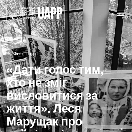
Фотоісторії
«Дати голос тим,
хто не зміг
висловитися за
життя». Леся
Марущак про