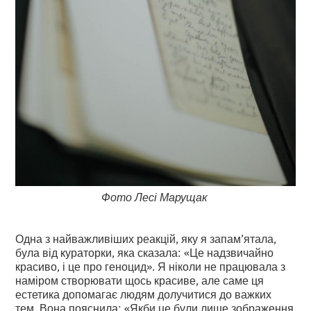
Фото Лесі Марущак
Одна з найважливіших реакцій, яку я запам’ятала,
була від кураторки, яка сказала: «Це надзвичайно
красиво, і це про геноцид». Я ніколи не працювала з
наміром створювати щось красиве, але саме ця
естетика допомагає людям долучитися до важких
тем. Вона пояснила: «Якби це були лише зображення