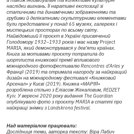
наслідки вигнань. Її наративні експозиції зі
статичними та динамічними зображеннями та
грубими й делікатними скульптурними елементами
були представлені у понад 65 музеях, галереях і
мистецьких просторах по всьому світу.
Найвідоміший її проєкт в Україні присвячений
Голодомору 1932–1933 років і має назву
Project
MARIA
, який демонструвався у дев’яти країнах.
Книга за мотивами проєкту потрапила до
шортлиста книжкової премії впливового
міжнародного фотофестивалю Rencontres d’Arles у
Франції (2019) та отримала нагороду за найкращий
дизайн на міжнародному фестивалі «Книжковий
Арсенал» у Києві (2019). Книжка «МАРІЯ»
розроблена спільно з Еліасом Жекаловим, REDZET
Kyiv. У вересні 2020 року видання The Guardian
опублікувало фото з проєкту MARIA в статті про
найкращі знімки з Landskrona festival.
Над матеріалом працювали:
Дослідниця теми, авторка тексту: Віра Лабич