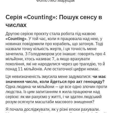
Фото Лесі Марущак
Серія «Counting»: Пошук сенсу в
числах
Другою серією проєкту стала робота під назвою
«Counting»
. У той час, коли я працювала над нею, у
новинах повідомили про корабель, що затонув. Тоді
назвали точну кількість жертв, і ця точність мене
зачепила. З Голодомором усе інакше: говорять про 4
мільйони, хтось називає 7, а якщо врахувати
покоління, які не народилися через цю трагедію, то й
понад 11 мільйонів. Але остаточної цифри немає.
Ця невизначеність змусила мене задуматися:
чи має
значення число, коли йдеться про акт геноциду?
Одна людина чи мільйони — це все одно злочин проти
людства. Із цим запитанням я жила працюючи над
серією: як ми рахуємо у житті, і чи здатен людський
розум осягнути масштаби масового знищення?
Я почала досліджувати, як у різні епохи рахували.