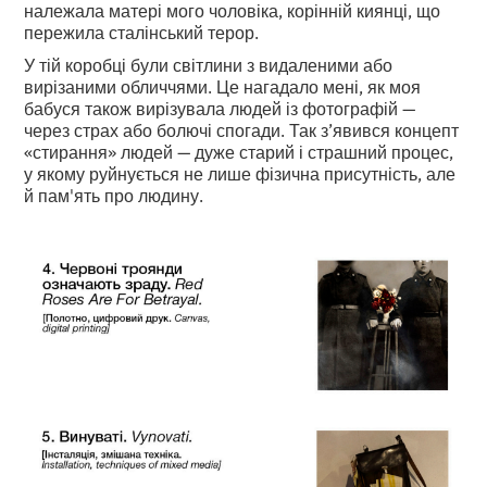
належала матері мого чоловіка, корінній киянці, що
пережила сталінський терор.
У тій коробці були світлини з видаленими або
вирізаними обличчями. Це нагадало мені, як моя
бабуся також вирізувала людей із фотографій —
через страх або болючі спогади. Так з’явився концепт
«стирання» людей — дуже старий і страшний процес,
у якому руйнується не лише фізична присутність, але
й пам'ять про людину.