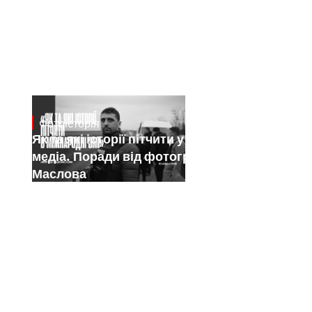
Фотоісторія
Jan 15, 2025
Як та які історії пітчити у міжнародні
медіа. Поради від фотографа Саші
Маслова