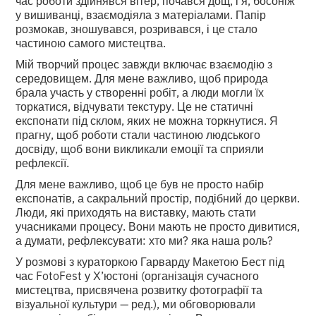
час роботи здійнявся вітер, почався дощ, і я, босоніж
у вишиванці, взаємодіяла з матеріалами. Папір
розмокав, зношувався, розривався, і це стало
частиною самого мистецтва.
Мій творчий процес завжди включає взаємодію з
середовищем. Для мене важливо, щоб природа
брала участь у створенні робіт, а люди могли їх
торкатися, відчувати текстуру. Це не статичні
експонати під склом, яких не можна торкнутися. Я
прагну, щоб роботи стали частиною людського
досвіду, щоб вони викликали емоції та сприяли
рефлексії.
Для мене важливо, щоб це був не просто набір
експонатів, а сакральний простір, подібний до церкви.
Люди, які приходять на виставку, мають стати
учасниками процесу. Вони мають не просто дивитися,
а думати, рефлексувати: хто ми? яка наша роль?
У розмові з кураторкою Гарварду Макетою Бест під
час FotoFest у Х’юстоні (організація сучасного
мистецтва, присвячена розвитку фотографії та
візуальної культури — ред.), ми обговорювали