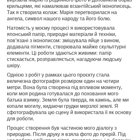
крильцями, які намалював візантійський іконописець.
Так я створила колаж: Марія перетворилася на
ангела, символ нашого народу та його болю.
Натомість у моєму процесі я використовувала
японський папір, природні матеріали й техніки,
пов’язані з іконописом: змішувала яйце з вином,
додавала пігменти, створювала майже скульптурні
елементи. Ці роботи здаються живими: папір
стискається, розправляється, нагадуючи людську
шкіру.
Однією з робіт у рамках цього проєкту стала
величезна фотографія розміром один на чотири
метри. Вона була створена під впливом моменту,
коли моя родина готувалася до поховання мого
батька взимку. Земля була тверда, як камінь, але ми
копали могилу, кидаючи грудки мерзлої землі. Я
сфотографувала цю сцену й використала її як основу
для роботи.
Процес створення був частиною мого діалогу з
природою. Після друку я взяла фото до прерій. Під