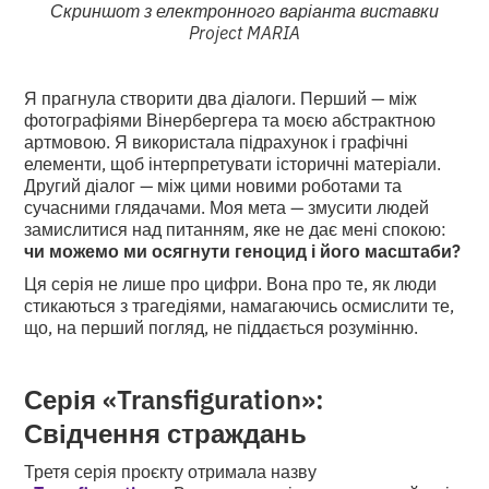
Скриншот з електронного варіанта виставки
Project MARIA
Я прагнула створити два діалоги. Перший — між
фотографіями Вінербергера та моєю абстрактною
артмовою. Я використала підрахунок і графічні
елементи, щоб інтерпретувати історичні матеріали.
Другий діалог — між цими новими роботами та
сучасними глядачами. Моя мета — змусити людей
замислитися над питанням, яке не дає мені спокою:
чи можемо ми осягнути геноцид і його масштаби?
Ця серія не лише про цифри. Вона про те, як люди
стикаються з трагедіями, намагаючись осмислити те,
що, на перший погляд, не піддається розумінню.
Серія «Transfiguration»:
Свідчення страждань
Третя серія проєкту отримала назву