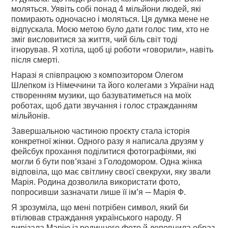
моляться. Уявіть собі понад 4 мільйони людей, які
помирають одночасно і моляться. Ця думка мене не
відпускала. Моєю метою було дати голос тим, хто не
зміг висловитися за життя, чий біль світ тоді
ігнорував. Я хотіла, щоб ці роботи «говорили», навіть
після смерті.
Наразі я співпрацюю з композитором Олегом
Шлепком із Німеччини та його колегами з України над
створенням музики, що базуватиметься на моїх
роботах, щоб дати звучання і голос стражданням
мільйонів.
Завершальною частиною проєкту стала історія
конкретної жінки. Одного разу я написала друзям у
фейсбук прохання поділитися фотографіями, які
могли б бути пов’язані з Голодомором. Одна жінка
відповіла, що має світлину своєї свекрухи, яку звали
Марія. Родина дозволила використати фото,
попросивши зазначати лише її ім’я — Марія Ф.
Я зрозуміла, що мені потрібен символ, який би
втілював страждання українського народу. Я
вирізала Марію із родинного фото й доповнила образ