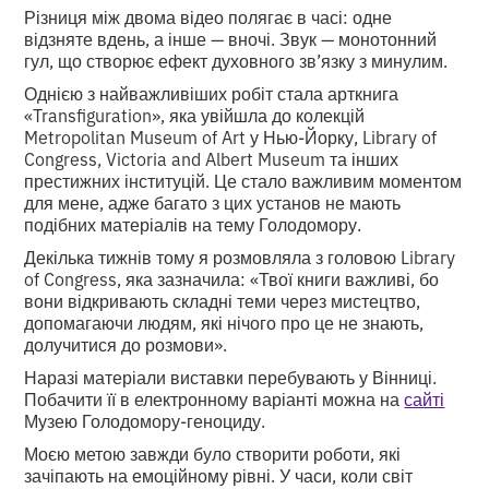
Різниця між двома відео полягає в часі: одне
відзняте вдень, а інше — вночі. Звук — монотонний
гул, що створює ефект духовного зв’язку з минулим.
Однією з найважливіших робіт стала арткнига
«Transfiguration», яка увійшла до колекцій
Metropolitan Museum of Art у Нью-Йорку, Library of
Congress, Victoria and Albert Museum та інших
престижних інституцій. Це стало важливим моментом
для мене, адже багато з цих установ не мають
подібних матеріалів на тему Голодомору.
Декілька тижнів тому я розмовляла з головою Library
of Congress, яка зазначила: «Твої книги важливі, бо
вони відкривають складні теми через мистецтво,
допомагаючи людям, які нічого про це не знають,
долучитися до розмови».
Наразі матеріали виставки перебувають у Вінниці.
Побачити її в електронному варіанті можна на
сайті
Музею Голодомору-геноциду.
Моєю метою завжди було створити роботи, які
зачіпають на емоційному рівні. У часи, коли світ