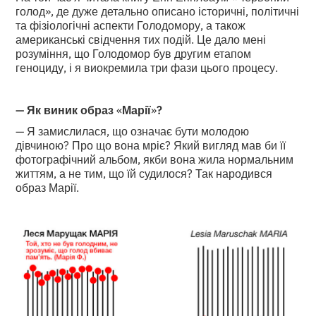
голод», де дуже детально описано історичні, політичні
та фізіологічні аспекти Голодомору, а також
американські свідчення тих подій. Це дало мені
розуміння, що Голодомор був другим етапом
геноциду, і я виокремила три фази цього процесу.
— Як виник образ
«
Марії
»
?
— Я замислилася, що означає бути молодою
дівчиною? Про що вона мріє? Який вигляд мав би її
фотографічний альбом, якби вона жила нормальним
життям, а не тим, що їй судилося? Так народився
образ Марії.