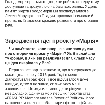
Голодомор через мистецтво, яке робить складну тему
доступною та зрозумілою на багатьох рівнях. У День
пам’яті жертв Голодоморів ми поспілкувалися з
Лесею Марущак про її задум, приховані символи й
про те, як їй вдалося красиво розповісти про страшні
речі.
«
»
Зародження ідеї проєкту
Марія
— Чи пам’ятаєте, коли вперше з’явилася думка
про створення проєкту
«
Марія
»
? Як Ви знайшли
ту форму, в якій він реалізувався? Скільки часу
ця ідея визрівала у Вас?
— Перш за все варто зазначити, що я звернулася до
мистецтва лише у 2016 році. Тоді в мене
діагностували рак крові, і все відбувалося дуже
швидко, адже я не знала, скільки часу мені
залишилося. Це змусило мене діяти рішуче та
невідкладно. Одним із моїх перших проєктів став
«ERASURE: Memory and the Power of Politics». Його
натхненням стала коробка старих фотографій, яка