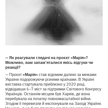
— Як реагували глядачі на проєкт «Марія»?
Можливо, вам запам’яталися якісь відгуки чи
реакції?
— Проєкт
«Марія»
став відомим далеко за межами
України подорожуючи різними країнами. В Україні
виставка стартувала приблизно у 2020 році,
відвідавши 6–7 міст за підтримки Світового Конгресу
Українців. Останнім місцем був Харків, де вона
перебувала на початку повномасштабної війни.
Згодом її перевезли й експонували на Заході України.
На жаль, я не була присутньою під час жодної з