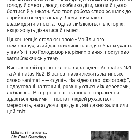
голоду й смерті, люди, особливо діти, могли б цього
боятися й уникати. Але твоя робота створює шлях до
сприйняття через красу. Люди починають
взаємодіяти з нею, а тоді заглиблюються в історію,
якщо хочуть дізнатися більше».
Ця концепція стала основою «Мобільного
меморіалу», який дає можливість людям брати участь
у пам’яті про Голодомор на різних рівнях, поступово
заглиблюючись у тему.
Виставковий проєкт включав два відео: Animatas №1
та Animatas №2. В основі назви лежить латинське
слово «animati» — «душі». На відео старі фотографії,
надруковані на тканині, розвішуються між деревами,
як білизна. Вітер розвіває тканину, і зображення
здаються живими — постаті людей рухаються,
мерехтять, нагадуючи про душі, які давно залишили
цей світ.