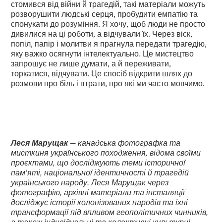
стомився від війни й трагедій, такі матеріали можуть
розворушити людські серця, пробудити емпатію та
спонукати до розуміння. Я хочу, щоб люди не просто
дивилися на ці роботи, а відчували їх. Через віск,
попіл, папір і молитви я прагнула передати трагедію,
яку важко осягнути інтелектуально. Це мистецтво
запрошує не лише думати, а й переживати,
торкатися, відчувати. Це спосіб відкрити шлях до
розмови про біль і втрати, про які ми часто мовчимо.
Леся Марущак
— канадська фотографка та
мисткиня українського походження, відома своїми
проєктами, що досліджують теми історичної
пам'яті, національної ідентичності й трагедій
українського народу. Леся Марущак через
фотографію, архівні матеріали та інсталяції
досліджує історії колонізованих народів та їхні
трансформації під впливом геополітичних чинників,
а також індивідуальні та колективні культурні