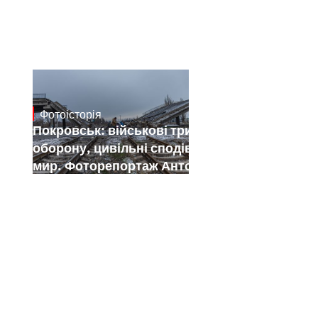
Фотоісторія
Jan 12, 2025
Покровськ: військові тримають
оборону, цивільні сподіваються на
мир. Фоторепортаж Антона Штуки