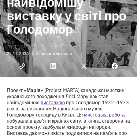
найвідомішу
виставку у світі про
Голодомор
•
2
23.11.2024
хвилини читання
Проєкт
«Марія»
(Project MARIA) канадської мисткині
українського походження Лесі Марущак став
найвідомішою
виставкою
про Голодомор 1932–1933
років, за визнанням Національного музею
Голодомору-геноциду в Києві. Ця
мистецька робота
побувала в дев’яти країнах світу, а книга, створена на
основі проєкту, здобула міжнародні нагороди.
Виставка дає можливість подивитися на пам’ять про