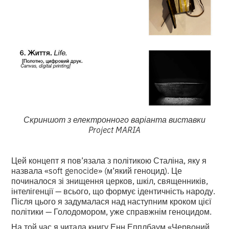
Скриншот з електронного варіанта виставки
Project MARIA
Цей концепт я пов’язала з політикою Сталіна, яку я
назвала «soft genocide» (м’який геноцид). Це
починалося зі знищення церков, шкіл, священників,
інтелігенції — всього, що формує ідентичність народу.
Після цього я задумалася над наступним кроком цієї
політики — Голодомором, уже справжнім геноцидом.
На той час я читала книгу Енн Епплбаум «Червоний