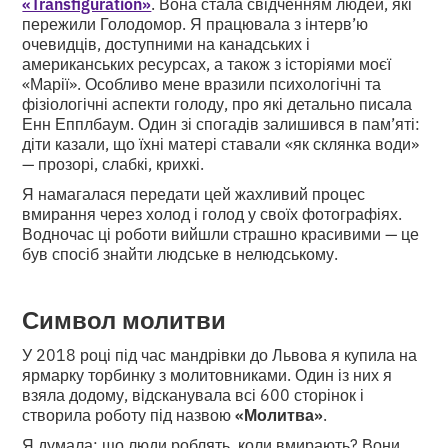
«Transfiguration»
. Вона стала свідченням людей, які
пережили Голодомор. Я працювала з інтерв’ю
очевидців, доступними на канадських і
американських ресурсах, а також з історіями моєї
«Марії». Особливо мене вразили психологічні та
фізіологічні аспекти голоду, про які детально писала
Енн Епплбаум. Один зі спогадів залишився в пам’яті:
діти казали, що їхні матері ставали «як склянка води»
— прозорі, слабкі, крихкі.
Я намагалася передати цей жахливий процес
вмирання через холод і голод у своїх фотографіях.
Водночас ці роботи вийшли страшно красивими — це
був спосіб знайти людське в нелюдському.
Символ молитви
У 2018 році під час мандрівки до Львова я купила на
ярмарку торбинку з молитовниками. Один із них я
взяла додому, відсканувала всі 600 сторінок і
створила роботу під назвою
«Молитва»
.
Я думала: що люди роблять, коли вмирають? Вони