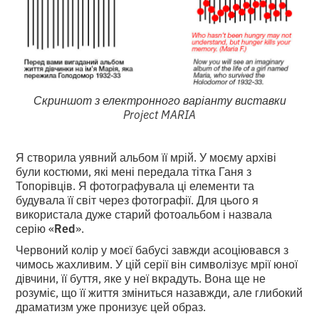
Скриншот з електронного варіанту виставки
Project MARIA
Я створила уявний альбом її мрій. У моєму архіві
були костюми, які мені передала тітка Ганя з
Топорівців. Я фотографувала ці елементи та
будувала її світ через фотографії. Для цього я
використала дуже старий фотоальбом і назвала
серію «
Red
».
Червоний колір у моєї бабусі завжди асоціювався з
чимось жахливим. У цій серії він символізує мрії юної
дівчини, її буття, яке у неї вкрадуть. Вона ще не
розуміє, що її життя зміниться назавжди, але глибокий
драматизм уже пронизує цей образ.