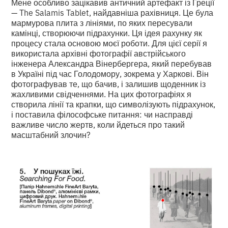
Мене особливо зацікавив античний артефакт із Греції
— The Salamis Tablet, найдавніша рахівниця. Це була
мармурова плита з лініями, по яких пересували
камінці, створюючи підрахунки. Ця ідея рахунку як
процесу стала основою моєї роботи. Для цієї серії я
використала архівні фотографії австрійського
інженера Александра Вінербергера, який перебував
в Україні під час Голодомору, зокрема у Харкові. Він
фотографував те, що бачив, і залишив щоденник із
жахливими свідченнями. На цих фотографіях я
створила лінії та крапки, що символізують підрахунок,
і поставила філософське питання: чи насправді
важливе число жертв, коли йдеться про такий
масштабний злочин?