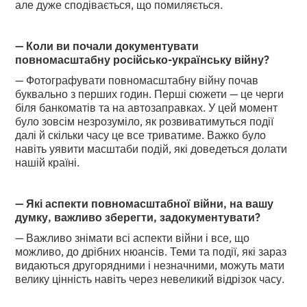
але дуже сподівається, що помиляється.
— Коли ви почали документувати
повномасштабну російсько-українську війну?
— Фотографувати повномасштабну війну почав
буквально з перших годин. Перші сюжети — це черги
біля банкоматів та на автозаправках. У цей момент
було зовсім незрозуміло, як розвиватимуться події
далі й скільки часу це все триватиме. Важко було
навіть уявити масштаби подій, які доведеться долати
нашій країні.
— Які аспекти повномасштабної війни, на вашу
думку, важливо зберегти, задокументувати?
— Важливо знімати всі аспекти війни і все, що
можливо, до дрібних нюансів. Теми та події, які зараз
видаються другорядними і незначними, можуть мати
велику цінність навіть через невеликий відрізок часу.