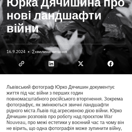
Юрка Дячишина про
нові ландшафти
війни
•
2
16.9.2024
хвилини читання
Львівський фотограф Юрко Дячишин документує
життя під час війни з перших годин
повномасштабного російського вторгнення. Зокрема
фотографує, як змінюються звичні ландшафти
рідного міста Львів під агресивною дією війни. Юрко
Дячишин розповів про роботу над проєктом War
Nouveau, про межі естетики у воєнний час та чому він
не вірить, що одна фотографія може зупинити війну,