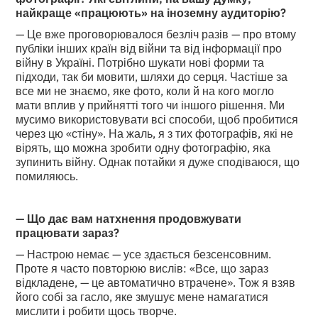
найкраще «працюють» на іноземну аудиторію?
— Це вже проговорювалося безліч разів — про втому
публіки інших країн від війни та від інформації про
війну в Україні. Потрібно шукати нові форми та
підходи, так би мовити, шляхи до серця. Частіше за
все ми не знаємо, яке фото, коли й на кого могло
мати вплив у прийнятті того чи іншого рішення. Ми
мусимо використовувати всі способи, щоб пробитися
через цю «стіну». На жаль, я з тих фотографів, які не
вірять, що можна зробити одну фотографію, яка
зупинить війну. Однак потайки я дуже сподіваюся, що
помиляюсь.
— Що дає вам натхнення продовжувати
працювати зараз?
— Настрою немає — усе здається безсенсовним.
Проте я часто повторюю вислів: «Все, що зараз
відкладене, — це автоматично втрачене». Тож я взяв
його собі за гасло, яке змушує мене намагатися
мислити і робити щось творче.