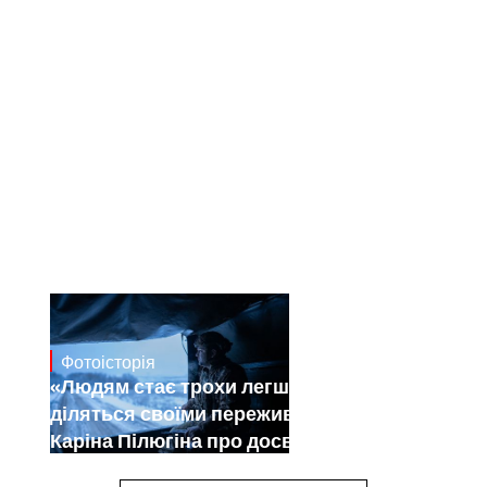
Фотоісторія
Dec 30, 2024
«Людям стає трохи легше, коли вони
діляться своїми переживаннями».
Каріна Пілюгіна про досвід
документування війни