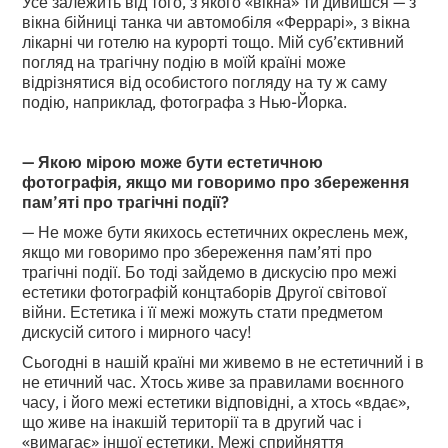
Усе залежить від того, з якого «вікна» ти дивишся — з
вікна бійниці танка чи автомобіля «Феррарі», з вікна
лікарні чи готелю на курорті тощо. Мій суб’єктивний
погляд на трагічну подію в моїй країні може
відрізнятися від особистого погляду на ту ж саму
подію, наприклад, фотографа з Нью-Йорка.
— Якою мірою може бути естетичною
фотографія, якщо ми говоримо про збереження
пам’яті про трагічні події?
— Не може бути якихось естетичних окреслень меж,
якщо ми говоримо про збереження пам’яті про
трагічні події. Бо тоді зайдемо в дискусію про межі
естетики фотографій концтаборів Другої світової
війни. Естетика і її межі можуть стати предметом
дискусій ситого і мирного часу!
Сьогодні в нашій країні ми живемо в не естетичний і в
не етичний час. Хтось живе за правилами воєнного
часу, і його межі естетики відповідні, а хтось «вдає»,
що живе на інакшій території та в другий час і
«вимагає» іншої естетики. Межі сприйняття