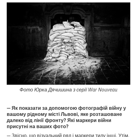
Фото Юрка Дячишина з серії War Nouveau
— Як показати за допомогою фотографій війну у
вашому рідному місті Львові, яке розташоване
далеко від лінії фронту? Які маркери війни
присутні на ваших фото?
— Звісно, що візуальний ряд і маркери тилу інші. Утім,