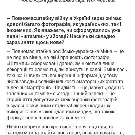
— Повномасштабну війну в Україні зараз знімає
доволі багато фотографів, як українських, так і
іноземних. Як вважаєте, чи сформувались уже
певні «штампи» у зйомці? Наскільки складно
зараз зняти щось нове?
— Повномасштабна російсько-українська війна — це
не перша війна, на якій працюють фотографи.
«Штампи» сформовані давно, змінюються лише
декорації та елементи, які присутні в кадрі. Змінилась
техніка і швидкість поширення інформації, у тому
числі завдяки великій кількості аматорських фото та
відео зі смартфонів. Швидкість — це, мабуть, один із
головних «штампів» сьогодні. Інший аспект — це
сприйняття допустимих меж обробки фотографій:
візуально звичними стали заблюрені кадри і їх
використання «законодавцями моди», що також
формує певні шаблони та їхні межі.
Якщо говорити про креативні творчі підходи, то
завжди можна знайти щось нове, незважаючи на те,