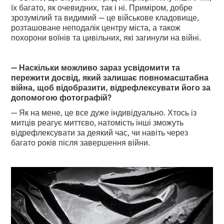
їх багато, як очевидних, так і ні. Приміром, добре
зрозумілий та видимий — це військове кладовище,
розташоване неподалік центру міста, а також
похорони воїнів та цивільних, які загинули на війні.
— Наскільки можливо зараз усвідомити та
пережити досвід, який залишає повномасштабна
війна, щоб відобразити, відрефлексувати його за
допомогою фотографій?
— Як на мене, це все дуже індивідуально. Хтось із
митців реагує миттєво, натомість інші зможуть
відрефлексувати за деякий час, чи навіть через
багато років після завершення війни.