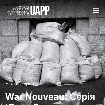
Фотоісторії
War Nouveau: Серія