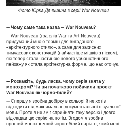
Фото Юрка Дячишина з серії War Nouveau
— Чому саме така назва — War Nouveau?
— War Nouveau (гра слів War та Art Nouveau) —
придуманий мною термін для вигаданого
«архітектурного стилю», а саме для захисних
тимчасових конструкцій (найчастіше мішків з піском),
які тепер стали частиною нового урбаністичного
пейзажу як стала архітектурна форма, що нас оточує.
— Розкажіть, будь ласка, чому серія знята у
монохромі? Чи ви початково побачили проєкт
War Nouveau як чорно-білий?
— Спершу я зробив добірку в кольорі й не хотів
відходити від максимально документальної візуальної
мови. Проте я не зміг сприйняти таку версію і довго
відкладав цю серію на потім. Згодом я зробив
простий монохромний чорно-білий варіант, який мені