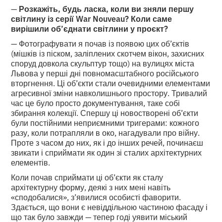
—
Розкажіть, будь ласка, коли ви зняли першу
світлину із серії War Nouveau? Коли саме
вирішили об’єднати світлини у проєкт?
— Фотографувати я почав із появою цих об’єктів
(мішків із піском, заліплених скотчем вікон, захисних
споруд довкола скульптур тощо) на вулицях міста
Львова у перші дні повномасштабного російського
вторгнення. Ці об’єкти стали очевидними елементами
агресивної зміни навколишнього простору. Тривалий
час це було просто документування, таке собі
збирання колекції. Спершу ці новостворені об’єкти
були постійними неприємними тригерами: кожного
разу, коли потрапляли в око, нагадували про війну.
Проте з часом до них, як і до інших речей, починаєш
звикати і сприймати як один зі сталих архітектурних
елементів.
Коли почав сприймати ці об’єкти як сталу
архітектурну форму, деякі з них мені навіть
«сподобалися», з’явилися особисті фаворити.
Здається, що вони є невіддільною частиною фасаду і
що так було завжди — тепер годі уявити міський