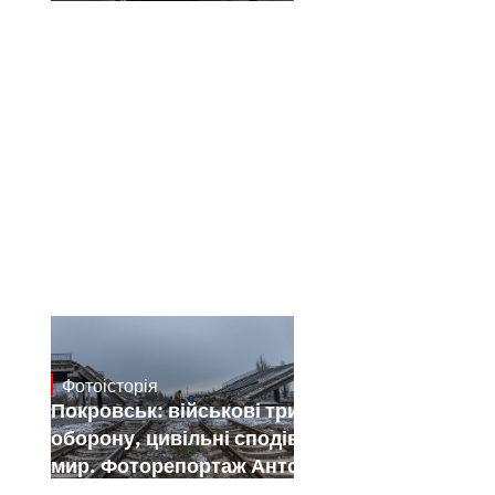
Фотоісторія
Jan 12, 2025
Покровськ: військові тримають
оборону, цивільні сподіваються на
мир. Фоторепортаж Антона Штуки