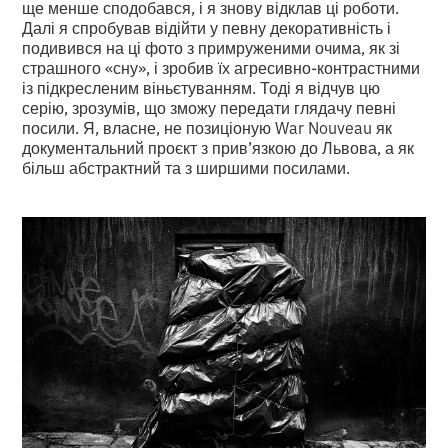
ще менше сподобався, і я знову відклав ці роботи.
Далі я спробував відійти у певну декоративність і
подивився на ці фото з примруженими очима, як зі
страшного «сну», і зробив їх агресивно-контрастними
із підкресленим віньєтуванням. Тоді я відчув цю
серію, зрозумів, що зможу передати глядачу певні
посили. Я, власне, не позиціоную War Nouveau як
документальний проєкт з прив’язкою до Львова, а як
більш абстрактний та з ширшими посилами.