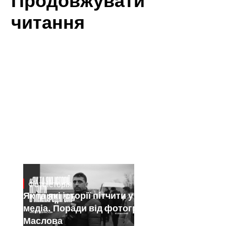
читання
Фотоісторія
Jan 15, 2025
Як та які історії пітчити у міжнародні
медіа. Поради від фотографа Саші
Маслова