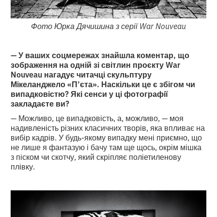
Фото Юрка Дячишина з серії War Nouveau
— У ваших соцмережах знайшла коментар, що
зображення на одній зі світлин проєкту War
Nouveau нагадує читачці скульптуру
Мікеланджело «П’єта». Наскільки це є збігом чи
випадковістю? Які сенси у ці фотографії
закладаєте ви?
— Можливо, це випадковість, а, можливо, — моя
надивленість різних класичних творів, яка впливає на
вибір кадрів. У будь-якому випадку мені приємно, що
не лише я фантазую і бачу там ще щось, окрім мішка
з піском чи скотчу, який скріпляє поліетиленову
плівку.