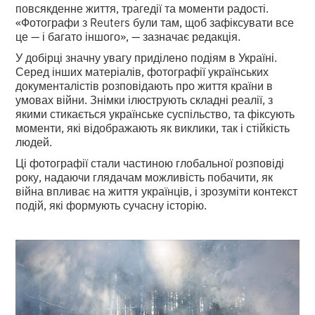
повсякденне життя, трагедії та моменти радості.
«Фотографи з Reuters були там, щоб зафіксувати все
це — і багато іншого», — зазначає редакція.
У добірці значну увагу приділено подіям в Україні.
Серед інших матеріалів, фотографії українських
документалістів розповідають про життя країни в
умовах війни. Знімки ілюструють складні реалії, з
якими стикається українське суспільство, та фіксують
моменти, які відображають як виклики, так і стійкість
людей.
Ці фотографії стали частиною глобальної розповіді
року, надаючи глядачам можливість побачити, як
війна впливає на життя українців, і зрозуміти контекст
подій, які формують сучасну історію.