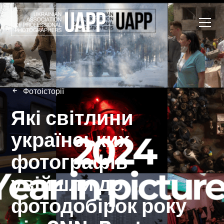
Фотоісторії
Які світлини
українських
фотографів
увійшли до
фотодобірок року