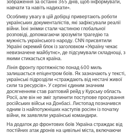
зображення за останні 365 днів, щоб інформувати,
навчати та навіть надихати».
Особливу увагу в цій добірці привертають роботи
українських документалістів, які зафіксували реалії
війни. Їхні знімки стали частиною глобальної
розповіді, допомагаючи зрозуміти трагедію та
мужність українського народу. CNN присвятили
Україні окремий блок із заголовком «Україну чекає
невизначене майбутнє», де підсумували складнощі, з
якими стикається країна.
Лінія фронту протяжністю понад 600 миль
залишається епіцентром боїв. Як зазначають у тексті,
українські підрозділи «страждають від нестачі живої
сили та ресурсів». У серпні єдиним значним
досягненням став раптовий рейд у Курську область
Росії, але він не зміг зупинити поступове просування
російських військ на Донбасі. Листопад позначився
одним із найпотужніших наступів росіян із початку
війни, як заявляли українські командири.
На додаток до фронтових боїв Україна страждає від
постійних атак дронів на цивільні міста, включаючи