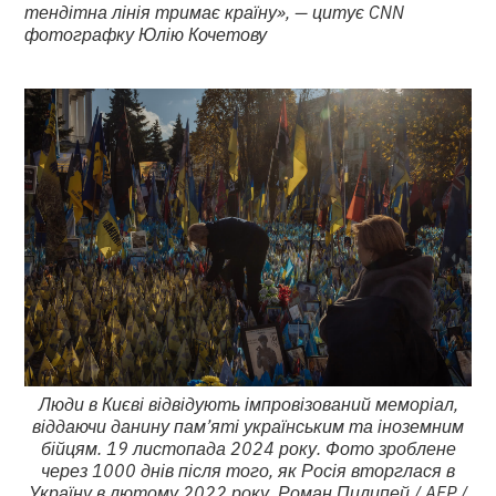
тендітна лінія тримає країну», — цитує CNN
фотографку Юлію Кочетову
Люди в Києві відвідують імпровізований меморіал,
віддаючи данину пам’яті українським та іноземним
бійцям. 19 листопада 2024 року. Фото зроблене
через 1000 днів після того, як Росія вторглася в
Україну в лютому 2022 року. Роман Пилипей / AFP /