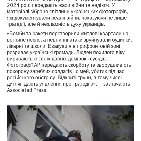
2024 році передають жахи війни та надію»). У
матеріалі зібрано світлини українських фотографів,
які документували реалії війни, показуючи не лише
трагедії, але й незламність духу українців.
«Бомби та ракети перетворили житлові квартали на
вогняне пекло, а невпинні атаки зруйнували будинки,
лікарні та школи. Евакуація в прифронтовій зоні
розриває українські громади. Людей похилого віку
виривають із своїх давніх домівок і сусідів.
Фотографії AP передають скорботу та зворушливість
похорону загиблих солдатів і сімей, убитих під час
російського обстрілу. Відкриті труни, в тому числі
дитячі, дають уявлення про трагедію», — зазначають
Associated Press.