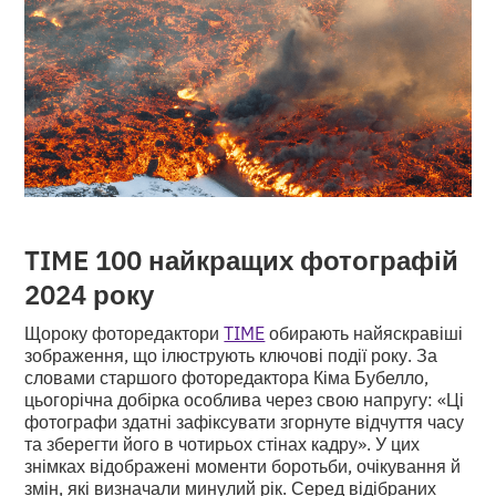
TIME 100 найкращих фотографій
2024 року
Щороку фоторедактори
TIME
обирають найяскравіші
зображення, що ілюструють ключові події року. За
словами старшого фоторедактора Кіма Бубелло,
цьогорічна добірка особлива через свою напругу: «Ці
фотографи здатні зафіксувати згорнуте відчуття часу
та зберегти його в чотирьох стінах кадру». У цих
знімках відображені моменти боротьби, очікування й
змін, які визначали минулий рік. Серед відібраних