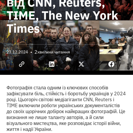
від CNN, Reuters,
TIME, The New York
Times
•
2
23.12.2024
хвилини читання
Фотографія стала одним із ключових способів
зафіксувати біль, стійкість і боротьбу українців у 2024
році. Цьогоріч світові медіагіганти CNN, Reuters і
TIME включили роботи українських документалістів
до своїх щорічних добірок найкращих фотографій. Це
визнання не лише таланту авторів, а й сили
візуального мистецтва, яке розповідає історії війни,
життя і надії України.