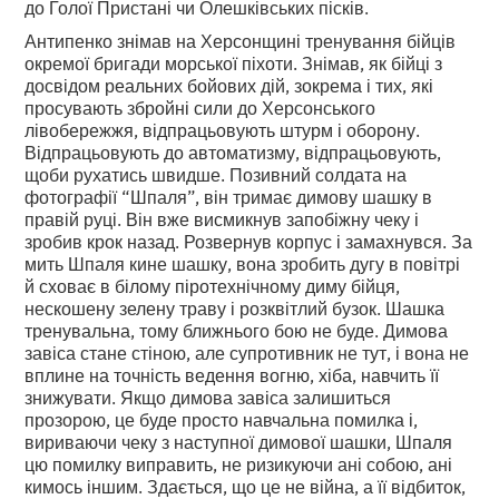
до Голої Пристані чи Олешківських пісків.
Антипенко знімав на Херсонщині тренування бійців
окремої бригади морської піхоти. Знімав, як бійці з
досвідом реальних бойових дій, зокрема і тих, які
просувають збройні сили до Херсонського
лівобережжя, відпрацьовують штурм і оборону.
Відпрацьовують до автоматизму, відпрацьовують,
щоби рухатись швидше. Позивний солдата на
фотографії “Шпаля”, він тримає димову шашку в
правій руці. Він вже висмикнув запобіжну чеку і
зробив крок назад. Розвернув корпус і замахнувся. За
мить Шпаля кине шашку, вона зробить дугу в повітрі
й сховає в білому піротехнічному диму бійця,
нескошену зелену траву і розквітлий бузок. Шашка
тренувальна, тому ближнього бою не буде. Димова
завіса стане стіною, але супротивник не тут, і вона не
вплине на точність ведення вогню, хіба, навчить її
знижувати. Якщо димова завіса залишиться
прозорою, це буде просто навчальна помилка і,
вириваючи чеку з наступної димової шашки, Шпаля
цю помилку виправить, не ризикуючи ані собою, ані
кимось іншим. Здається, що це не війна, а її відбиток,