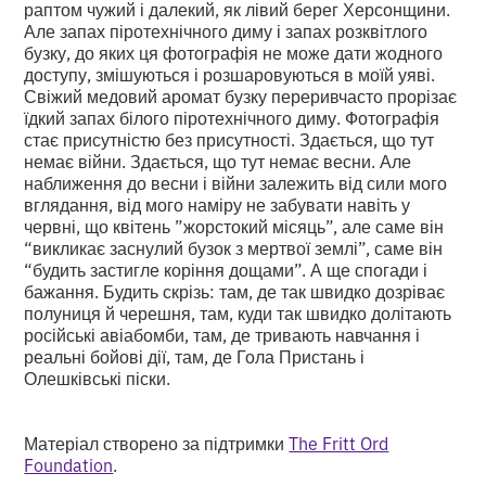
раптом чужий і далекий, як лівий берег Херсонщини.
Але запах піротехнічного диму і запах розквітлого
бузку, до яких ця фотографія не може дати жодного
доступу, змішуються і розшаровуються в моїй уяві.
Свіжий медовий аромат бузку переривчасто прорізає
їдкий запах білого піротехнічного диму. Фотографія
стає присутністю без присутності. Здається, що тут
немає війни. Здається, що тут немає весни. Але
наближення до весни і війни залежить від сили мого
вглядання, від мого наміру не забувати навіть у
червні, що квітень ”жорстокий місяць”, але саме він
“викликає заснулий бузок з мертвої землі”, саме він
“будить застигле коріння дощами”. А ще спогади і
бажання. Будить скрізь: там, де так швидко дозріває
полуниця й черешня, там, куди так швидко долітають
російські авіабомби, там, де тривають навчання і
реальні бойові дії, там, де Гола Пристань і
Олешківські піски.
Матеріал створено за підтримки
The Fritt Ord
Foundation
.