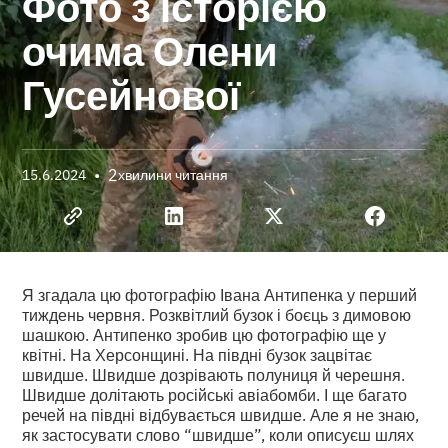
Фото з історією
очима Олени
Гусейнової
•
2
15.6.2024
хвилини читання
Я згадала цю фотографію Івана Антипенка у перший
тиждень червня. Розквітлий бузок і боєць з димовою
шашкою. Антипенко зробив цю фотографію ще у
квітні. На Херсонщині. На півдні бузок зацвітає
швидше. Швидше дозрівають полуниця й черешня.
Швидше долітають російські авіабомби. І ще багато
речей на півдні відбувається швидше. Але я не знаю,
як застосувати слово “швидше”, коли описуєш шлях