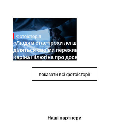
Фотоісторія
Dec 30, 2024
«Людям стає трохи легше, коли вони
діляться своїми переживаннями».
Каріна Пілюгіна про досвід
документування війни
показати всі фотоісторії
Наші партнери