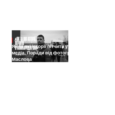
Фотоісторія
Jan 15, 2025
Як та які історії пітчити у міжнародні
медіа. Поради від фотографа Саші
Маслова