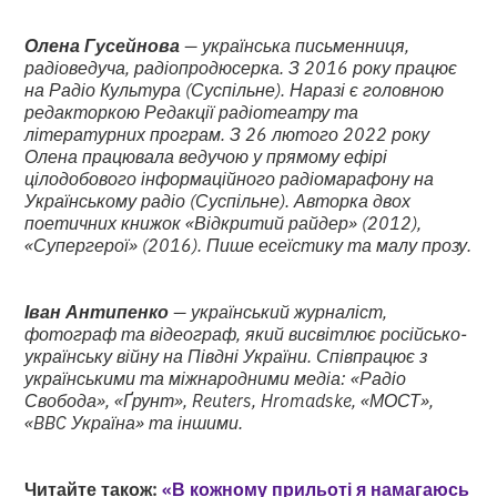
Олена Гусейнова
— українська письменниця,
радіоведуча, радіопродюсерка. З 2016 року працює
на Радіо Культура (Суспільне). Наразі є головною
редакторкою Редакції радіотеатру та
літературних програм. З 26 лютого 2022 року
Олена працювала ведучою у прямому ефірі
цілодобового інформаційного радіомарафону на
Українському радіо (Суспільне). Авторка двох
поетичних книжок «Відкритий райдер» (2012),
«Супергерої» (2016). Пише есеїстику та малу прозу.
Іван Антипенко
— український журналіст,
фотограф та відеограф, який висвітлює російсько-
українську війну на Півдні України. Співпрацює з
українськими та міжнародними медіа: «Радіо
Свобода», «Ґрунт», Reuters, Hromadske, «МОСТ»,
«BBC Україна» та іншими.
Читайте також:
«В кожному прильоті я намагаюсь