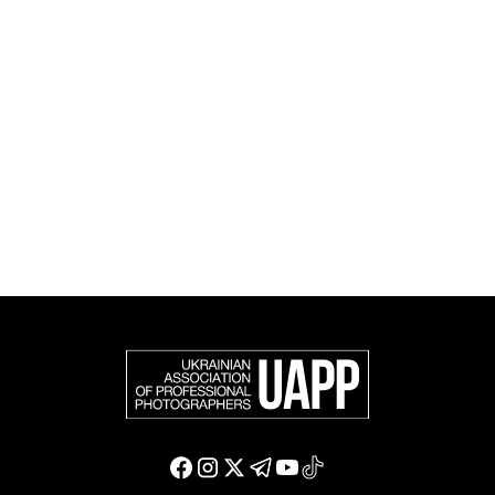
UAPP репрезентує українську професійну
фотографію в міжнародному фотографічному
співтоваристві та є офіційним членом Федерації
європейських фотографів (FEP) — міжнародної
організації, яка представляє більше 50 000
професійних фотографів в Європі та інших країнах
світу.
Доєднатися і підтримати нас