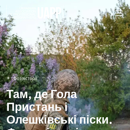
Фотоісторії
Там, де Гола
Пристань і
Олешківські піски.