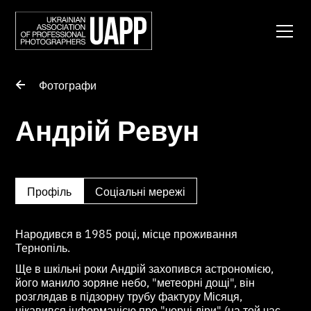
Фотографи
Андрій Ревун
Профіль
Соціальні мережі
Народився в 1985 році, місце проживання
Тернопіль.
Ще в шкільні роки Андрій захопився астрономією,
його манило зоряне небо, "метеорні дощі", він
розглядав в підзорну трубу фактуру Місяця,
цікавився інформацією про "чорні діри" (на той час,