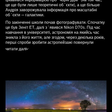
це ще були лише теоретичні обʼєкти), а ще більше
Андрія заворожувала інформація про масштабні
обʼєкти — галактики.
По закінченні школи почав фотографувати. Спочатку
це був Зеніт ЕТ, далі зʼявився Nikon D70s. Під час
навчання в університеті, астрономія на якийсь час
зникла з його життя, але згодом, через декілька років,
перші спроби зробити астропейзажі повернули
цікавість до астрономії.
читати далі
>
Андрій був учасником Помаранчевої революції та
"Революції гідності" в 2014 році.
У ролі спікера, від компанії Nikon Ukraine, проводив
лекції по астрофотографії. До пандемії COVID-19 та
введення карантину, був власником фотостудії.
Своїми роботами, та діяльністю, намагається
популяризувати цей досить непростий, але дуже
цікавий жанр фотографії. Окрім того, є
популяризатором Астрономії як хоббі та науки,
оскільки майбутнє Людства неможливе без розвитку
космічних технологій та виходу людського виду за