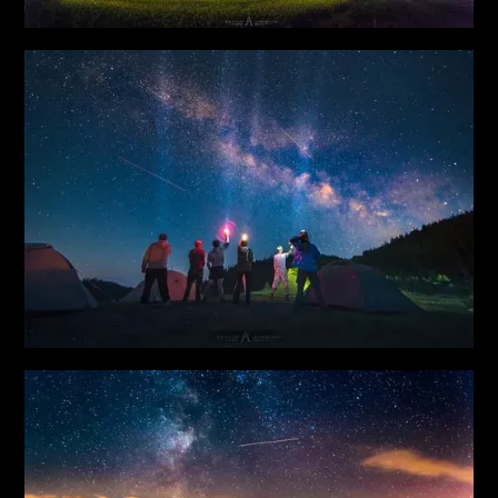
межі планети Земля.
З початком повномасштабного вторгнення російських
військ в Україну вступив до лав ЗСУ (навесні 2022
року), де й знаходиться на даний момент.