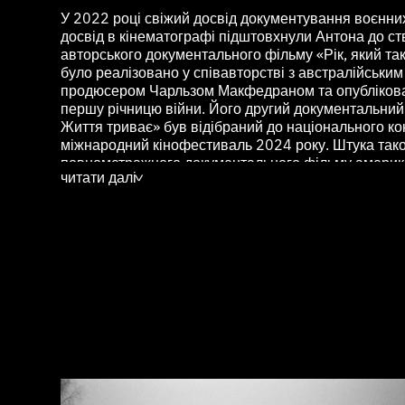
У 2022 році свіжий досвід документування воєнних
досвід в кінематографі підштовхнули Антона до с
авторського документального фільму «Рік, який так 
було реалізовано у співавторстві з австралійським
продюсером Чарльзом Макфедраном та опублікова
першу річницю війни. Його другий документальни
Життя триває» був відібраний до національного к
міжнародний кінофестиваль 2024 року. Штука так
повнометражного документального фільму америк
читати далі
Аманди Бейлі, про закатованого російськими зага
>
Ізюмського району Харківської області. Наразі у с
авторський повнометражний документальний філь
діючу електростанцію на Донбасі під робочою наз
Прометей Донбасу». Штука також працює як позашт
фотожурналіст для Associated Press, публікуючи істо
світової аудиторії. Також автор співпрацює з інш
ролі фотожурналіста (AFP, REUTERS, Paris Match, Ra
Більшість авторських фотопроєктів Антона зафіксо
Антон закінчив Ukrainian Film School за спеціальні
членом Національної спілки кінематографістів Укра
повномасштабного вторгнення він був режисером