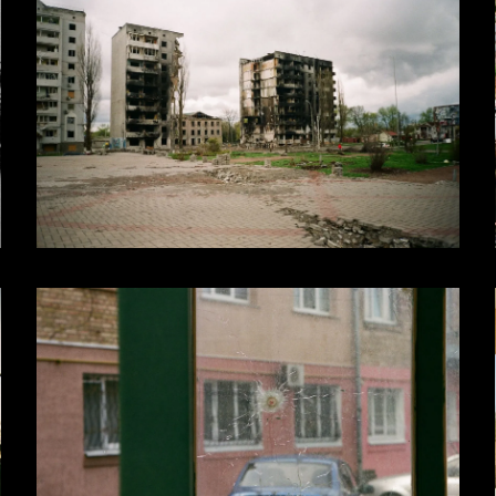
чні кліпи (Alyona
еклами (SPRITE, PEPSI,