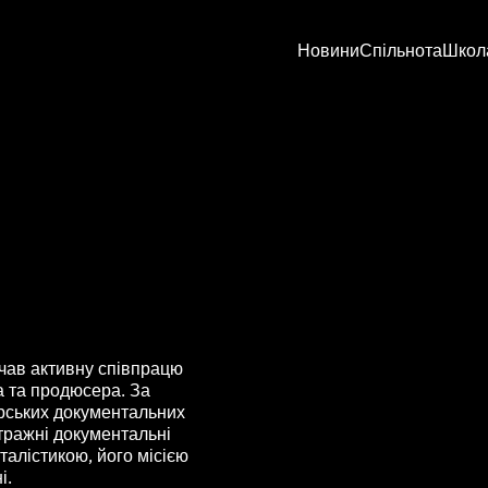
Новини
Спільнота
Школ
чав активну співпрацю
а та продюсера. За
орських документальних
етражні документальні
талістикою, його місією
і.