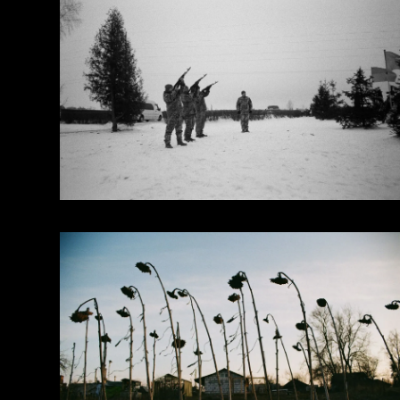
короткометражних проєктів, в таких жанрах як: музи
Alyona, KALUSH, KAZKA, DOROFEEVA), комерційні р
DTEK) і соціальні реклами (UNICEF).