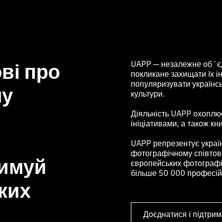
ві про
UAPP — незалежне обʼєд
покликане захищати їх ін
популяризувати українс
му
культури.
Діяльність UAPP охоплює 
ініціативами, а також кн
UAPP репрезентує украї
фотографічному співтова
римуй
європейських фотографів
більше 50 000 професійн
ких
Доєднатися і підтрим