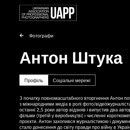
Фотографи
Антон Штука
Профіль
Соціальні мережі
З початку повномасштабного вторгнення Антон по
з міжнародними медіа в ролі фото/відеожурналіст
останні 2,5 роки автор відзняв і випустив два авт
фільми (третій у виробництві) і численні коротком
проєкти. Антон захопився журналістикою і докумен
стало донесення до світу правди про війну в Україн