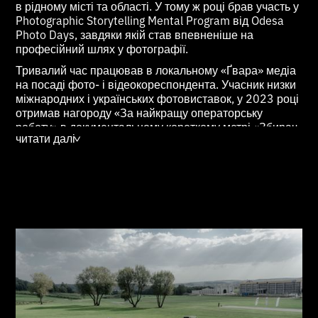
в рідному місті та області. У тому ж році брав участь у
Photographic Storytelling Mental Program від Odesa
Photo Days, завдяки якій став впевненіше на
професійний шлях у фотографії.
Тривалий час працював в локальному «Ґвара» медіа
на посаді фото- і відеокореспондента. Учасник низки
міжнародних і українських фотовиставок, у 2023 році
отримав нагороду «За найкращу операторську
роботу» в документальному короткому метрі «Збирач
читати далі
Конвалій» від Media Development Foundation.
>
Наразі займається створенням відеоконтенту у штаті
медіа «Люк», також співпрацює з Agency France Press,
Getty Images, благодійними організаціями тощо.