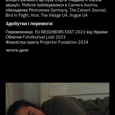
авіації». Роботи публікувалися в Camera Austria,
обкладинка Photonews Germany, The Calvert Journal,
Bird in Flight, Vice, The Village UA, Vogue UA
Здобутки і перемоги:
Переможниця EU NEIGHBORS EAST 2023 від України
Обличчя Fotofestival Lodz 2023
Фіналістка гранту Projector Fundation 2024
Короткий список Belfast Photo Festival 2023
читати далі
>
Фіналістка гранту проекту Street Child UK 2023
Членкиня Futures photography 2023
Фіналістка Hamburg Portfolio Review 2022
Учасник групової виставки “Diary” in Cagliary, Italy
2023
Учасниця виставки Hamburg Portfolio Review in
Altonaer Museum, Hamburg 2022
Переможниця семінару Nikon Noor для
фотожурналістів 2022 у Дюссельдорфі, Німеччина
Групова виставка ZORY:UA, куратор Gorsad, IIIIII
Artist Space, Vienn, Austria 2023
Учасник групової виставки «Спроба з'єднання» Мала
галерея Мистецького Арсеналу, Київ, 2021