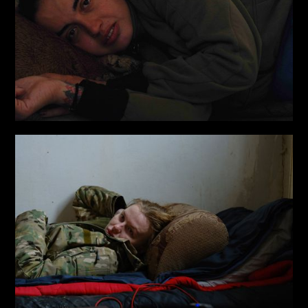
Учасник групової виставки “In the Name of Freedom
2.0” A/E Gallery, Потсдам 2022