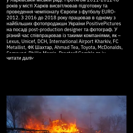
років у місті Харків висвітлював підготовку та
проведення чемпіонату Європи з футболу EURO-
2012. З 2016 до 2018 року працював в одному з
найбільших фотопродаĸшн України PositivePictures
на посаді post-production designer та фотограф. У
різний час співпрацював із такими компаніями, як –
Lexus, Unicef, DCH, International Airport Kharkiv, FC
Metallist, ФК Шахтар, Ahmad Tea, Toyota, McDonalds,
Samsung, Phillip Morris, Procter&Gamble та ін.
читати далі
>
Провів декілька персональних фотовиставок:
«Impressions of Franconia» (2012), «Кожен із нас —
воїн» (2022, Київ/Контрактова площа. Колаборація з
Українським інститутом національної пам’яті). Брав
участь у колективних виставках «OstAnders Music
Edition» (2012, Germany), «KyivPhotoWeek» (2017,
Ukraine), «Обличчя війни» (2022, Ukraine),
«Довжиною в війну» (2023, Ukraine-World).
Як співавтор брав участь у виданні фотоальбомів
«Euro Holidays in Kharkov» (Kharkov, 2013) та
«Kharkov sources» (Kharkov, 2013). Обидва за
ініціативою та підтримкою Харківської міської ради та