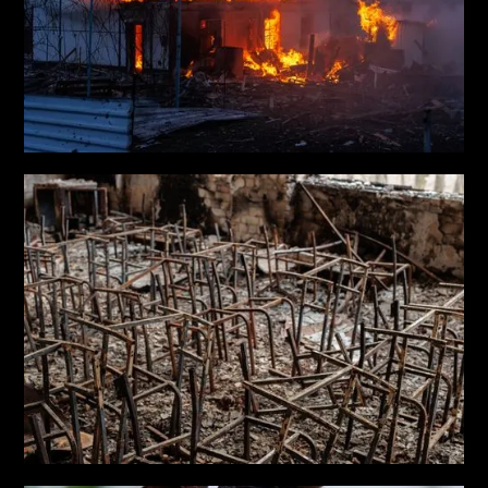
Харківської обласної ради. Спільна робота Michael
Wharley (London) та Олега Пальчика взяла золото в
номінації «Портрет» на конкурсі «British Institute of
Professional Photography National Awards 2018».
Нагороджений відзнакою Міністерства Оборони
України медаллю «Хрест доблесті», відзнакою
командувача ОСУВ «Таврія» медаллю «За службу
державі», нагрудним знаком «Щит Сил
Територіальної Оборони ЗСУ» та грамотою
Міністерства Оборони України «За краще висвітлення
військової тематики у творах літератури та
мистецтва».