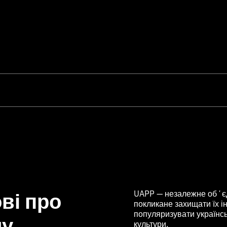
ві про
UAPP — незалежне обʼєд
покликане захищати їх ін
популяризувати українс
му
культури.