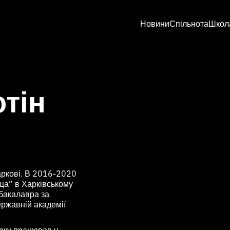
Новини
Спільнота
Школ
отін
аркові. В 2016-2020
ща” в Харківському
 бакалавра за
ержавній академії
оку працював у