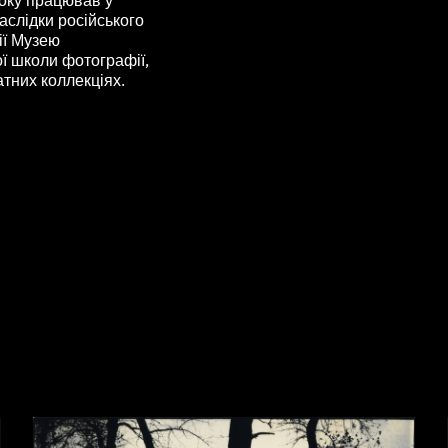
аслідки російського
ії Музею
ї школи фотографії,
тних коллекціях.