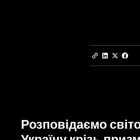
Розповідаємо світо
Україну крізь приз