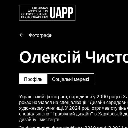
Фотографи
Олексій Чист
Профіль
Соціальні мережі
Український фотограф, народився у 2000 році в Х
роках навчався на спеціалізації “Дизайн середови
художньому училищі. У 2024 році отримав ступінь
спеціальністю “Графічний дизайн” в Харківській д
дизайну і мистецтв.
Зацікавивився фотографією у 2019 році. З 2021 р