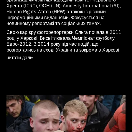
Хреста (ICRC), ООН (UN), Amnesty International (AI),
Human Rights Watch (HRW) а також із різними
інформаційними виданнями. Фокусується на
новинному репортажі та соціальних темах.
Свою кар’єру фоторепортерки Ольга почала в 2011
році у Харкові. Висвітлювала Чемпіонат футболу
Евро-2012. З 2014 року під час подій, що
розгортались на сході України та зокрема в Харкові,
почала співпрацювати з провідними світовими
читати далі
>
агенціями новин такими як Reuters, Associated Press
(AP), European Photo Agency (EPA).
З 2014 року впродовж 5 років працювала
парламентським кореспондентом в Верховній Раді
України. Також є офіційним фотографом боксерської
промоутерської компанії братів Кличко K2
Promotions.
Роботи Ольги Іващенко публікували TIME, The New
York Times, The Telegraph, Financial Times, Los
Angeles Times, The Wall Street Journal, Die Ziet, Der
Standard, The Globe and Mail, Liberation, Le Parisien,