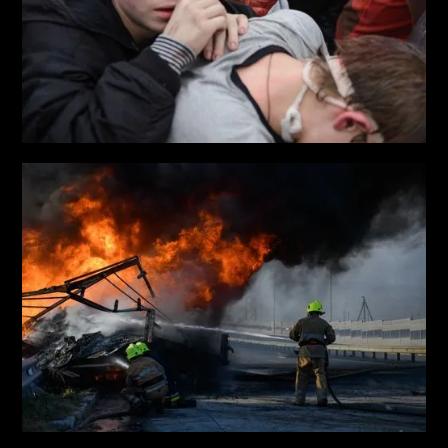
The Atlantic, Chicago Tribune, The Guardian та інші
видання.
Від початку повномасштабного вторгнення Ольга
працювала в багатьох містах та селах України, в тому
числі на кордоні з Росією та Білорусією. Фіксувала
наслідки окупації Харківської області та міста Херсон,
наслідки підриву росіянами Каховської ГЕС.
Працювала над документуванням воєнних злочинів
Росії для звіту Amnesty International про
бомбардування Драм Театру в місті Маріуполь. Ольга
до сьогодні висвітлює наслідки російського
вторгнення і його вплив на цивільне населення
України.