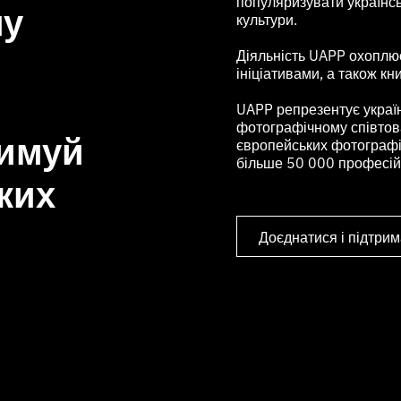
популяризувати українс
му
культури.
Діяльність UAPP охоплює 
ініціативами, а також кн
UAPP репрезентує украї
фотографічному співтова
римуй
європейських фотографів
більше 50 000 професійн
ких
Доєднатися і підтрим