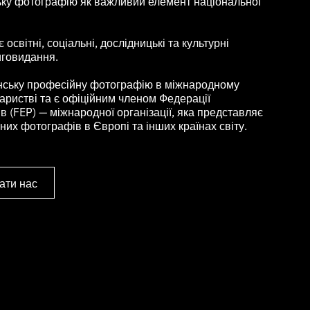
ьку фотографію як важливий елемент національної
освітні, соціальні, дослідницькі та культурні
иговидання.
нську професійну фотографію в міжнародному
ристві та є офіційним членом Федерації
 (FEP) — міжнародної організації, яка представляє
их фотографів в Європі та інших країнах світу.
ати нас