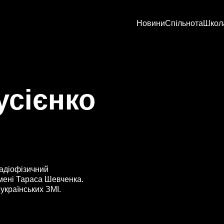
Новини
Спільнота
Школ
усієнко
радіофізичний
імені Тараса Шевченка.
українських ЗМІ.