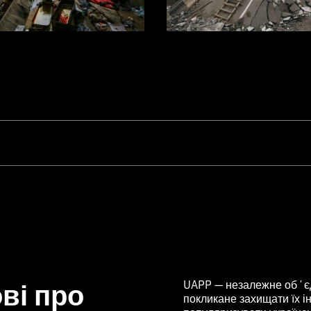
ві про
UAPP — незалежне обʼєд
покликане захищати їх ін