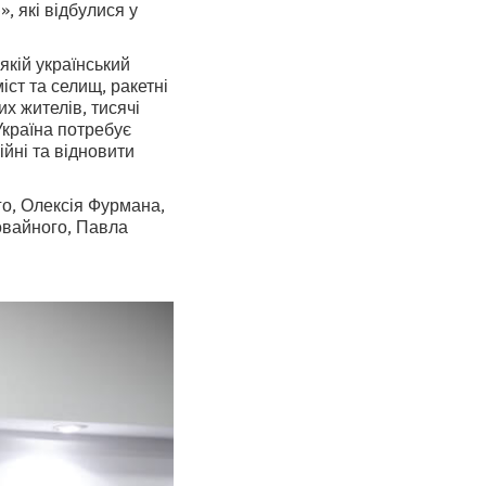
», які відбулися у
якій український
іст та селищ, ракетні
х жителів, тисячі
Україна потребує
ійні та відновити
го, Олексія Фурмана,
овайного, Павла