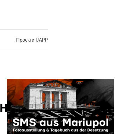
Проєкти UAPP
ня