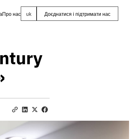
а
Про нас
uk
Доєднатися і підтримати нас
entury
»