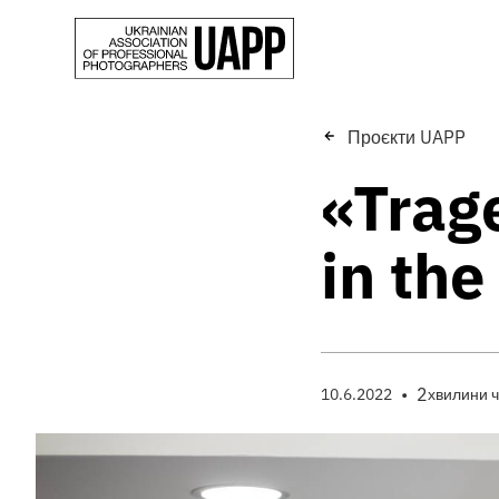
Проєкти UAPP
«Trage
in the
•
2
10.6.2022
хвилини 