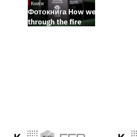
Книги
October 17, 2024
Фотокнига How we walk
through the fire