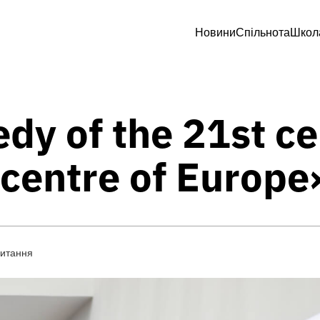
Новини
Спільнота
Школ
dy of the 21st c
 centre of Europe
читання