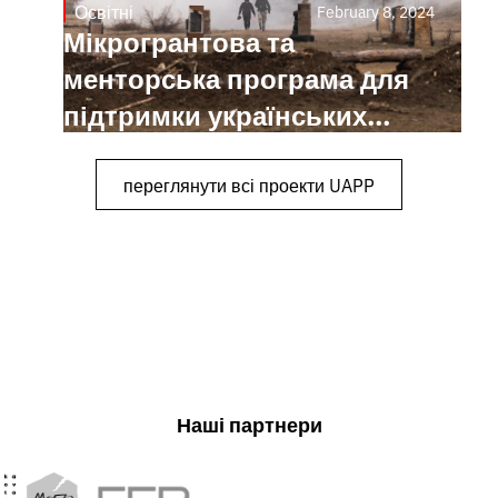
Освітні
February 8, 2024
Мікрогрантова та
менторська програма для
підтримки українських
фотографів
переглянути всі проекти UAPP
Наші партнери