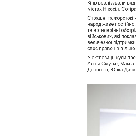
Кіпр реалізували ряд 
містах Нікосія, Сотір
Страшні та жорстокі к
народ живе постійно. 
та артилерійні обстрі
військових, які покл
величезної підтримки 
своє право на вільне 
У експозиції були пр
Аліни Смутко, Макса 
Дорогого, Юрка Дячи