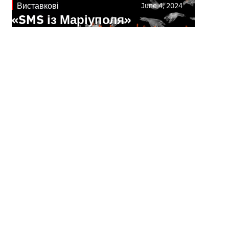
Виставкові
June 4, 2024
«SMS із Маріуполя»