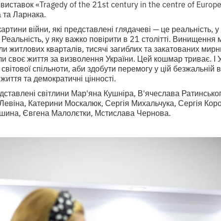
виставок «Tragedy of the 21st century in the centre of Europe
а та Ларнака.
артини війни, які представлені глядачеві — це реальність, у 
Реальність, у яку важко повірити в 21 столітті. Винищення м
ли житлових кварталів, тисячі загиблих та закатованих мирни
али своє життя за визволення України. Цей кошмар триває. І 
світової спільноти, аби здобути перемогу у цій безжальній в
життя та демократичні цінності.
едставлені світлини Мар'яна Кушніра, В'ячеслава Ратинсько
Левіна, Катерини Москалюк, Сергія Михальчука, Сергія Кор
шина, Євгена Малолєтки, Мстислава Чернова.