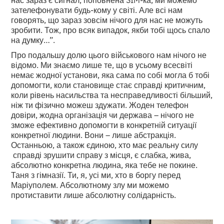
зателефонувати будь-кому у світі. Але всі нам
говорять, що зараз зовсім нічого для нас не можуть
зробити. Тож, про всяк випадок, якби тобі щось спало
на думку…”.
Про подальшу долю цього військового нам нічого не
відомо. Ми знаємо лише те, що в усьому всесвіті
немає жодної установи, яка сама по собі могла б тобі
допомогти, коли становище стає справді критичним,
коли рівень насильства та несправедливості більший,
ніж ти фізично можеш здужати. Жоден телефон
довіри, жодна організація чи держава – нічого не
зможе ефективно допомогти в конкретній ситуації
конкретної людини. Вони – лише абстракція.
Останньою, а також єдиною, хто має реальну силу
справді зрушити справу з місця, є слабка, жива,
абсолютно конкретна людина, яка тебе не покине.
Таня з гімназії. Ти, я, усі ми, хто в боргу перед
Маріуполем. Абсолютному злу ми можемо
протиставити лише абсолютну солідарність.