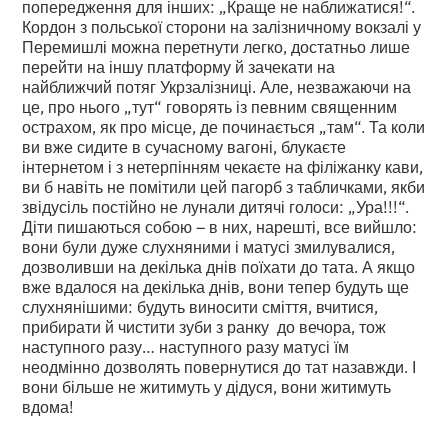
попередження для інших: „Краще не наближатися!“.
Кордон з польської сторони на залізничному вокзалі у
Перемишлі можна перетнути легко, достатньо лише
перейти на іншу платформу й зачекати на
найближчий потяг Укрзалізниці. Але, незважаючи на
це, про нього „тут“ говорять із певним священним
острахом, як про місце, де починається „там“. Та коли
ви вже сидите в сучасному вагоні, блукаєте
інтернетом і з нетерпінням чекаєте на філіжанку кави,
ви б навіть не помітили цей пагорб з табличками, якби
звідусіль постійно не лунали дитячі голоси: „Ура!!!“.
Діти пишаються собою – в них, нарешті, все вийшло:
вони були дуже слухняними і матусі змилувалися,
дозволивши на декілька днів поїхати до тата. А якщо
вже вдалося на декілька днів, вони тепер будуть ще
слухнянішими: будуть виносити сміття, вчитися,
прибирати й чистити зуби з ранку до вечора, тож
наступного разу… наступного разу матусі їм
неодмінно дозволять повернутися до тат назавжди. І
вони більше не житимуть у дідуся, вони житимуть
вдома!