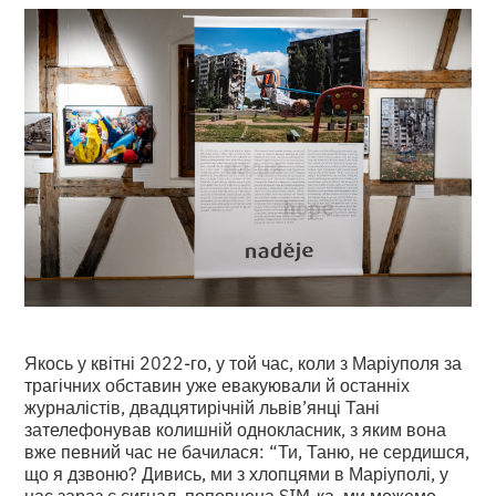
Якось у квітні 2022-го, у той час, коли з Маріуполя за
трагічних обставин уже евакуювали й останніх
журналістів, двадцятирічній львів’янці Тані
зателефонував колишній однокласник, з яким вона
вже певний час не бачилася: “Ти, Таню, не сердишся,
що я дзвоню? Дивись, ми з хлопцями в Маріуполі, у
нас зараз є сигнал, поповнена SIM-ка, ми можемо