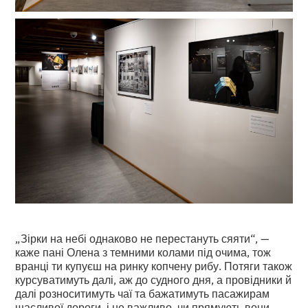
„Зірки на небі однаково не перестануть сяяти“, —
каже пані Олена з темними колами під очима, тож
вранці ти купуєш на ринку копчену рибу. Потяги також
курсуватимуть далі, аж до судного дня, а провідники й
далі розноситимуть чаї та бажатимуть пасажирам
щасливої дороги, і не важливо, чи прямують вони