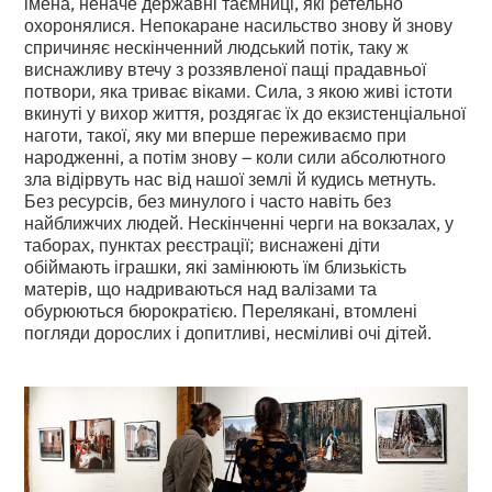
імена, неначе державні таємниці, які ретельно
охоронялися. Непокаране насильство знову й знову
спричиняє нескінченний людський потік, таку ж
виснажливу втечу з роззявленої пащі прадавньої
потвори, яка триває віками. Сила, з якою живі істоти
вкинуті у вихор життя, роздягає їх до екзистенціальної
наготи, такої, яку ми вперше переживаємо при
народженні, а потім знову – коли сили абсолютного
зла відірвуть нас від нашої землі й кудись метнуть.
Без ресурсів, без минулого і часто навіть без
найближчих людей. Нескінченні черги на вокзалах, у
таборах, пунктах реєстрації; виснажені діти
обіймають іграшки, які замінюють їм близькість
матерів, що надриваються над валізами та
обурюються бюрократією. Перелякані, втомлені
погляди дорослих і допитливі, несміливі очі дітей.