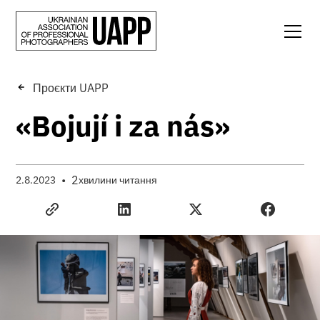
Проєкти UAPP
«Bojují i za nás»
•
2
2.8.2023
хвилини читання