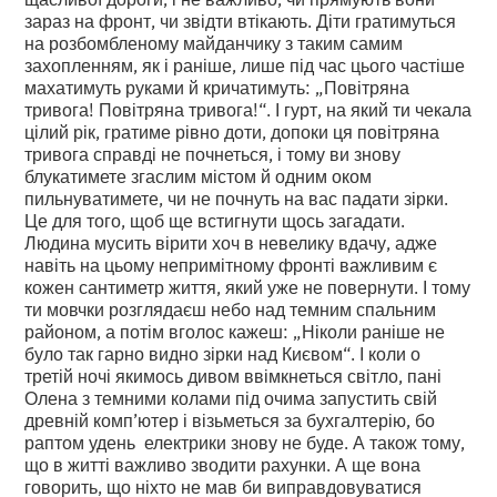
зараз на фронт, чи звідти втікають. Діти гратимуться
на розбомбленому майданчику з таким самим
захопленням, як і раніше, лише під час цього частіше
махатимуть руками й кричатимуть: „Повітряна
тривога! Повітряна тривога!“. І гурт, на який ти чекала
цілий рік, гратиме рівно доти, допоки ця повітряна
тривога справді не почнеться, і тому ви знову
блукатимете згаслим містом й одним оком
пильнуватимете, чи не почнуть на вас падати зірки.
Це для того, щоб ще встигнути щось загадати.
Людина мусить вірити хоч в невелику вдачу, адже
навіть на цьому непримітному фронті важливим є
кожен сантиметр життя, який уже не повернути. І тому
ти мовчки розглядаєш небо над темним спальним
районом, а потім вголос кажеш: „Ніколи раніше не
було так гарно видно зірки над Києвом“. І коли о
третій ночі якимось дивом ввімкнеться світло, пані
Олена з темними колами під очима запустить свій
древній комп’ютер і візьметься за бухгалтерію, бо
раптом удень електрики знову не буде. А також тому,
що в житті важливо зводити рахунки. А ще вона
говорить, що ніхто не мав би виправдовуватися