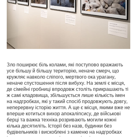
Зло поширює біль колами, які поступово вражають
усе більшу й більшу територію, неначе смерч, що
кружляє навколо сліпого, мертвого ока урагану,
неначе спустошення після вибуху. На землі є місця,
де сімейні гробниці впродовж століть прикрашають ті
ж самі кладовища, збільшується лише кількість імен
на надгробках, які у такий спосіб продовжують довгу,
неперервну історію життя. А ще є місця, якими вже не
вперше котиться вихор апокаліпсису, де військові
берці та важка техніка розривають могили кожні
кілька десятиліть. Історії без назв, будинки без
будівельників і вискоблені з каменю на надгробках