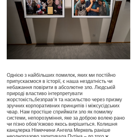
Однією з найбільших помилок, яких ми постійно
припускаємося в історії, є наша нездатність чи
небажання повірити в абсолютне зло. Людській
природі властиво інтерпретувати
жорстокість,безправ’я та насильство через призму
зручних корпоративних принципів і міжсусідських
чвар. Нам простіше сприймати зло як помилку
системи, непорозуміння, яке за доброю волею рано
чи пізно обов‘язково якось вирішиться. Колишня
канцлерка Німеччини Ангела Меркель раніше
неодноразово запитувала Путіна – до того ж