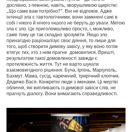
дослівно, з певною, навіть, зворушливою щирістю:
„Що саме вам потрібно?“. Він не відповів. Адже
інтенції зла є тавтологічними, вони замкнені самі в
собі і нікого й нічого іншого не беруть до уваги. Метою
зла є зло. Це приголомшливо просто, і, можливо,
саме тому це так складно зрозуміти. Якщо зло
принагідно раціоналізує своє діяння, то лише для
того, щоб створити димову завісу, у яку воно потім
втягує тих, хто з ним прагне домовитися. Врешті,
результатом такої домовленості завжди є
протилежність життя. Тут не варто шукати
взаємовигідного рішення. Буча, Ірпінь, Маріуполь,
Бахмут. Мама, сусід, наречений, трирічний хлопчик.
Дядечко Вася. Конкретні люди з іменами. Ці мертві
обличчя, які випливають із димової завіси слів, не
прагнуть діалогу. Вони вимагають справедливості.