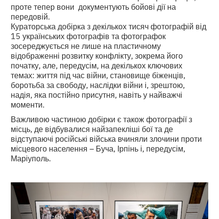
проте тепер вони документують бойові дії на
передовій.
Кураторська добірка з декількох тисяч фотографій від
15 українських фотографів та фотографок
зосереджується не лише на пластичному
відображенні розвитку конфлікту, зокрема його
початку, але, передусім, на декількох ключових
темах: життя під час війни, становище біженців,
боротьба за свободу, наслідки війни і, зрештою,
надія, яка постійно присутня, навіть у найважчі
моменти.
Важливою частиною добірки є також фотографії з
місць, де відбувалися найзапекліші бої та де
відступаючі російські війська вчиняли злочини проти
місцевого населення – Буча, Ірпінь і, передусім,
Маріуполь.