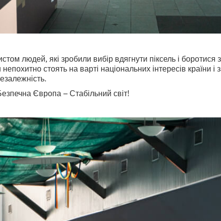
истом людей, які зробили вибір вдягнути піксель і боротися
 непохитно стоять на варті національних інтересів країни 
езалежність.
езпечна Європа – Стабільний світ!