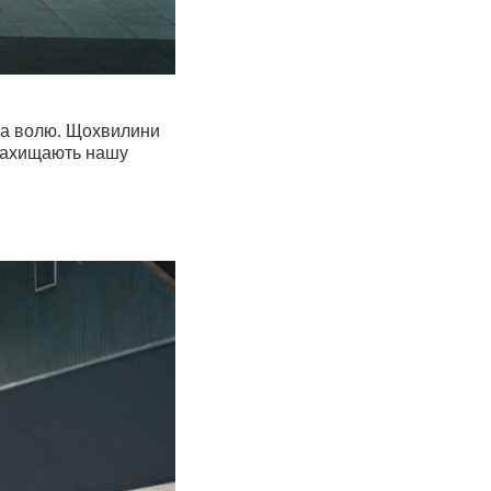
 за волю. Щохвилини
і захищають нашу