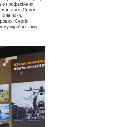
ією професійних
инського, Сергія
Палінчака,
рових, Сергія
сному українському