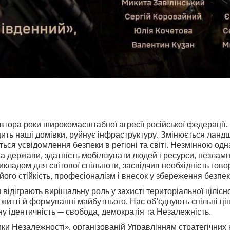
Півтора роки широкомасштабної агресії російської федерації
ть наші домівки, руйнує інфраструктуру. Змінюється ландш
ься усвідомлення безпеки в регіоні та світі. Незмінною од
та держави, здатність мобілізувати людей і ресурси, незлам
икладом для світової спільноти, засвідчив необхідність гово
його стійкість, професіоналізм і внесок у збереження безпек
відіграють вирішальну роль у захисті територіальної цілісно
у житті й формуванні майбутнього. Нас об’єднують спільні цін
ну ідентичність — свобода, демократія та Незалежність.
ки Незалежності», організованій Управлінням стратегічних 