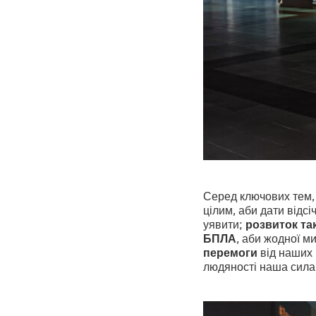
Серед ключових тем, 
цілим, аби дати відсі
уявити;
розвиток та
БПЛА
, аби жодної м
перемоги
від наших 
людяності наша сила