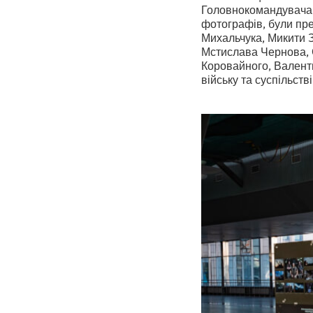
Головнокомандувача 
фотографів, були пр
Михальчука, Микити 
Мстислава Чернова, Є
Коровайного, Валенти
війську та суспільстві