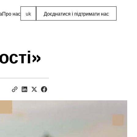
а
Про нас
uk
Доєднатися і підтримати нас
ості»