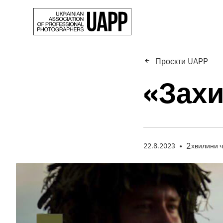
Проєкти UAPP
«Захи
•
2
22.8.2023
хвилини 