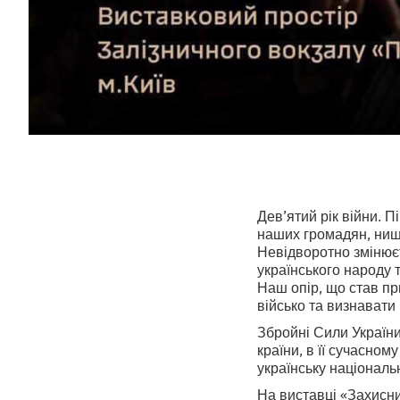
Дев’ятий рік війни. 
наших громадян, нищи
Невідворотно змінюєт
українського народу 
Наш опір, що став пр
військо та визнавати 
Збройні Сили України 
країни, в її сучасном
українську національ
На виставці «Захисни