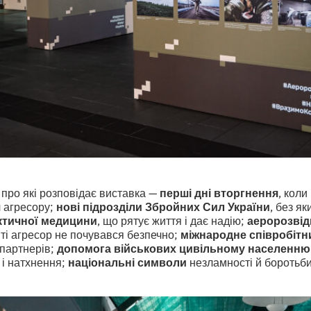
про які розповідає виставка —
перші дні вторгнення
, коли
ч агресору;
нові підрозділи Збройних Сил України
, без як
ктичної медицини
, що рятує життя і дає надію;
аеророзвід
иті агресор не почувався безпечно;
міжнародне співробітн
партнерів;
допомога військових цивільному населенню
 і натхнення;
національні символи
незламності й боротьби