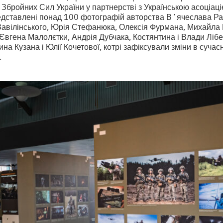
Збройних Сил України у партнерстві з Українською асоціац
едставлені понад 100 фотографій авторства Вʼячеслава Рат
Завілінського, Юрія Стефанюка, Олексія Фурмана, Михайла 
вгена Малолєтки, Андрія Дубчака, Костянтина і Влади Лібе
на Кузана і Юлії Кочетової, котрі зафіксували зміни в суча
.