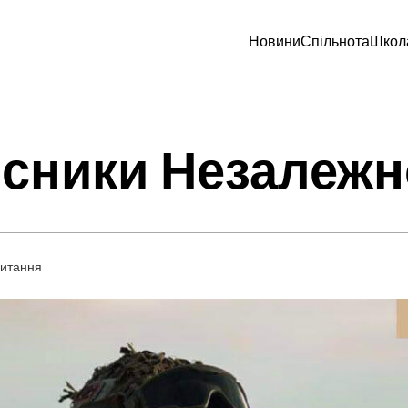
Новини
Спільнота
Школ
сники Незалежн
читання