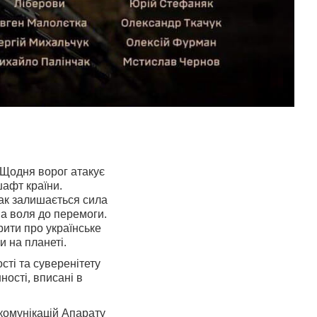
. Щодня ворог атакує
афт країни.
нак залишається сила
на воля до перемоги.
рити про українське
и на планеті.
сті та суверенітету
ності, вписані в
комунікацій Апарату