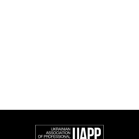
Діяльність UAPP охоплює освітні, соціальні,
дослідницькі та культурні ініціативами, а також
книговидання.
UAPP репрезентує українську професійну
фотографію в міжнародному фотографічному
співтоваристві та є офіційним членом Федерації
європейських фотографів (FEP) — міжнародної
організації, яка представляє більше 50 000
професійних фотографів в Європі та інших країнах
світу.
Доєднатися і підтримати нас