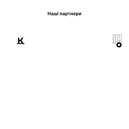
Наші партнери
Розповідаємо
світові про Україну
крізь призму