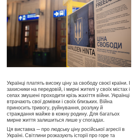
Українці платять високу ціну за свободу своєї країни. І
захисники на передовій, і мирні жителі у своїх містах і
селах змушені проходити крізь жахіття війни. Українці
втрачають свої домівки і своїх близьких. Війна
приносить тривогу, руйнування, розлуку й
страждання майже в кожну родину. Для багатьох
мирне життя залишиться лише у спогадах.
Ця виставка — про людську ціну російської агресії в
Україні. Світлини розказують історії про горе та