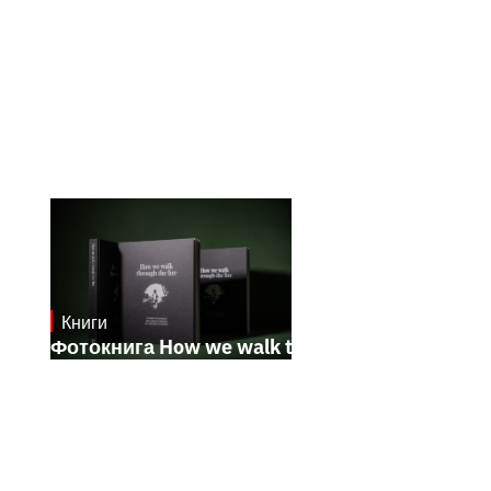
Книги
October 17, 2024
Фотокнига How we walk through the fire