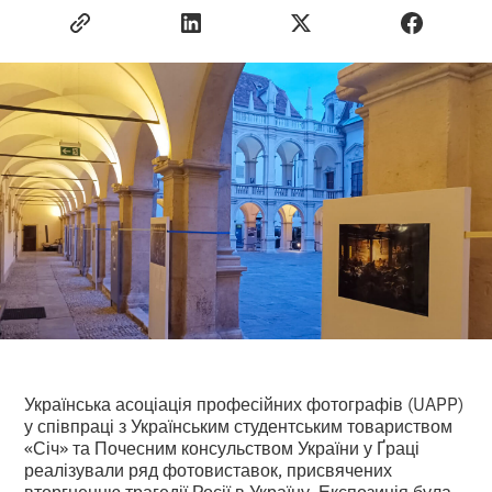
Українська асоціація професійних фотографів (UAPP)
у співпраці з Українським студентським товариством
«Січ» та Почесним консульством України у Ґраці
реалізували ряд фотовиставок, присвячених
вторгненню трагедії Росії в Україну. Експозиція була