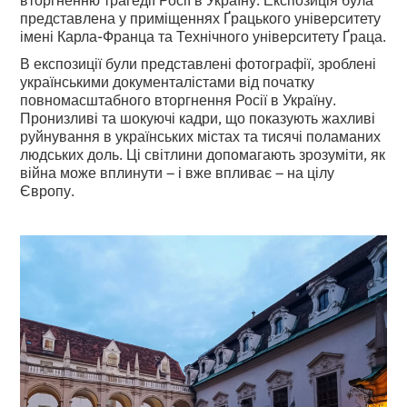
представлена у приміщеннях Ґрацького університету
імені Карла-Франца та Технічного університету Ґраца.
В експозиції були представлені фотографії, зроблені
українськими документалістами від початку
повномасштабного вторгнення Росії в Україну.
Пронизливі та шокуючі кадри, що показують жахливі
руйнування в українських містах та тисячі поламаних
людських доль. Ці світлини допомагають зрозуміти, як
війна може вплинути – і вже впливає – на цілу
Європу.