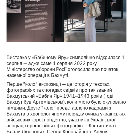
Виставка у «Бабиному Яру» символічно відкрилася 1
серпня — адже саме 1 серпня 2022 року
Міністерство оборони Росії оголосило про початок
наземної операції в Бахмуті.
Перше "коло" експозиції — це історія у текстах,
фотографіях та спогадах свідків про так званий
Бахмутський «Бабин Яр» 1941–1943 років (тоді
Бахмут був Артемівськом), коли місто було окуповано
німцями. Друге "коло" представлено кадрами з
Бахмута в хронологічному порядку очима українських
військових кореспондентів, учасників Української
асоціації професійних фотографів — Костянтина і
Влади Ліберових, Сергія Коровайного, Андрія