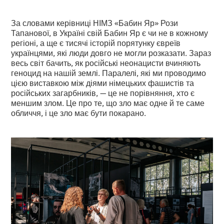
За словами керівниці НІМЗ «Бабин Яр» Рози
Тапанової, в Україні свій Бабин Яр є чи не в кожному
регіоні, а ще є тисячі історій порятунку євреїв
українцями, які люди довго не могли розказати. Зараз
весь світ бачить, як російські неонацисти вчиняють
геноцид на нашій землі. Паралелі, які ми проводимо
цією виставкою між діями німецьких фашистів та
російських загарбників, — це не порівняння, хто є
меншим злом. Це про те, що зло має одне й те саме
обличчя, і це зло має бути покарано.