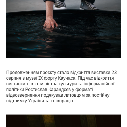
Продовженням проєкту стало відкриття виставки 23
серпня в музеї IX форту Каунаса. Під час відкриття
виставки т. в. о. міністра культури та інформаційної
політики Ростислав Карандєєв у форматі
відеозвернення подякував литовцям за постійну
підтримку України та співпрацю.