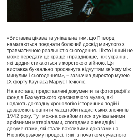
«Виставка цікава та унікальна тим, що її творці
намагаються поєднати болючий досвід минулого з
травматичною реальністю сьогодення. Ніхто інший не
може передати це краще і правдивіше, ніж українці,
які щодня стикаються з жорстокою війною. Ця
виставка буквально просякнута відчуттям зв’язку між
минулим і сьогоденням», – зазначив директор музею
IX форту Каунаса Маріус Печюліс.
На виставці представлені документи та фотографії з
фондів Бахмутського краєзнавчого музею, які
надають докладну хронологію історичних подій і
дозволяють оцінити масштаби нацистських злочинів
1942 року. Тут можна ознайомитися з унікальними
архівними матеріалами, спогадами очевидців і
документами, які стали важливими доказами на
Нюрнберзькому процесі, і які, з початком сучасного