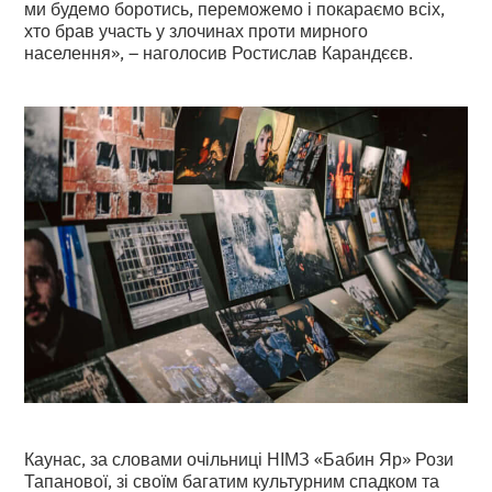
ми будемо боротись, переможемо і покараємо всіх,
хто брав участь у злочинах проти мирного
населення», – наголосив Ростислав Карандєєв.
Каунас, за словами очільниці НІМЗ «Бабин Яр» Рози
Тапанової, зі своїм багатим культурним спадком та