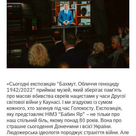
«Сьогодні експозицію “Бахмут. Обличчя геноциду
1942/2022” приймає музей, який зберігає пам’ять
про масові вбивства євреїв нацистами у часи Другої
світової війни у Каунасі. І ми згадуємо із сумом
кожного, хто загинув під час Голокосту. Експозиція,
яку представляє НІМЗ “Бабин Яр” – не тільки про
наш спільний біль, якому понад 80 років. Вона про
страшне сьогодення Донеччини і всієї України.
Людожерська ідеологія породжує страхіття війни. Але