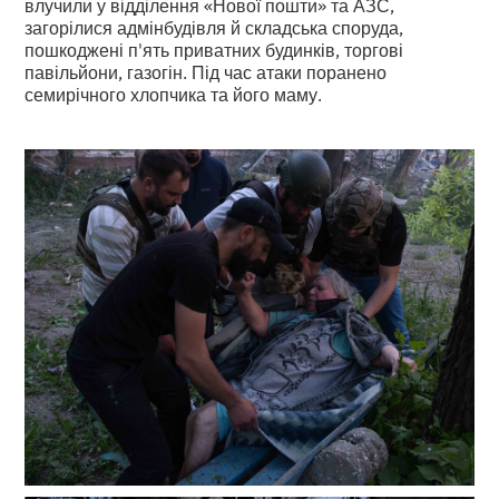
влучили у відділення «Нової пошти» та АЗС,
загорілися адмінбудівля й складська споруда,
пошкоджені п'ять приватних будинків, торгові
павільйони, газогін. Під час атаки поранено
семирічного хлопчика та його маму.