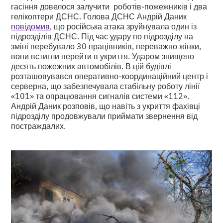
гасіння довелося залучити роботів-пожежників і два
гелікоптери ДСНС. Голова ДСНС Андрій Даник
повідомив
, що російська атака зруйнувала один із
підрозділів ДСНС. Під час удару по підрозділу на
зміні перебувало 30 працівників, переважно жінки,
вони встигли перейти в укриття. Ударом знищено
десять пожежних автомобілів. В цій будівлі
розташовувався оперативно-координаційний центр і
серверна, що забезпечувала стабільну роботу лінії
«101» та опрацювання сигналів системи «112».
Андрій Даник розповів, що навіть з укриття фахівці
підрозділу продовжували приймати звернення від
постраждалих.