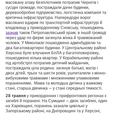
масовану атаку безпілотників потрапив Чернігів і
сусідні громади, постраждали дачні будинки,
деревообробне підприємство, логістична компанія та
критична інфраструктура. Напередодні ворог
масовано вдарив по транспортній інфраструктурі й
кладовищу у прикордонному Сновську, пошкоджень
зазнав
також Петропавлівський храм; в іншій громаді
через удар по фермі загинула жінка й травмований
чоловік. У Миколаєві пошкоджено адмінбудівлю та
два багатоквартирні будинки. У Центральному районі
Херсона було влучання БпЛА у багатоповерхівку,
пошкоджено кілька квартир. У Корабельному районі
під артобстріл потрапив дитячий майданчик,
постраждала ціла родина: загинув батько, матір і
двох дітей, трьох та шести років, ушпиталили з мінно-
вибуховими травмами і множинними уламковими
пораненнями. Мама та молодша дитина у важкому
стані, старша дівчинка — у стані середньої тяжкості.
28 травня
у прикордонних і прифронтових регіонах є
загиблі й поранені. На Сумщині — двоє загиблих, один
на Харківщині, поранень зазнали цивільні у
Запорізькому районі, на Дніпровщині та у Херсоні,