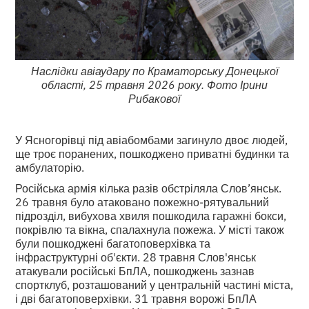
Наслідки авіаудару по Краматорську Донецької
області, 25 травня 2026 року. Фото Ірини
Рибакової
У Ясногорівці під авіабомбами загинуло двоє людей,
ще троє поранених, пошкоджено приватні будинки та
амбулаторію.
Російська армія кілька разів обстріляла Слов’янськ.
26 травня було атаковано пожежно-рятувальний
підрозділ, вибухова хвиля пошкодила гаражні бокси,
покрівлю та вікна, спалахнула пожежа. У місті також
були пошкоджені багатоповерхівка та
інфраструктурні об'єкти. 28 травня Слов'янськ
атакували російські БпЛА, пошкоджень зазнав
спортклуб, розташований у центральній частині міста,
і дві багатоповерхівки. 31 травня ворожі БпЛА