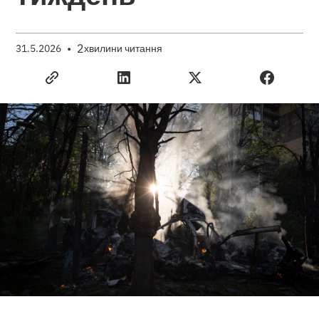
•
2
31.5.2026
хвилини читання