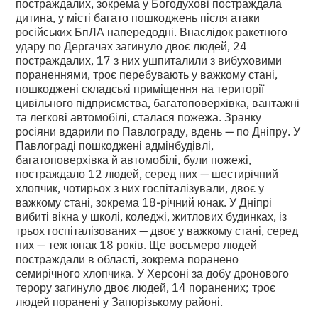
постраждалих, зокрема у Богодухові постраждала
дитина, у місті багато пошкоджень після атаки
російських БпЛА напередодні. Внаслідок ракетного
удару по Дергачах загинуло двоє людей, 24
постраждалих, 17 з них ушпиталили з вибуховими
пораненнями, троє перебувають у важкому стані,
пошкоджені складські приміщення на території
цивільного підприємства, багатоповерхівка, вантажні
та легкові автомобілі, сталася пожежа. Зранку
росіяни вдарили по Павлограду, вдень — по Дніпру. У
Павлограді пошкоджені адмінбудівлі,
багатоповерхівка й автомобілі, були пожежі,
постраждало 12 людей, серед них — шестирічний
хлопчик, чотирьох з них госпіталізували, двоє у
важкому стані, зокрема 18-річний юнак. У Дніпрі
вибиті вікна у школі, коледжі, житлових будинках, із
трьох госпіталізованих — двоє у важкому стані, серед
них — теж юнак 18 років. Ще восьмеро людей
постраждали в області, зокрема поранено
семирічного хлопчика. У Херсоні за добу дронового
терору загинуло двоє людей, 14 поранених; троє
людей поранені у Запорізькому районі.