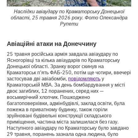
Наслідки авіаудару по Краматорську Донецької
області, 25 травня 2026 року. Фото Олександра
Рупети
Авіаційні атаки на Донеччину
25 травня російська армія завдала авіаудару по
Ясногорівці та кілька авіаударів по Краматорську
Донецької області. Зранку ворог скинув на
Краматорськ п’ять ФАБ-250, потім ще чотири, ввечері
застосував дві авіабомби,
повідомляють
у
Краматорській МВА. За день бомбардування у місті
двоє загиблих, 12 поранених, серед них —
восьмирічний хлопчик. Пошкоджено
багатоповерхівки, адмінбудівлі, заклад освіти, була
пожежа в приватному будинку, також горіли
зруйновані будівельні конструкції складського
приміщення, частина міста залишилася без газу.
Наступного авіаудару по Краматорську було завдано
29 травня, поранень зазнала одна людина, було