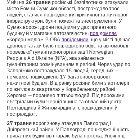
У ніч на
26 травня
російські безпілотники атакували
місто Ромни Сумської області, постраждало троє
людей, сталися пошкодження критичної та житлової
інфраструктури, були пожежі та знеструмлення. У
Сумах ворожі дрони поцілили у дах приватного
будинку й у магазин автозапчастин,
повідомляє
«Кордон медіа». В ОВА
повідомили
, що у місті під час
дронової атаки було пошкоджено офіс та автомобілі
норвезької гуманітарної організації Norwegian
People's Aid Ukraine (NPA), яка займається
гуманітарним розмінуванням в регіоні. Через удар по
Запоріжжю постраждало 15 людей, серед них —
немовля, пошкоджено 17 багатоповерхівок і
нежитлові будівлі. Від ранку росіяни били з артилерії
по житлових кварталах у Корабельному районі
Херсона — поранено п’ятьох людей. Під ворожими
обстрілами були Чернігівщина та обласний центр,
Полтавщина й Житомирщина, є пошкодження й
постраждалі.
27 травня
ворог знову атакував Павлоград і
Дніпровський район. У Павлограді пошкоджені шість
приватних будинків і гараж, була пожежа. Уночі під