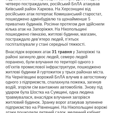
четверо постраждалих, російський БпЛА атакував
Київський район Харкова. На Херсонщині від
російських атак потерпає Комишанський старостат,
пошкоджено адмінбудівлю та щонайменше 5
приватних будинків. Росіяни протягом дня здійснили
кілька атак на Запоріжжя. На Нікопольщині
пошкоджено гімназію, житлові будинки, магазин,
постраждало дев'ятеро людей, п'ятьох
госпіталізували у стані середньої тяжкості.
Внаслідок ворожих атак
31 травня
у Запоріжжі та
районі загинуло двоє людей, семеро людей
поранено, були влучання по території одного з
об'єктів промислової інфраструктури, пошкоджено
житлові будинки й гуртожиток у трьох районах міста.
На Чернігівщині ворожий БпЛА влучив в автостоянку
одного з підприємств, спалахнула пожежа, загинув
водій, згоріли сім вантажних автомобілів. Знову під
ударом була Шостка на Сумщині, одна людина
травмувалася, внаслідок влучання загорівся
житловий будинок. Зранку ворог атакував зупинене
підприємство на Рівненщині. На Нікопольщині ворожі
атаки пошкодили дитячий садок, медичний кабінет,