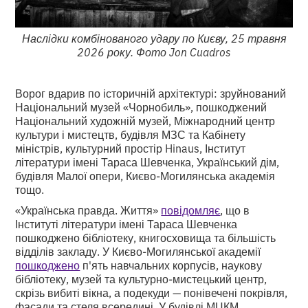
Наслідки комбінованого удару по Києву, 25 травня
2026 року. Фото Jon Cuadros
Ворог вдарив по історичній архітектурі: зруйнований
Національний музей «Чорнобиль», пошкоджений
Національний художній музей, Міжнародний центр
культури і мистецтв, будівля МЗС та Кабінету
міністрів, культурний простір Hinaus, Інститут
літератури імені Тараса Шевченка, Український дім,
будівля Малої опери, Києво-Могилянська академія
тощо.
«Українська правда. Життя»
повідомляє
, що в
Інституті літератури імені Тараса Шевченка
пошкоджено бібліотеку, книгосховища та більшість
відділів закладу. У Києво-Могилянської академії
пошкоджено
п'ять навчальних корпусів, наукову
бібліотеку, музей та культурно-мистецький центр,
скрізь вибиті вікна, а подекуди — понівечені покрівля,
фасади та стеля всередині. У будівлі МЦКМ