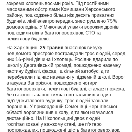
зокрема хлопець восьми років. Під постійними
масованими обстрілами Комишани Херсонського
району, пошкоджено більш ніж десять приватних
будинків, лінії електропередач, знеструмлено 75%
домоволодінь. У Миколаєві уламки ворожих дронів
пошкодили вікна багатоповерхівок, СТО та
нежитлову будівлю.
На Харківщині
29 травня
внаслідок вибуху
невідомого пристрою постраждали троє людей, серед
них 16-річні дівчина і хлопець. Росіяни вдарили по
школі у Дергачівській громаді, пошкоджено наземну
частину будівлі, фасад і шкільний автобус, діти
перебували під час навчання у підземній школі. Ворог
атакував Запоріжжя, пошкоджено чотири
багатоповерхівки, нежитлові будівлі, сталася пожежа,
без газопостачання тимчасово залишився один
під’їзд житлового будинку, троє людей зазнали
поранень. У прикордонній Семенівці Чернігівської
області ворог знищив школу, діти якої навчалися
дистанційно. На Нікопольщині двоє людей
госпіталізовані у важкому стані, ще п'ятеро
постраждалих, пошкоджені шість багатоповерхівок,