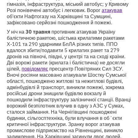
гімназія, інфраструктура, міський автобус; у Кривому
Розі понівечені автобус і легковик. Ворог
атакував
об'єкти Нафтогазу на Харківщині та Сумщині,
зафіксовано серйозні пошкодження й пожежі.
У ніч на
30 травня
противник атакував Україну
балістичною ракетою, шістьма крилатими ракетами
Х-101 та 290 ударними БпЛА різних типів. ППО
вдалося збити/подавити 5 крилатих ракет та 279
дронів на півночі, півдні, у центрі та на сході країни.
Дві ворожі ракети (крилата і балістична) не досягли
цілей,
повідомляє
пресцентр Повітряних Сил ЗСУ.
Вночі росіяни масовано атакували Шостку Сумської
області, пошкоджено житлові та нежитлові будівлі,
адмінбудівлі й транспорт, виникли пожежі, зокрема
російські дрони знищили будівлю вокзалу й
пошкодили інфраструктуру залізничної станції. Вранці
ворожий безпілотник влучив в одну з АЗС у Сумах,
сталося займання. На Чернігівщині пошкоджені
будинки, сільгосптехніка, були влучання в обʼєкти
критичної інфраструктури. Зранку ворог атакував
промислове підприємство на Рівненщині, виникло
задимлення. На Харківщині загинули двоє людей,