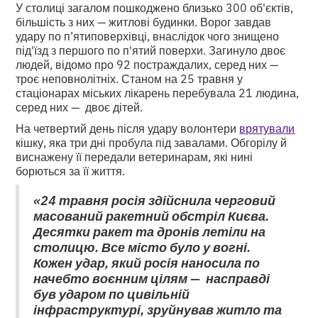
У столиці загалом пошкоджено близько 300 об'єктів,
більшість з них — житлові будинки. Ворог завдав
удару по п’ятиповерхівці, внаслідок чого знищено
під'їзд з першого по п'ятий поверхи. Загинуло двоє
людей, відомо про 92 постраждалих, серед них —
троє неповнолітніх. Станом на 25 травня у
стаціонарах міських лікарень перебувала 21 людина,
серед них — двоє дітей.
На четвертий день після удару волонтери
врятували
кішку, яка три дні пробула під завалами. Обгорілу й
виснажену її передали ветеринарам, які нині
борються за її життя.
«24 травня росія здійснила черговий
масований ракетний обстріл Києва.
Десятки ракет та дронів летіли на
столицю. Все місто було у вогні.
Кожен удар, який росія наносила по
начебто воєнним цілям — насправді
був ударом по цивільній
інфраструктурі, зруйнував житло та