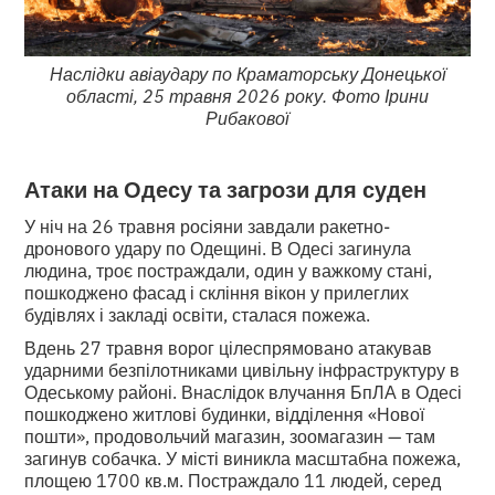
Наслідки авіаудару по Краматорську Донецької
області, 25 травня 2026 року. Фото Ірини
Рибакової
Атаки на Одесу та загрози для суден
У ніч на 26 травня росіяни завдали ракетно-
дронового удару по Одещині. В Одесі загинула
людина, троє постраждали, один у важкому стані,
пошкоджено фасад і скління вікон у прилеглих
будівлях і закладі освіти, сталася пожежа.
Вдень 27 травня ворог цілеспрямовано атакував
ударними безпілотниками цивільну інфраструктуру в
Одеському районі. Внаслідок влучання БпЛА в Одесі
пошкоджено житлові будинки, відділення «Нової
пошти», продовольчий магазин, зоомагазин — там
загинув собачка. У місті виникла масштабна пожежа,
площею 1700 кв.м. Постраждало 11 людей, серед