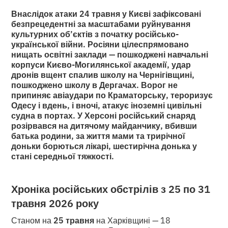
Внаслідок атаки 24 травня у Києві зафіксовані
безпрецедентні за масштабами руйнування
культурних об’єктів з початку російсько-
української війни. Росіяни цілеспрямовано
нищать освітні заклади — пошкоджені навчальні
корпуси Києво-Могилянської академії, удар
дронів вщент спалив школу на Чернігівщині,
пошкоджено школу в Дергачах. Ворог не
припиняє авіаудари по Краматорську, тероризує
Одесу і вдень, і вночі, атакує іноземні цивільні
судна в портах. У Херсоні російський снаряд
розірвався на дитячому майданчику, вбивши
батька родини, за життя мами та трирічної
доньки борються лікарі, шестирічна донька у
стані середньої тяжкості.
Хроніка російських обстрілів з 25 по 31
травня 2026 року
Станом на
25 травня
на Харківщині — 18