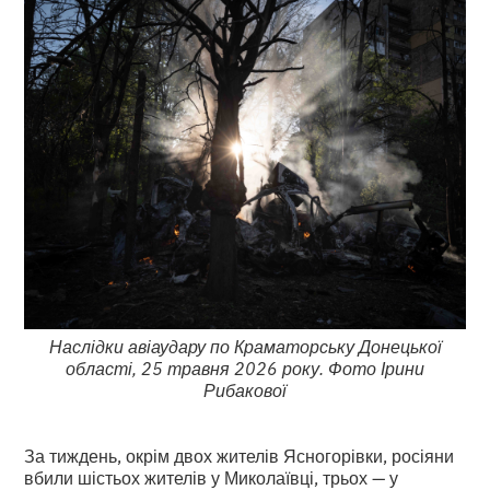
Наслідки авіаудару по Краматорську Донецької
області, 25 травня 2026 року. Фото Ірини
Рибакової
За тиждень, окрім двох жителів Ясногорівки, росіяни
вбили шістьох жителів у Миколаївці, трьох — у