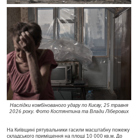
Наслідки комбінованого удару по Києву, 25 травня
2026 року. Фото Костянтина та Влади Ліберових
На Київщині рятувальники гасили масштабну пожежу
складського приміщення на площі 10 000 кв.м. До