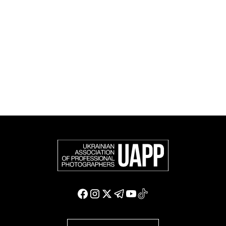
співтоваристві та є офіційним членом Федерації
європейських фотографів (FEP) — міжнародної
організації, яка представляє більше 50 000
професійних фотографів в Європі та інших країнах
світу.
Доєднатися і підтримати нас