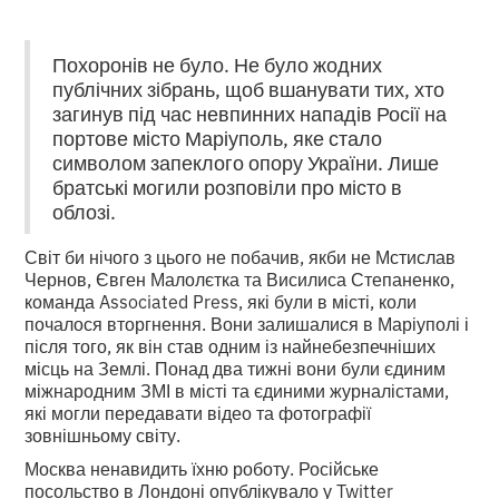
Похоронів не було. Не було жодних
публічних зібрань, щоб вшанувати тих, хто
загинув під час невпинних нападів Росії на
портове місто Маріуполь, яке стало
символом запеклого опору України. Лише
братські могили розповіли про місто в
облозі.
Світ би нічого з цього не побачив, якби не Мстислав
Чернов, Євген Малолєтка та Висилиса Степаненко,
команда Associated Press, які були в місті, коли
почалося вторгнення. Вони залишалися в Маріуполі і
після того, як він став одним із найнебезпечніших
місць на Землі. Понад два тижні вони були єдиним
міжнародним ЗМІ в місті та єдиними журналістами,
які могли передавати відео та фотографії
зовнішньому світу.
Москва ненавидить їхню роботу. Російське
посольство в Лондоні опублікувало у Twitter