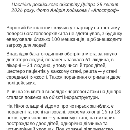
Наслідки російського обстрілу Дніпра 25 квітня
2026 року. Фото Андрія Ходькова / «Апостроф»
Ворожий безпілотник влучив у квартиру на третьому
поверсі багатоповерхівки та не здетонував, з будинку
евакуювали близько 100 мешканців, щоб знешкодити
загрозу для людей.
Внаслідок багатогодинних обстрілів міста загинуло
дев’ятеро людей, поранень зазнала 61 людина, в
лікарні — 31 людина, у тому числі й троє дітей,
шестеро пацієнтів у важкому стані, решта — у стані
середньої тяжкості. Також поранення отримали двоє
поліцейських.
У ніч на 26 квітня внаслідок чергової атаки на Дніпро
сталася пожежа на об'єкті інфраструктури.
На Нікопольщині відомо про чотирьох загиблих, є
поранені та госпіталізовані, зокрема хлопці 16 та 18
років, один чоловік — у важкому стані; на вихідних
постраждало двоє дітей, однорічна дівчинка та
чотирирічний хлопчик. Пошкоджені підприємство,