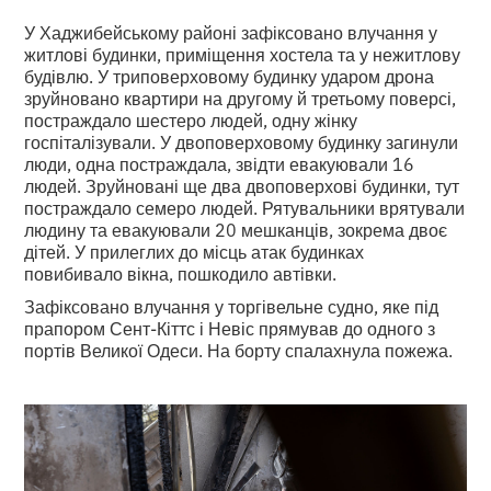
У Хаджибейському районі зафіксовано влучання у
житлові будинки, приміщення хостела та у нежитлову
будівлю. У триповерховому будинку ударом дрона
зруйновано квартири на другому й третьому поверсі,
постраждало шестеро людей, одну жінку
госпіталізували. У двоповерховому будинку загинули
люди, одна постраждала, звідти евакуювали 16
людей. Зруйновані ще два двоповерхові будинки, тут
постраждало семеро людей. Рятувальники врятували
людину та евакуювали 20 мешканців, зокрема двоє
дітей. У прилеглих до місць атак будинках
повибивало вікна, пошкодило автівки.
Зафіксовано влучання у торгівельне судно, яке під
прапором Сент-Кіттс і Невіс прямував до одного з
портів Великої Одеси. На борту спалахнула пожежа.