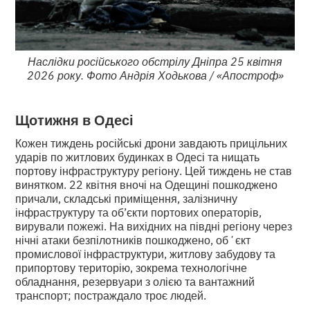
Наслідки російського обстрілу Дніпра 25 квітня
2026 року. Фото Андрія Ходькова / «Апостроф»
Щотижня в Одесі
Кожен тиждень російські дрони завдають прицільних
ударів по житлових будинках в Одесі та нищать
портову інфраструктуру регіону. Цей тиждень не став
винятком. 22 квітня
вночі на Одещині пошкоджено
причали, складські приміщення, залізничну
інфраструктуру та об’єкти портових операторів,
вирували пожежі. На вихідних на півдні регіону через
нічні атаки безпілотників пошкоджено, обʼєкт
промислової інфраструктури, житлову забудову та
припортову територію, зокрема технологічне
обладнання, резервуари з олією та вантажний
транспорт; постраждало троє людей.