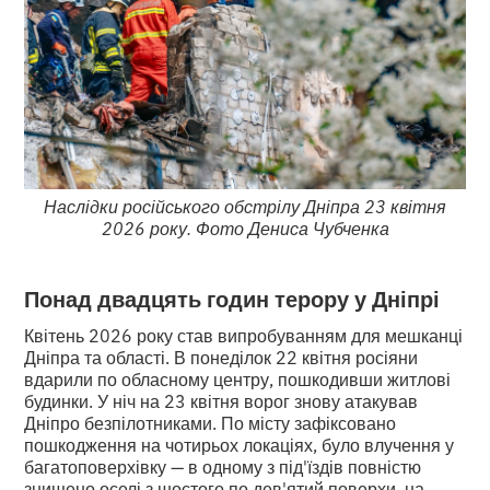
Наслідки російського обстрілу Дніпра 23 квітня
2026 року. Фото Дениса Чубченка
Понад двадцять годин терору у Дніпрі
Квітень 2026 року став випробуванням для мешканці
Дніпра та області. В понеділок 22 квітня росіяни
вдарили по обласному центру, пошкодивши житлові
будинки. У ніч на 23 квітня ворог знову атакував
Дніпро безпілотниками. По місту зафіксовано
пошкодження на чотирьох локаціях, було влучення у
багатоповерхівку — в одному з під'їздів повністю
знищено оселі з шостого по дев'ятий поверхи, на