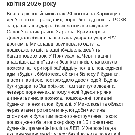
квітня 2026 року
Внаслідок російських атак
20 квітня
на Харківщині
дев’ятеро постраждалих, ворог бив з дронів та РСЗВ,
завдавав авіаударів; безпілотники атакували
Основ’янський район Харкова. Краматорськ
Донецької області зазнав авіаудару та удару FPV-
дроном, в Миколаївці зруйновано одну та
пошкоджено шість адмінбудівель, дев’ять
багатоповерхівок. У Прилуках на Чернігівщині
внаслідок денної атаки безпілотників спалахнула
пожежа на території райвідділу поліції, пошкоджені
адмінбудівлі, бібліотека, об'єкти бізнесу й будинки,
півсотні автівок, постраждало двоє людей. Вдень
були удари по Запоріжжю, там загинула людина,
четверо поранених, в тому числі й десятирічна
дитина; виникла пожежа, пошкоджені приватні
будинки та нежитлові будівлі. У Миколаєві та області
через атаки протягом минулої доби частина
споживачів була тимчасово знеструмлена, також
пошкоджено багатоповерхівку та 15 приватних
будинків, трамвайні колії та ЛЕП. У Херсоні одна
людина загинула від удару безпілотника по автівці;