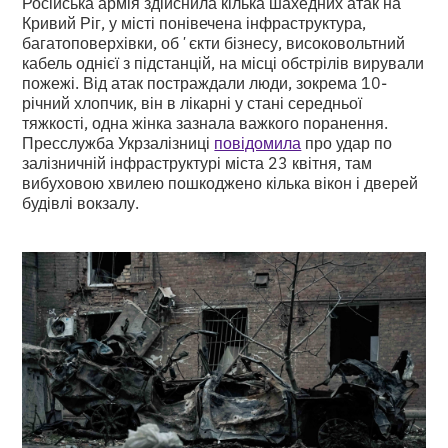
Російська армія здійснила кілька шахедних атак на
Кривий Ріг, у місті понівечена інфраструктура,
багатоповерхівки, обʼєкти бізнесу, високовольтний
кабель однієї з підстанцій, на місці обстрілів вирували
пожежі. Від атак постраждали люди, зокрема 10-
річний хлопчик, він в лікарні у стані середньої
тяжкості, одна жінка зазнала важкого поранення.
Пресслужба Укрзалізниці
повідомила
про удар по
залізничній інфраструктурі міста 23 квітня, там
вибуховою хвилею пошкоджено кілька вікон і дверей
будівлі вокзалу.