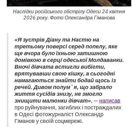
Наслідки російського обстрілу Одеси 24 квітня
2026 року. Фото Олександра Гіманова
«Я зустрів Діану та Настю на
третьому поверсі серед попелу, яке
ще вчора було їхньою затишною
домівкою в серці одеської Молдаванки.
Вночі дівчата встигли вибігти,
врятувавши свою кішку, а сьогодні
намагаються знайти бодай щось із
речей. Дивом полумʼя, що забрало
життя сусідів знизу, не змогло
знищити малюнки дівчат»
, —
написав
про руйнування, загиблих і постраждалих
в Одесі фотожурналіст Олександр
Гіманов у своїй соцмережі.