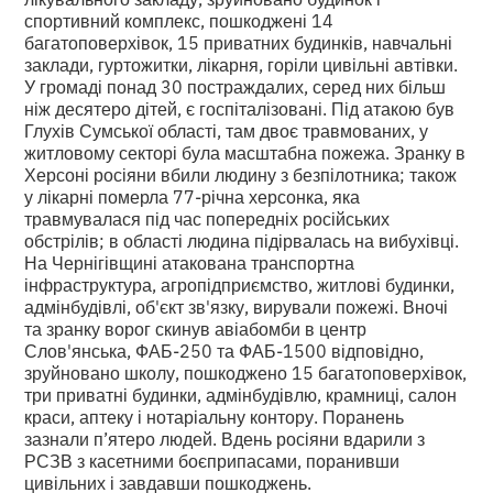
спортивний комплекс, пошкоджені 14
багатоповерхівок, 15 приватних будинків, навчальні
заклади, гуртожитки, лікарня, горіли цивільні автівки.
У громаді понад 30 постраждалих, серед них більш
ніж десятеро дітей, є госпіталізовані. Під атакою був
Глухів Сумської області, там двоє травмованих, у
житловому секторі була масштабна пожежа. Зранку в
Херсоні росіяни вбили людину з безпілотника; також
у лікарні померла 77-річна херсонка, яка
травмувалася під час попередніх російських
обстрілів; в області людина підірвалась на вибухівці.
На Чернігівщині атакована транспортна
інфраструктура, агропідприємство, житлові будинки,
адмінбудівлі, об'єкт зв'язку, вирували пожежі. Вночі
та зранку ворог скинув авіабомби в центр
Слов'янська, ФАБ-250 та ФАБ-1500 відповідно,
зруйновано школу, пошкоджено 15 багатоповерхівок,
три приватні будинки, адмінбудівлю, крамниці, салон
краси, аптеку і нотаріальну контору. Поранень
зазнали п’ятеро людей. Вдень росіяни вдарили з
РСЗВ з касетними боєприпасами, поранивши
цивільних і завдавши пошкоджень.