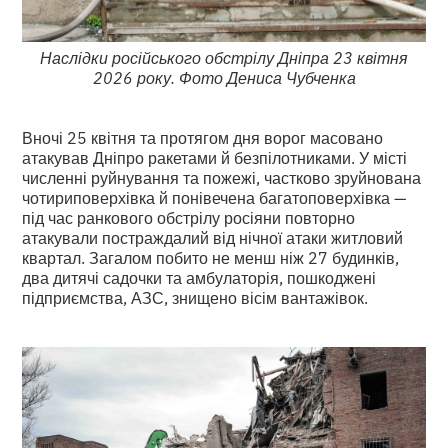
Наслідки російського обстрілу Дніпра 23 квітня
2026 року. Фото Дениса Чубченка
Вночі 25 квітня та протягом дня ворог масовано
атакував Дніпро ракетами й безпілотниками. У місті
численні руйнування та пожежі, частково зруйнована
чотириповерхівка й понівечена багатоповерхівка —
під час ранкового обстрілу росіяни повторно
атакували постраждалий від нічної атаки житловий
квартал. Загалом побито не менш ніж 27 будинків,
два дитячі садочки та амбулаторія, пошкоджені
підприємства, АЗС, знищено вісім вантажівок.