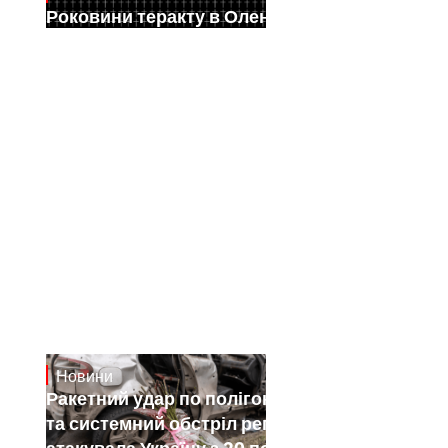
Роковини теракту в Оленівці
Новини
July 26, 2026
Ракетний удар по полігону на Київщині
та системний обстріл регіонів: як РФ
атакувала Україну з 20 по 26 липня