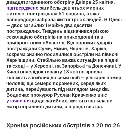
двадцятигодинного обстрілу Дніпра 25 квітня,
підтверджено
загибель дев'ятьох мирних
жителів, постраждала 61 людина, атака
напередодні забрала життя трьох людей. В Одесі
— двоє загиблих і майже два десятки
постраждалих. Тиждень відзначився різкою
ескалацією обстрілів на прикордонні та в
прифронтових областях. Від ворожих ударів
постраждали Суми, Ніжин, Чернігів, Харків,
зокрема значно посилилися обстріли на півночі
Харківщини. Стабільно важка ситуація на півдні
та сході — у Херсоні, на Запоріжжі та Донеччині. У
Києві внаслідок теракту 18 квітня зросла
кількість загиблих до семи осіб — у лікарні помер
чоловік; ще семеро поранених, серед яких
дитина, перебувають під наглядом медиків.
Водночас прокурор Руслан Кравченко вніс
уточнення
щодо загиблих, життя втратила не
матір пораненої дитини, а її рідна сестра.
Хроніка російських обстрілів з 20 по 26