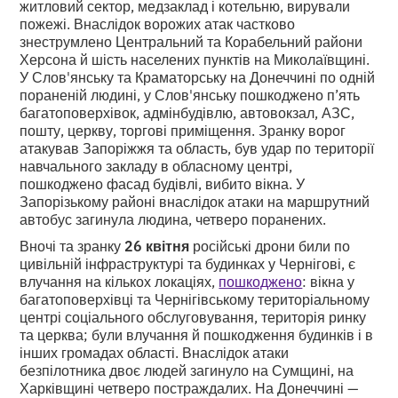
житловий сектор, медзаклад і котельню, вирували
пожежі. Внаслідок ворожих атак частково
знеструмлено Центральний та Корабельний райони
Херсона й шість населених пунктів на Миколаївщині.
У Слов'янську та Краматорську на Донеччині по одній
пораненій людині, у Слов'янську пошкоджено п’ять
багатоповерхівок, адмінбудівлю, автовокзал, АЗС,
пошту, церкву, торгові приміщення. Зранку ворог
атакував Запоріжжя та область, був удар по території
навчального закладу в обласному центрі,
пошкоджено фасад будівлі, вибито вікна. У
Запорізькому районі внаслідок атаки на маршрутний
автобус загинула людина, четверо поранених.
Вночі та зранку
26 квітня
російські дрони били по
цивільній інфраструктурі та будинках у Чернігові, є
влучання на кількох локаціях,
пошкоджено
: вікна у
багатоповерхівці та Чернігівському територіальному
центрі соціального обслуговування, територія ринку
та церква; були влучання й пошкодження будинків і в
інших громадах області. Внаслідок атаки
безпілотника двоє людей загинуло на Сумщині, на
Харківщині четверо постраждалих. На Донеччині —