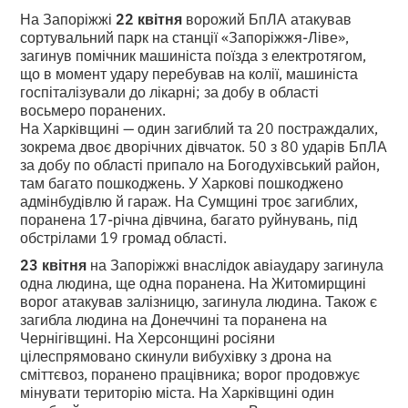
На Запоріжжі
22 квітня
ворожий БпЛА атакував
сортувальний парк на станції «Запоріжжя-Ліве»,
загинув помічник машиніста поїзда з електротягом,
що в момент удару перебував на колії, машиніста
госпіталізували до лікарні; за добу в області
восьмеро поранених.
На Харківщині — один загиблий та 20 постраждалих,
зокрема двоє дворічних дівчаток. 50 з 80 ударів БпЛА
за добу по області припало на Богодухівський район,
там багато пошкоджень. У Харкові пошкоджено
адмінбудівлю й гараж. На Сумщині троє загиблих,
поранена 17-річна дівчина, багато руйнувань, під
обстрілами 19 громад області.
23 квітня
на Запоріжжі внаслідок авіаудару загинула
одна людина, ще одна поранена. На Житомирщині
ворог атакував залізницю, загинула людина. Також є
загибла людина на Донеччині та поранена на
Чернігівщині. На Херсонщині росіяни
цілеспрямовано скинули вибухівку з дрона на
сміттєвоз, поранено працівника; ворог продовжує
мінувати територію міста. На Харківщині один