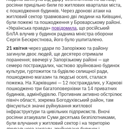
росіяни прицільно били по житлових кварталах міста,
є пошкодження будинків. Через дронові атаки на
житловий сектор травмовано дві людини на Київщині,
були пожежі та пошкодження у Броварському районі.
«Українська правда»
повідомила
, що російський
БпЛА влучив у будинок радника міністра оборони
Сергія Бескрестнова, його було ушпиталено.
21 квітня
через удари по Запоріжжю та району
загинули двоє людей
,
ще десятеро отримали
поранення; ввечері у Запорізькому районі — ще
семеро постраждалих, частково зруйновано будинок
культури, гуртожиток та будівлю селищної ради,
пошкоджено магазин та людські оселі, сталася
пожежа. На Харківщині — 12 постраждалих, у Харкові
пошкоджено три багатоповерхівки та 14 приватних
будинків, адмінбудівлю. Противник активно обстрілює
північ області, зокрема Богодухівський район, там
фіксуються значні руйнування житлової
інфраструктури та цивільних підприємств. Вночі
росіяни атакували Суми десятьма безпілотниками,
були влучання у житловий сектор і на територію
лікувального закладу, зруйновано будинок і