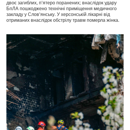
двоє загиблих, п'ятеро поранених; внаслідок удару
БпЛА пошкоджено технічні приміщення медичного
закладу у Слов'янську. У херсонській лікарні від
отриманих внаслідок обстрілу травм померла жінка.