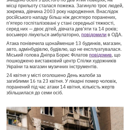
місці прильоту сталася пожежа. Загинуло троє людей,
зокрема, дівчина 2003 року народження. Внаслідок
російського нападу більш ніж десятеро поранених,
п’ятеро госпіталізовані у стані середньої тяжкості,
серед них — двоє дітей, дівчата дев’яти та 14 років;
восьмеро лікуються амбулаторно,
повідомили
в ОДА.
Атака понівечила щонайменше 13 будинків, магазин,
авто, адмінбудівлю, будівлю, що не експлуатувалася.
Міський голова Дніпра Борис Філатов
повідомив
, що
пошкоджено виставковий центр Спілки художників
України та магазин музичних інструментів.
24 квітня у місті оголошено День жалоби за
загиблими 16 та 23 квітня. У лікарні помер чоловік,
поранений під час атаки 14 квітня, кількість жертв
збільшилася до семи осіб.