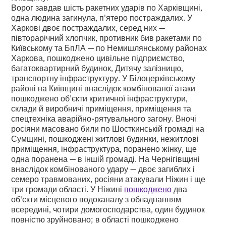
Ворог завдав шість ракетних ударів по Харківщині,
одна людина загинула, п'ятеро постраждалих. У
Харкові двоє постраждалих, серед них —
півторарічний хлопчик, противник бив ракетами по
Київському та БпЛА — по Немишлянському районах
Харкова, пошкоджено цивільне підприємство,
багатоквартирний будинок, Дитячу залізницю,
транспортну інфраструктуру. У Білоцерківському
районі на Київщині внаслідок комбінованої атаки
пошкоджено об’єкти критичної інфраструктури,
склади й виробничі приміщення, приміщення та
спецтехніка аварійно-рятувального загону. Вночі
росіяни масовано били по Шосткинській громаді на
Сумщині, пошкоджені житлові будинки, нежитлові
приміщення, інфраструктура, поранено жінку, ще
одна поранена — в іншій громаді. На Чернігівщині
внаслідок комбінованого удару — двоє загиблих і
семеро травмованих, росіяни атакували Ніжин і ще
три громади області. У Ніжині
пошкоджено
два
об'єкти місцевого водоканалу з обладнанням
всередині, чотири домогосподарства, один будинок
повністю зруйновано; в області пошкоджено