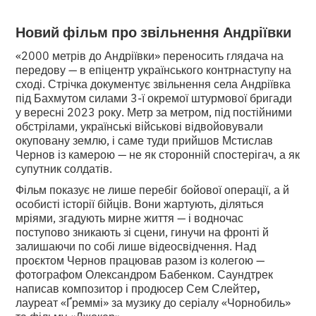
Новий фільм про звільнення Андріївки
«2000 метрів до Андріївки» переносить глядача на
передову — в епіцентр українського контрнаступу на
сході. Стрічка документує звільнення села Андріївка
під Бахмутом силами 3-ї окремої штурмової бригади
у вересні 2023 року. Метр за метром, під постійними
обстрілами, українські військові відвойовували
окуповану землю, і саме туди прийшов Мстислав
Чернов із камерою — не як сторонній спостерігач, а як
супутник солдатів.
Фільм показує не лише перебіг бойової операції, а й
особисті історії бійців. Вони жартують, діляться
мріями, згадують мирне життя — і водночас
поступово зникають зі сцени, гинучи на фронті й
залишаючи по собі лише відеосвідчення. Над
проєктом Чернов працював разом із колегою —
фотографом Олександром Бабенком. Саундтрек
написав композитор і продюсер Сем Слейтер
,
лауреат «Ґреммі» за музику до серіалу «Чорнобиль»
та фільму «Джокер».