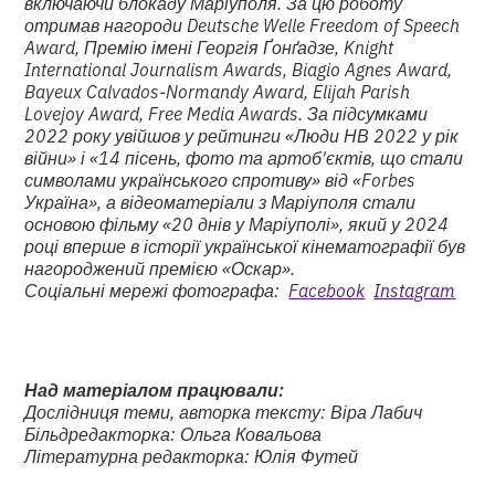
включаючи блокаду Маріуполя. За цю роботу
отримав нагороди Deutsche Welle Freedom of Speech
Award, Премію імені Георгія Ґонґадзе, Knight
International Journalism Awards, Biagio Agnes Award,
Bayeux Calvados-Normandy Award, Elijah Parish
Lovejoy Award, Free Media Awards. За підсумками
2022 року увійшов у рейтинги «Люди НВ 2022 у рік
війни» і «14 пісень, фото та артоб'єктів, що стали
символами українського спротиву» від «Forbes
Україна», а відеоматеріали з Маріуполя стали
основою фільму «20 днів у Маріуполі», який у 2024
році вперше в історії української кінематографії був
нагороджений премією «Оскар».
Соціальні мережі фотографа:
Facebook
Instagram
Над матеріалом працювали:
Дослідниця теми, авторка тексту: Віра Лабич
Більдредакторка: Ольга Ковальова
Літературна редакторка: Юлія Футей