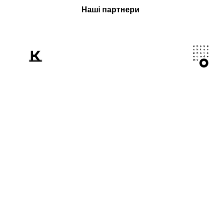
Наші партнери
Розповідаємо
світові про Україну
крізь призму
фотографії.