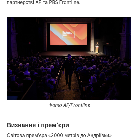
партнерстві AP та PBS Frontline.
Фото AP/Frontline
Визнання і прем’єри
Світова прем’єра «2000 метрів до Андріївки»