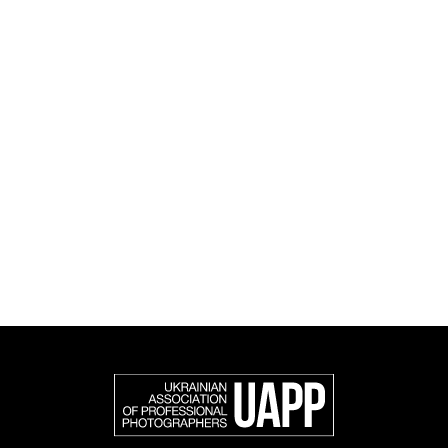
дослідницькі та культурні ініціативами, а також
книговидання.
UAPP репрезентує українську професійну
фотографію в міжнародному фотографічному
співтоваристві та є офіційним членом Федерації
європейських фотографів (FEP) — міжнародної
організації, яка представляє більше 50 000
професійних фотографів в Європі та інших країнах
світу.
Доєднатися і підтримати нас