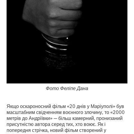
Фото Феліпе Дана
Якщо оскароносний фільм «20 днів у Маріуполі» був
масштабним свідченням воєнного злочину, то «2000
метрів до Андріївки» — більш камерний, пронизаний
присутністю автора серед тих, хто воює. Як і
попередня стрічка, новий фільм створений у