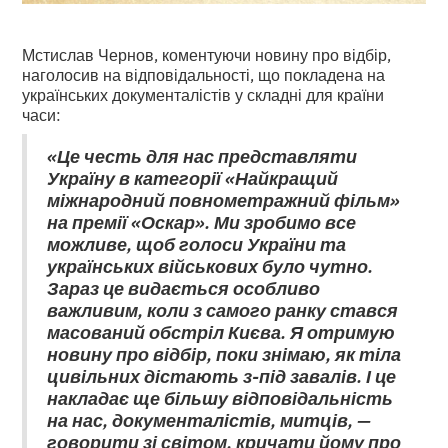
Мстислав Чернов, коментуючи новину про відбір,
наголосив на відповідальності, що покладена на
українських документалістів у складні для країни
часи:
«Це честь для нас представляти
Україну в категорії «Найкращий
міжнародний повнометражний фільм»
на премії «Оскар». Ми зробимо все
можливе, щоб голоси України та
українських військових було чутно.
Зараз це видається особливо
важливим, коли з самого ранку стався
масований обстріл Києва. Я отримую
новину про відбір, поки знімаю, як тіла
цивільних дістають з-під завалів. І це
накладає ще більшу відповідальність
на нас, документалістів, митців, —
говорити зі світом, кричати йому про