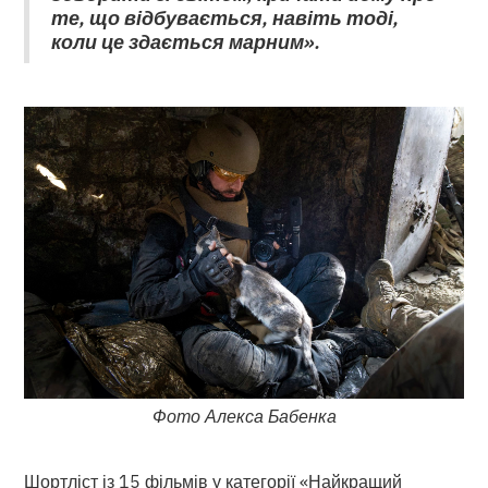
те, що відбувається, навіть тоді,
коли це здається марним».
Фото Алекса Бабенка
Шортліст із 15 фільмів у категорії «Найкращий