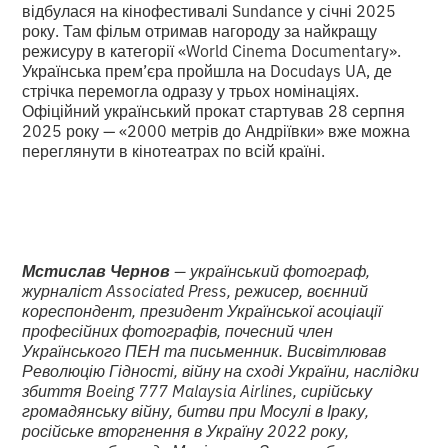
відбулася на кінофестивалі Sundance у січні 2025
року. Там фільм отримав нагороду за найкращу
режисуру в категорії «World Cinema Documentary».
Українська прем’єра пройшла на Docudays UA, де
стрічка перемогла одразу у трьох номінаціях.
Офіційний український прокат стартував 28 серпня
2025 року — «2000 метрів до Андріївки» вже можна
переглянути в кінотеатрах по всій країні.
Мстислав Чернов
— український фотограф,
журналіст Associated Press, режисер, воєнний
кореспондент, президент Української асоціації
професійних фотографів, почесний член
Українського ПЕН та письменник. Висвітлював
Революцію Гідності, війну на сході України, наслідки
збиття Boeing 777 Malaysia Airlines, сирійську
громадянську війну, битви при Мосулі в Іраку,
російське вторгнення в Україну 2022 року,