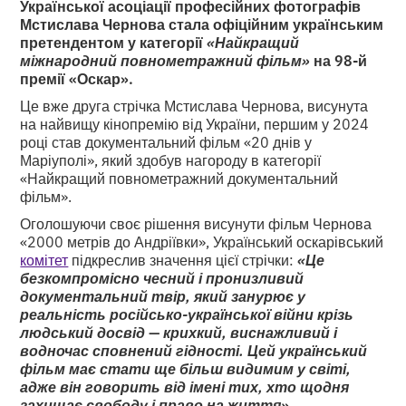
Української асоціації професійних фотографів
Мстислава Чернова стала офіційним українським
претендентом у категорії
«Найкращий
міжнародний повнометражний фільм»
на 98-й
премії «Оскар».
Це вже друга стрічка Мстислава Чернова, висунута
на найвищу кінопремію від України, першим у 2024
році став документальний фільм «20 днів у
Маріуполі», який здобув нагороду в категорії
«Найкращий повнометражний документальний
фільм».
Оголошуючи своє рішення висунути фільм Чернова
«2000 метрів до Андріївки», Український оскарівський
комітет
підкреслив значення цієї стрічки:
«Це
безкомпромісно чесний і пронизливий
документальний твір, який занурює у
реальність російсько-української війни крізь
людський досвід
—
крихкий, виснажливий і
водночас сповнений гідності. Цей український
фільм має стати ще більш видимим у світі,
адже він говорить від імені тих, хто щодня
захищає свободу і право на життя».