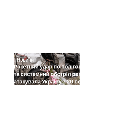
Новини
July 26, 2026
Ракетний удар по полігону на Київщині
та системний обстріл регіонів: як РФ
атакувала Україну з 20 по 26 липня