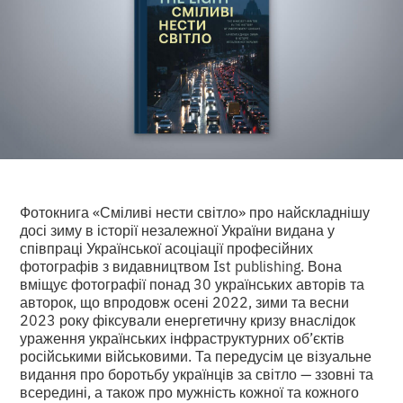
Фотокнига «Сміливі нести світло» про найскладнішу
досі зиму в історії незалежної України видана у
співпраці Української асоціації професійних
фотографів з видавництвом Ist publishing. Вона
вміщує фотографії понад 30 українських авторів та
авторок, що впродовж осені 2022, зими та весни
2023 року фіксували енергетичну кризу внаслідок
ураження українських інфраструктурних об’єктів
російськими військовими. Та передусім це візуальне
видання про боротьбу українців за світло — ззовні та
всередині, а також про мужність кожної та кожного