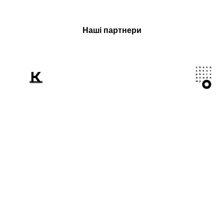
Наші партнери
Розповідаємо
світові про Україну
крізь призму