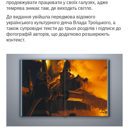
продовжувати працювати у своїх галузях, адже
темрява зникає там, де виходить світло.
До видання увійшла передмова відомого
українського культурного діяча Влада Троїцького, а
також супровідні тексти до трьох розділів і підписи до
фотографій авторів, що додатково розширюють
контекст.