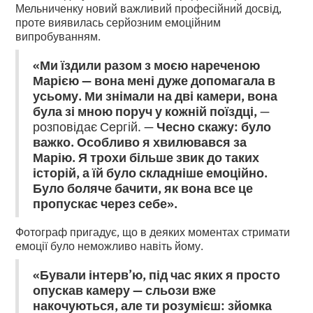
Мельниченку новий важливий професійний досвід,
проте виявилась серйозним емоційним
випробуванням.
«Ми їздили разом з моєю нареченою
Марією — вона мені дуже допомагала в
усьому. Ми знімали на дві камери, вона
була зі мною поруч у кожній поїздці,
—
розповідає Сергій. —
Чесно скажу: було
важко. Особливо я хвилювався за
Марію. Я трохи більше звик до таких
історій, а їй було складніше емоційно.
Було боляче бачити, як вона все це
пропускає через себе».
Фотограф пригадує, що в деяких моментах стримати
емоції було неможливо навіть йому.
«Бували інтерв’ю, під час яких я просто
опускав камеру — сльози вже
накочуються, але ти розумієш: зйомка