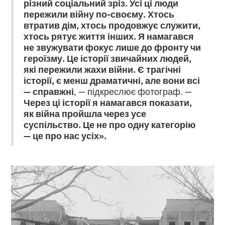
різний соціальний зріз. Усі ці люди
пережили війну по-своєму. Хтось
втратив дім, хтось продовжує служити,
хтось рятує життя інших. Я намагався
не звужувати фокус лише до фронту чи
героїзму. Це історії звичайних людей,
які пережили жахи війни. Є трагічні
історії, є менш драматичні, але вони всі
— справжні
, — підкреслює фотограф. —
Через ці історії я намагався показати,
як війна пройшла через усе
суспільство. Це не про одну категорію
— це про нас усіх».