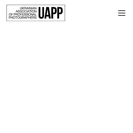
Back
Фотопроєкт, фільм,
книга, 50 інтерв’ю
за рік. Сергій
Мельниченко