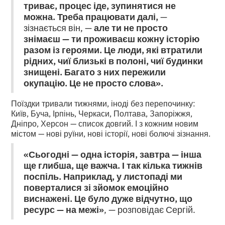
триває, процес іде, зупинятися не
можна. Треба працювати далі,
—
зізнається він, —
але ти не просто
знімаєш — ти проживаєш кожну історію
разом із героями. Це люди, які втратили
рідних, чиї близькі в полоні, чиї будинки
знищені. Багато з них пережили
окупацію. Це не просто слова».
Поїздки тривали тижнями, іноді без перепочинку:
Київ, Буча, Ірпінь, Черкаси, Полтава, Запоріжжя,
Дніпро, Херсон — список довгий. І з кожним новим
містом — нові руїни, нові історії, нові болючі зізнання.
«Сьогодні — одна історія, завтра — інша
ще глибша, ще важча. І так кілька тижнів
поспіль. Наприклад, у листопаді ми
поверталися зі зйомок емоційно
виснажені. Це було дуже відчутно, що
ресурс — на межі»
, — розповідає Сергій.