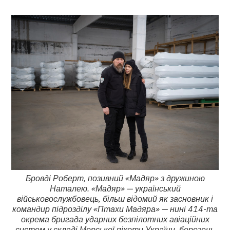
Бровді Роберт, позивний «Мадяр» з дружиною
Наталею. «Мадяр»
—
український
військовослужбовець, більш відомий як засновник і
командир підрозділу «Птахи Мадяра»
—
нині 414-та
окрема бригада ударних безпілотних авіаційних
систем у складі Морської піхоти України, березень