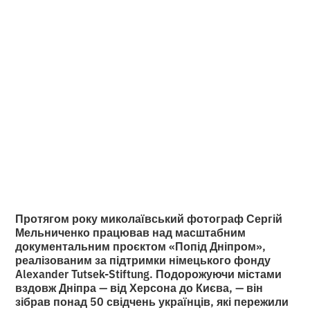
завершив грантову
ініціативу «Попід
Дніпром»
•
2
8.5.2025
хвилини читання
Протягом року миколаївський фотограф Сергій
Мельниченко працював над масштабним
документальним проєктом «Попід Дніпром»,
реалізованим за підтримки німецького фонду
Alexander Tutsek-Stiftung. Подорожуючи містами
вздовж Дніпра — від Херсона до Києва, — він
зібрав понад 50 свідчень українців, які пережили