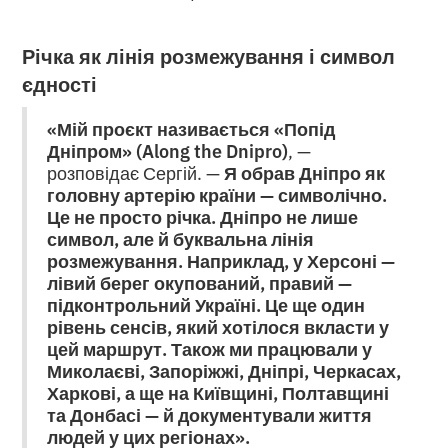
Річка як лінія розмежування і символ
єдності
«Мій проєкт називається «Попід
Дніпром» (Along the Dnipro)
, —
розповідає Сергій. —
Я обрав Дніпро як
головну артерію країни — символічно.
Це не просто річка. Дніпро не лише
символ, але й буквальна лінія
розмежування. Наприклад, у Херсоні —
лівий берег окупований, правий —
підконтрольний Україні. Це ще один
рівень сенсів, який хотілося вкласти у
цей маршрут. Також ми працювали у
Миколаєві, Запоріжжі, Дніпрі, Черкасах,
Харкові, а ще на Київщині, Полтавщині
та Донбасі — й документували життя
людей у цих регіонах».