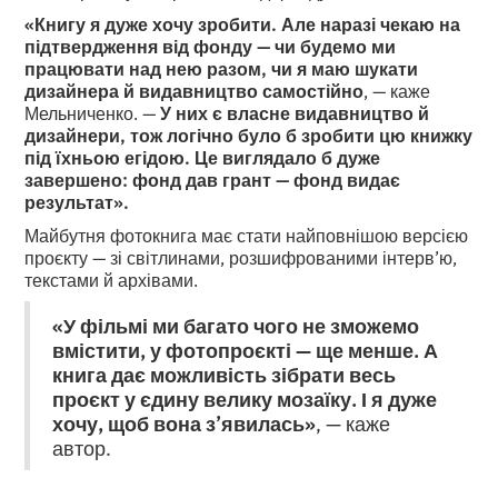
«Книгу я дуже хочу зробити. Але наразі чекаю на
підтвердження від фонду — чи будемо ми
працювати над нею разом, чи я маю шукати
дизайнера й видавництво самостійно
, — каже
Мельниченко. —
У них є власне видавництво й
дизайнери, тож логічно було б зробити цю книжку
під їхньою егідою. Це виглядало б дуже
завершено: фонд дав грант — фонд видає
результат».
Майбутня фотокнига має стати найповнішою версією
проєкту — зі світлинами, розшифрованими інтерв’ю,
текстами й архівами.
«У фільмі ми багато чого не зможемо
вмістити, у фотопроєкті — ще менше. А
книга дає можливість зібрати весь
проєкт у єдину велику мозаїку. І я дуже
хочу, щоб вона з’явилась»
, — каже
автор.