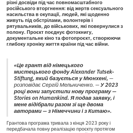
різні досвіди під час повномасштабного
російського вторгнення: від жертв сексуального
насильства в окупації, людей, які щоденно
живуть під обстрілами, волонтерів і
рятувальників, до військових, які повернулися з
полону. Проєкт поєднує фотокнигу,
документальне кіно та фотопроєкт, створюючи
глибоку хроніку життя країни під час війни.
«Це грант від німецького
мистецького фонду Alexander Tutsek-
Stiftung, який базується у Мюнхені,
—
розповідає Сергій Мельниченко. —
У 2023
році вони запустили нову програму —
Stories on Humankind. Я подав заявку, і
мене відібрали разом зі ще двома
авторами — з Німеччини і з Китаю».
Грантова програма тривала з кінця 2023 року і
передбачала повну реалізацію проєкту протягом