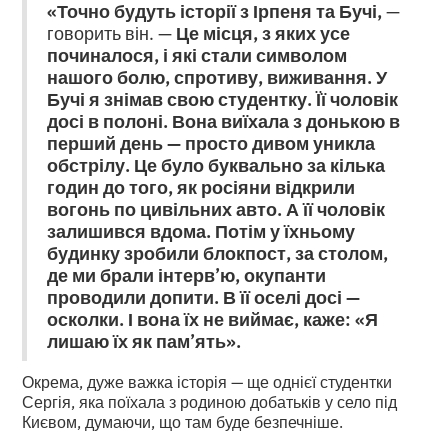
«Точно будуть історії з Ірпеня та Бучі,
—
говорить він. —
Це місця, з яких усе
починалося, і які стали символом
нашого болю, спротиву, виживання. У
Бучі я знімав свою студентку. Її чоловік
досі в полоні. Вона виїхала з донькою в
перший день — просто дивом уникла
обстрілу. Це було буквально за кілька
годин до того, як росіяни відкрили
вогонь по цивільних авто. А її чоловік
залишився вдома. Потім у їхньому
будинку зробили блокпост, за столом,
де ми брали інтерв’ю, окупанти
проводили допити. В її оселі досі —
осколки. І вона їх не виймає, каже: «Я
лишаю їх як пам’ять».
Окрема, дуже важка історія — ще однієї студентки
Сергія, яка поїхала з родиною добатьків у село під
Києвом, думаючи, що там буде безпечніше.