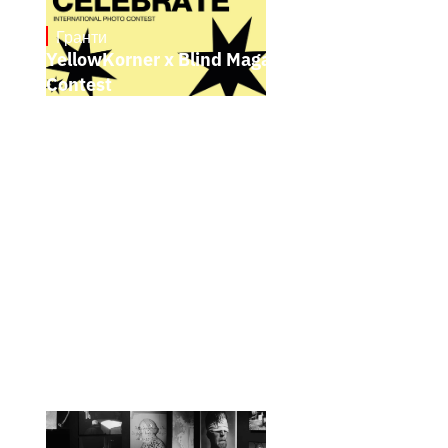
Гранти
May 4, 2026
YellowKorner x Blind Magazine Photo
Contest