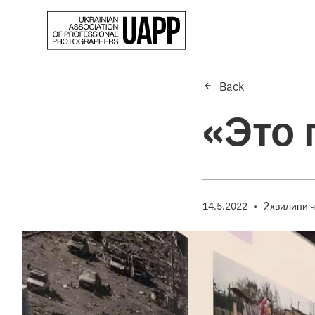
Back
«Это 
•
2
14.5.2022
хвилини 