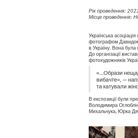
Рік проведення: 202
Місце проведення: Н
Українська асоціація 
фотографом Давидом 
в Україну. Вона була 
До організації виста
фотохудожників Украї
«…Образи нещадн
вибачте», — напи
та катували жіно
В експозиції були п
Володимира Оглоблін
Михальчука, Юрка Дя