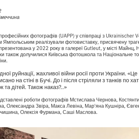
2
імеччина
професійних фотографів (UAPP) у співпраці з Ukrainischer Ve
Ямпольським реалізували фотовиставку, присвячену трагед
презентована у 2022 року в галереї Gutleut, у місті Майнц, 
вки також долучилися Київська фотошкола та Національне т
ни.
ої руйнації, жахливої війни росії проти України. «Це 
сано на стіні в Бучі. До і після стріляли з танків по х
к та дітей. Також наказ?..»
редставлені роботи фотографів Мстислава Чернова, Костянт
а, Олександра Звіра, Макса Левіна, Мар'яна Кушніра, Євге
чишина, Олексія Фурмана, Саші Маслова.