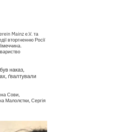
rein Mainz e.V. та
ії вторгненню Росії
Німеччина.
овариство
був наказ,
атах, ґвалтували
ина Сови,
на Малолєтки, Сергія