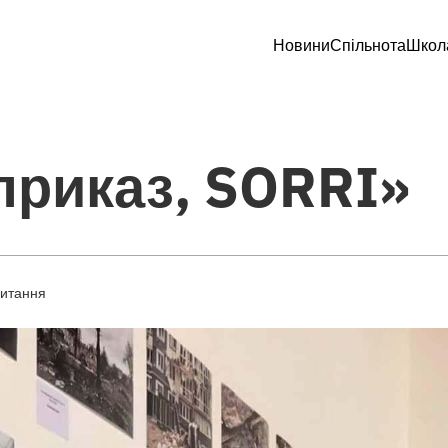
Новини
Спільнота
Школ
приказ, SORRI»
читання