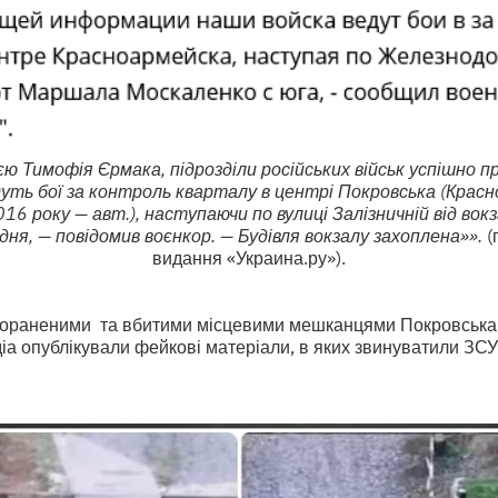
єю Тимофія Єрмака, підрозділи російських військ успішно п
дуть бої за контроль кварталу в центрі Покровська (Красн
16 року — авт.), наступаючи по вулиці Залізничній від вок
дня, — повідомив воєнкор. — Будівля вокзалу захоплена»».
(
видання «Украина.ру»).
 пораненими та вбитими місцевими мешканцями Покровська,
іа опублікували фейкові матеріали, в яких звинуватили ЗСУ 