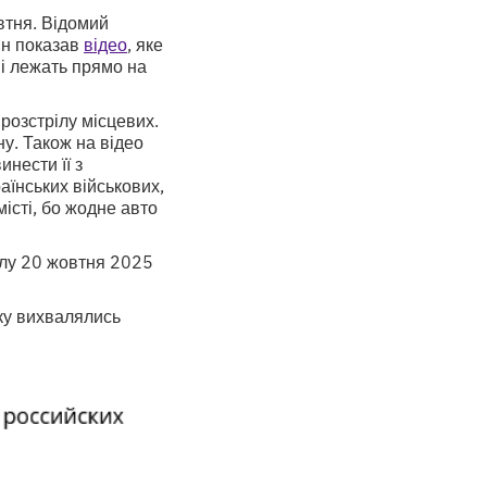
втня. Відомий
ін показав
відео
, яке
ні лежать прямо на
розстрілу місцевих.
ну. Також на відео
нести її з
аїнських військових,
істі, бо жодне авто
алу 20 жовтня 2025
ьку вихвалялись