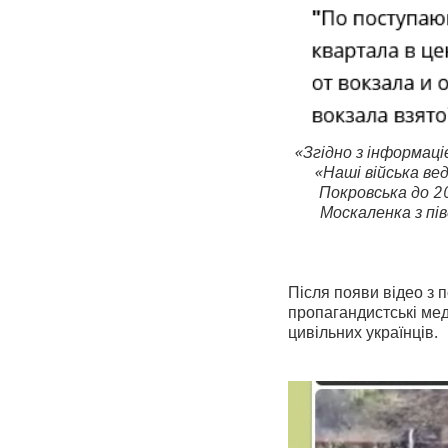
«Згідно з інформаці
«Наші війська ве
Покровська до 20
Москаленка з пів
Після появи відео з
пропагандистські мед
цивільних українців.