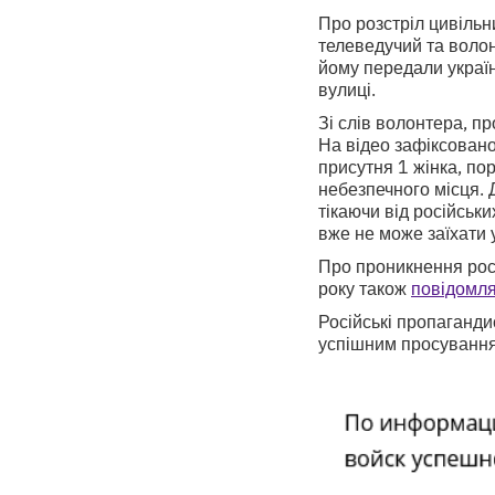
Про розстріл цивільн
телеведучий та волон
йому передали українс
вулиці.
Зі слів волонтера, п
На відео зафіксовано 
присутня 1 жінка, пор
небезпечного місця. Д
тікаючи від російськ
вже не може заїхати у
Про проникнення росі
року також
повідомл
Російські пропаганди
успішним просуванням