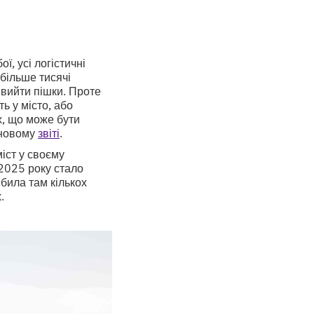
ї, усі логістичні
більше тисячі
 вийти пішки. Проте
ь у місто, або
х, що може бути
 новому
звіті
.
іст у своєму
 2025 року стало
била там кількох
х.