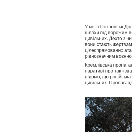
У місті Покровськ Дон
шляхи під ворожим во
цивільних. Дехто з н
вони стають жертвами
цілеспрямованих атак
рівнозначним воєнно
Кремлівська пропага
наративі про так «зв
відомо, що російська
цивільних. Пропаган