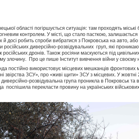
ецької області погіршується ситуація: там проходять міські бо
гневим контролем. У місті, що стало пасткою, залишається 
их й досі робить спроби вибратися з Покровська на авто, або
 російських диверсійно-розвідувальних груп, які проникают
 російських дронів. Також росіяни маскуються під цивільни
му злочину. Про це пише Інститут вивчення війни у своєму
нда постійно використовує місцевих мешканців фронтових м
ані звірства ЗСУ», про «живі щити» ЗСУ з місцевих. У жовтні
 диверсійно-розвідувальна група проникла в Покровськ та в
да поспішила перекласти провину на українських військови