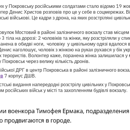
их у Покровську російськими солдатами стало відомо 19 жо
тер Денис Христов розповів про це у себе в соцмережах. В
ькі військові. Це кадри з дрона, на яких розстріляні цивіль
ровулок Мостовий в районі залізничного вокзалу став місцем 
3 тіла на дорозі: 2 чоловіків та жінки, яку розстріляли у спи
анена в обидві ноги, чоловіку у цивільному одязі вдалося ви
енис наголошує, чоловік з жінкою на руках рухався у бік укр
их терористів. Волонтер каже, поранена жінка залишилася у м
 Покровськ через велику кількість дронів.
йської ДРГ в центр Покровська в районі залізничного вокз
яв
7 корпус ДШВ.
стські видання напередодні розстрілу цивільних у Покровс
 російських військ у місті та захопленням будівлі вокзалу.