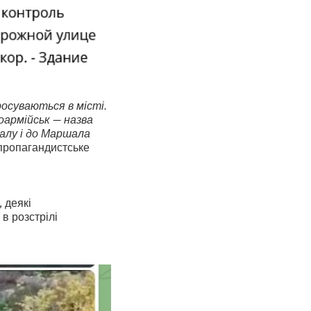
росуваються в місті.
оармійськ — назва
залу і до Маршала
пропагандистське
 деякі
в розстрілі