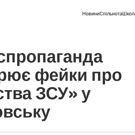
Новини
Спільнота
Школ
спропаганда
рює фейки про
ства ЗСУ» у
овську