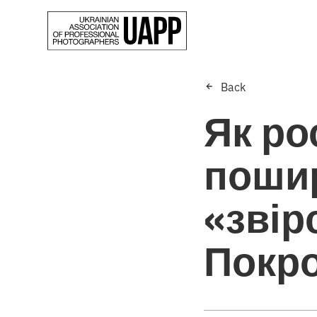
Back
Як ро
поши
«звір
Покр