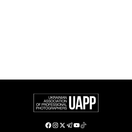
UAPP репрезентує українську професійну
фотографію в міжнародному фотографічному
співтоваристві та є офіційним членом Федерації
європейських фотографів (FEP) — міжнародної
організації, яка представляє більше 50 000
професійних фотографів в Європі та інших країнах
світу.
Доєднатися і підтримати нас